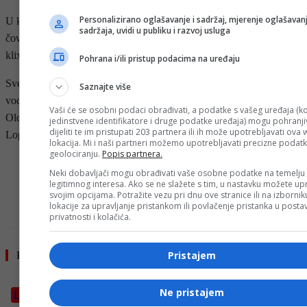
Personalizirano oglašavanje i sadržaj, mjerenje oglašavanj
U kategoriji najbolji vizuelni efektni Oscara je dobio film “Prvi
sadržaja, uvidi u publiku i razvoj usluga
čovjek” u kojem glavnu ulogu tumači Ryan Gosling, prenosi
klix.ba.
Pohrana i/ili pristup podacima na uređaju
Svečana ceremonija dodjele Oscara prvi put je protekla bez
Saznajte više
voditelja, a među prezenterima su se našli Whoopi Goldberg, Gary
Vaši će se osobni podaci obrađivati, a podatke s vašeg uređaja (ko
Oldman, Pharell Williams, Barbra Streisand, Hellen Mirren, Jennifer
jedinstvene identifikatore i druge podatke uređaja) mogu pohranjiv
dijeliti te im pristupati 203 partnera ili ih može upotrebljavati ova
Lopez, Daniel Craig…
lokacija. Mi i naši partneri možemo upotrebljavati precizne podat
geolociranju.
Popis partnera.
- OGLAS -
Neki dobavljači mogu obrađivati vaše osobne podatke na temelju
legitimnog interesa. Ako se ne slažete s tim, u nastavku možete upr
svojim opcijama. Potražite vezu pri dnu ove stranice ili na izborni
lokacije za upravljanje pristankom ili povlačenje pristanka u post
privatnosti i kolačića.
Pristajem
Pročitajte još
Ne pristajem
Film