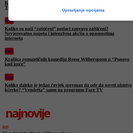
Kada se tehnologija sudari sa željom za “internet-slavom”:
Tehnološki triler “Krug” u subotu na FACE TV
Upravljanje opcijama
Film
Koliko su naši “zaštićeni” podaci zapravo zaštićeni?
Nevjerovatno napeta i intenzivna akcija o opasnostima
interneta
Film
Kraljica romantičnih komedija Reese Witherspoon u “Ponovo
kod kuće”
Film
Koliko daleko je jedan čovjek spreman da ode da osveti ubistvo
kćerke? “Vendetta” samo na programu Face TV
najnovije
BiH