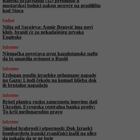
Kineski državljanin (32) preminuo u
mostarskoj bolnici nakon nesreće na gradilištu
kod Stoca
Fudbal
Ništa od Sarajeva: Asmir Begović ima novi
klub, branit će za nekadašnjeg prvaka
Engleske
Izdvojeno
Njemačka povećava uvoz kazahstanske nafte
da bi smanjila ovisnost o Rusiji
Izdvojeno
Erdogan osudio izraelske nehumane napade
na Gazu: Ljudi čekaju na komad hljeba dok
ih brutalno napadaju
Izdvojeno
Brisel planira rusku zamrznutu imovinu dati
Ukrajini, Evropska centralna banka protiv:
To krši međunarodno pravo
Izdvojeno
Simbol hrabrosti i otpornosti: Dok Izraelci
bombarduju iranski zvaničnici izašli na ulice
da pokažu da se ne boje