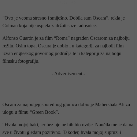
- OGLAS -
“Ovo je veoma stresno i smiješno. Dobila sam Oscara”, rekla je
Colman koja nije uspjela zadržati suze radosnice.
Alfonso Cuarón je za film “Roma” nagrađen Oscarom za najbolju
režiju. Osim toga, Oscara je dobio i u kategoriji za najbolji film
izvan engleskog govornog područja te u kategoriji za najbolju
filmsku fotografiju.
- Advertisement -
Oscara za najboljeg sporednog glumca dobio je Mahershala Ali za
ulogu u filmu “Green Book”.
“Hvala mojoj baki, jer bez nje ne bih bio ovdje. Naučila me je da na
sve u životu gledam pozitivno. Također, hvala mojoj supruzi i