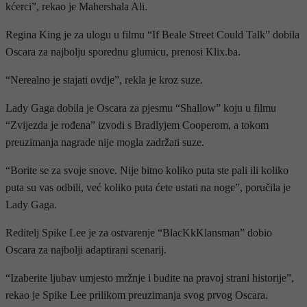
kćerci”, rekao je Mahershala Ali.
Regina King je za ulogu u filmu “If Beale Street Could Talk” dobila
Oscara za najbolju sporednu glumicu, prenosi Klix.ba.
“Nerealno je stajati ovdje”, rekla je kroz suze.
Lady Gaga dobila je Oscara za pjesmu “Shallow” koju u filmu
“Zvijezda je rođena” izvodi s Bradlyjem Cooperom, a tokom
preuzimanja nagrade nije mogla zadržati suze.
“Borite se za svoje snove. Nije bitno koliko puta ste pali ili koliko
puta su vas odbili, već koliko puta ćete ustati na noge”, poručila je
Lady Gaga.
Reditelj Spike Lee je za ostvarenje “BlacKkKlansman” dobio
Oscara za najbolji adaptirani scenarij.
“Izaberite ljubav umjesto mržnje i budite na pravoj strani historije”,
rekao je Spike Lee prilikom preuzimanja svog prvog Oscara.