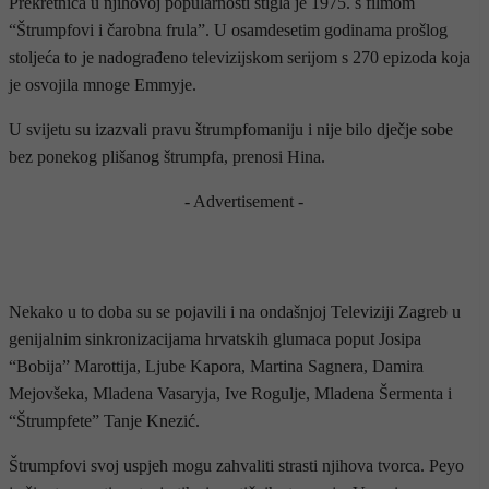
Prekretnica u njihovoj popularnosti stigla je 1975. s filmom
“Štrumpfovi i čarobna frula”. U osamdesetim godinama prošlog
stoljeća to je nadograđeno televizijskom serijom s 270 epizoda koja
je osvojila mnoge Emmyje.
U svijetu su izazvali pravu štrumpfomaniju i nije bilo dječje sobe
bez ponekog plišanog štrumpfa, prenosi Hina.
- Advertisement -
Nekako u to doba su se pojavili i na ondašnjoj Televiziji Zagreb u
genijalnim sinkronizacijama hrvatskih glumaca poput Josipa
“Bobija” Marottija, Ljube Kapora, Martina Sagnera, Damira
Mejovšeka, Mladena Vasaryja, Ive Rogulje, Mladena Šermenta i
“Štrumpfete” Tanje Knezić.
Štrumpfovi svoj uspjeh mogu zahvaliti strasti njihova tvorca. Peyo