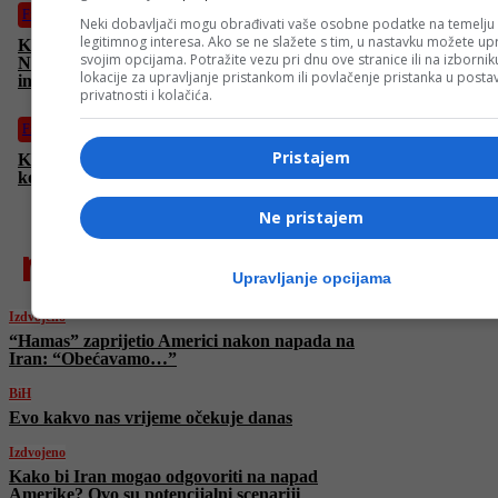
Film
Neki dobavljači mogu obrađivati vaše osobne podatke na temelju
legitimnog interesa. Ako se ne slažete s tim, u nastavku možete upr
Koliko su naši “zaštićeni” podaci zapravo zaštićeni?
svojim opcijama. Potražite vezu pri dnu ove stranice ili na izborni
Nevjerovatno napeta i intenzivna akcija o opasnostima
lokacije za upravljanje pristankom ili povlačenje pristanka u post
interneta
privatnosti i kolačića.
Film
Pristajem
Kraljica romantičnih komedija Reese Witherspoon u “Ponovo
kod kuće”
Ne pristajem
najnovije
Upravljanje opcijama
Izdvojeno
“Hamas” zaprijetio Americi nakon napada na
Iran: “Obećavamo…”
BiH
Evo kakvo nas vrijeme očekuje danas
Izdvojeno
Kako bi Iran mogao odgovoriti na napad
Amerike? Ovo su potencijalni scenariji