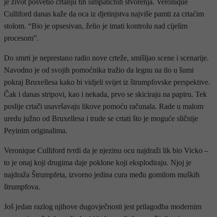
je život posvetio crtanju tih simpatičnih stvorenja. Veronique
Culliford danas kaže da oca iz djetinjstva najviše pamti za crtaćim
stolom. “Bio je opsesivan, želio je imati kontrolu nad cijelim
procesom”.
Do smrti je neprestano radio nove crteže, smišljao scene i scenarije.
Navodno je od svojih pomoćnika tražio da legnu na tlo u šumi
pokraj Bruxellesa kako bi vidjeli svijet iz štrumpfovske perspektive.
Čak i danas stripovi, kao i nekada, prvo se skiciraju na papiru. Tek
poslije crtači usavršavaju likove pomoću računala. Rade u malom
uredu južno od Bruxellesa i trude se crtati što je moguće sličnije
Peyinim originalima.
Veronique Culliford tvrdi da je njezinu ocu najdraži lik bio Vicko –
to je onaj koji drugima daje poklone koji eksplodiraju. Njoj je
najdraža Štrumpfeta, izvorno jedina cura među gomilom muških
štrumpfova.
Još jedan razlog njihove dugovječnosti jest prilagodba modernim