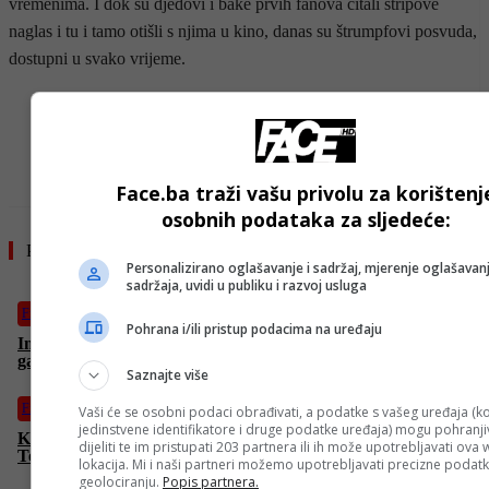
vremenima. I dok su djedovi i bake prvih fanova čitali stripove
naglas i tu i tamo otišli s njima u kino, danas su štrumpfovi posvuda,
dostupni u svako vrijeme.
- OGLAS -
Face.ba traži vašu privolu za korištenj
osobnih podataka za sljedeće:
Pročitajte još
Personalizirano oglašavanje i sadržaj, mjerenje oglašavanj
sadržaja, uvidi u publiku i razvoj usluga
Film
Pohrana i/ili pristup podacima na uređaju
Imate loš dan na poslu? Ili kući? Ben u “Šta se upravo desilo”
garantovano ima gori
Saznajte više
Film
Vaši će se osobni podaci obrađivati, a podatke s vašeg uređaja (ko
jedinstvene identifikatore i druge podatke uređaja) mogu pohranjiv
Kada se tehnologija sudari sa željom za “internet-slavom”:
dijeliti te im pristupati 203 partnera ili ih može upotrebljavati ova
Tehnološki triler “Krug” u subotu na FACE TV
lokacija. Mi i naši partneri možemo upotrebljavati precizne podat
geolociranju.
Popis partnera.