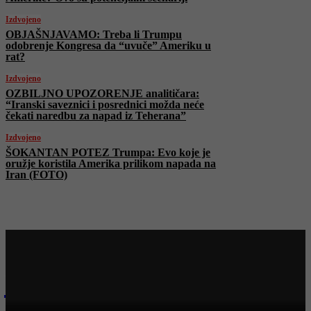
Izdvojeno
OBJAŠNJAVAMO: Treba li Trumpu
odobrenje Kongresa da “uvuče” Ameriku u
rat?
Izdvojeno
OZBILJNO UPOZORENJE analitičara:
“Iranski saveznici i posrednici možda neće
čekati naredbu za napad iz Teherana”
Izdvojeno
ŠOKANTAN POTEZ Trumpa: Evo koje je
oružje koristila Amerika prilikom napada na
Iran (FOTO)
Najnovije na Face TV