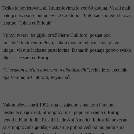
Teško je povjerovati, ali štrumpfovima je već 60 godina. Veseli mali
patuljci prvi su se put pojavili 23. oktobra 1958. kao sporedni likovi
u stripu “Johan et Pirlouit”.
Njihov tvorac, belgijski crtač Pierre Culliford, poznat pod
umjetničkim imenom Peyo, nakon toga im odlučuje dati glavnu
ulogu i vlastite luckaste pustolovine. Danas ih poznaje gotovo svako
dijete – ne samo u Europi.
“U svakom slučaju govorimo o globalizaciji”,
rekla je za agenciju
dpa Veronique Culliford, Peyina kći.
- OGLAS -
Nakon očeve smrti 1992. ona je zajedno s majkom i bratom
nastavila njegov rad. Štrumpfovi nisu popularni samo u Europi,
nego i u Kini, Indiji, Rusiji i Latinskoj Americi. Industrija povezana
sa štrumpfovima godišnje ostvaruje prihod veći od milijardu eura.