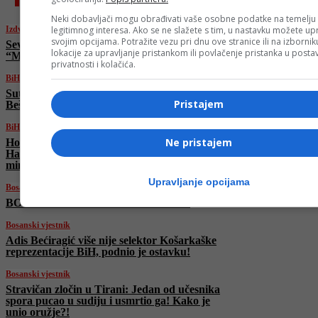
Neki dobavljači mogu obrađivati vaše osobne podatke na temelju
Izdvojeno
legitimnog interesa. Ako se ne slažete s tim, u nastavku možete upr
svojim opcijama. Potražite vezu pri dnu ove stranice ili na izborni
Severina povodom smrti Halida Bešlića:
lokacije za upravljanje pristankom ili povlačenje pristanka u post
“Malo je, malo dana…”
privatnosti i kolačića.
BiH
Sutra u Sarajevu okupljanje u čast Halida
Pristajem
Bešlića: “Da plačemo i pjevamo…”
BiH
Ne pristajem
Hoće li biti proglašen dan žalosti zbog smrti
Halida Bešlića? Upućena inicijativa Vijeću
ministara
Upravljanje opcijama
Bosanski vjestnik
BOSANSKI VJESTNIK – 7. 10. 2025.
Bosanski vjestnik
Adis Bećiragić više nije selektor Košarkaške
reprezentacije BiH, podnio je ostavku!
Bosanski vjestnik
Stravičan zločin u Tirani: Jedan od učesnika
spora pucao u sudiju i usmrtio ga! Kako je
unio oružje?!