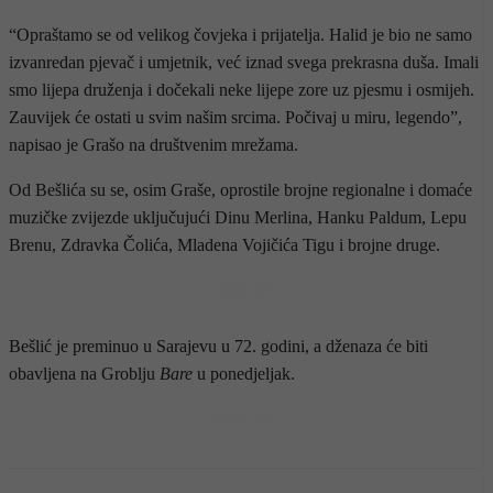
“Opraštamo se od velikog čovjeka i prijatelja. Halid je bio ne samo
izvanredan pjevač i umjetnik, već iznad svega prekrasna duša. Imali
smo lijepa druženja i dočekali neke lijepe zore uz pjesmu i osmijeh.
Zauvijek će ostati u svim našim srcima. Počivaj u miru, legendo”,
napisao je Grašo na društvenim mrežama.
Od Bešlića su se, osim Graše, oprostile brojne regionalne i domaće
muzičke zvijezde uključujući Dinu Merlina, Hanku Paldum, Lepu
Brenu, Zdravka Čolića, Mladena Vojičića Tigu i brojne druge.
- OGLAS -
Bešlić je preminuo u Sarajevu u 72. godini, a dženaza će biti
obavljena na Groblju
Bare
u ponedjeljak.
- OGLAS -