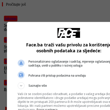
Pročitajte još
Izdvojeno
Severina povodom smrti Halida Bešlića: “Malo je, malo
dana…”
BiH
Face.ba traži vašu privolu za korištenj
Sutra u Sarajevu okupljanje u čast Halida Bešlića: “Da
osobnih podataka za sljedeće:
plačemo i pjevamo…”
BiH
Personalizirano oglašavanje i sadržaj, mjerenje oglašavanj
sadržaja, uvidi u publiku i razvoj usluga
Hoće li biti proglašen dan žalosti zbog smrti Halida Bešlića?
Upućena inicijativa Vijeću ministara
Pohrana i/ili pristup podacima na uređaju
Bosanski vjestnik
Saznajte više
BOSANSKI VJESTNIK – 7. 10. 2025.
Vaši će se osobni podaci obrađivati, a podatke s vašeg uređaja (ko
jedinstvene identifikatore i druge podatke uređaja) mogu pohranjiv
dijeliti te im pristupati 203 partnera ili ih može upotrebljavati ova
najnovije
lokacija. Mi i naši partneri možemo upotrebljavati precizne podat
geolociranju.
Popis partnera.