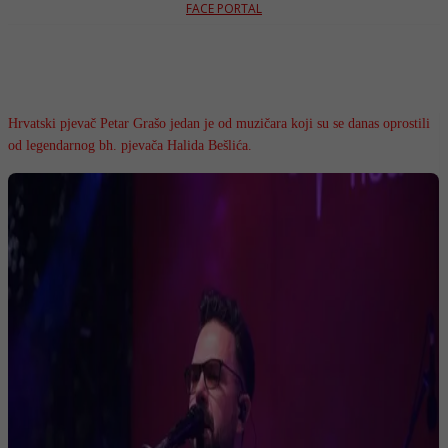
FACE PORTAL
Hrvatski pjevač Petar Grašo jedan je od muzičara koji su se danas oprostili
od legendarnog bh. pjevača Halida Bešlića.