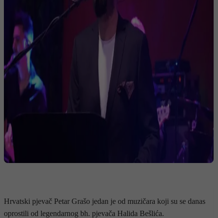
Hrvatski pjevač Petar Grašo jedan je od muzičara koji su se danas
oprostili od legendarnog bh. pjevača Halida Bešlića.