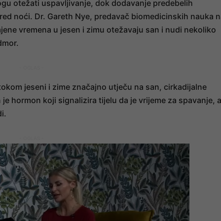
ogu otežati uspavljivanje, dok dodavanje predebelih
red noći. Dr. Gareth Nye, predavač biomedicinskih nauka 
jene vremena u jesen i zimu otežavaju san i nudi nekoliko
odmor.
- OGLAS -
 tokom jeseni i zime značajno utječu na san, cirkadijalne
e hormon koji signalizira tijelu da je vrijeme za spavanje, 
i.
- OGLAS -