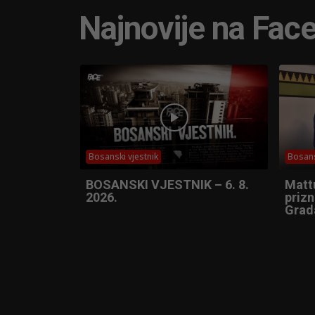
Najnovije na Fac
Bosanski vjestnik
Bosans
BOSANSKI VJESTNIK – 6. 8.
Matt
2026.
prizn
Grad