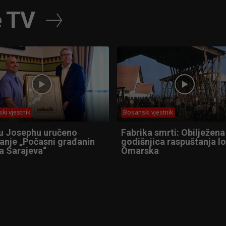
e TV
ki vjestnik
Bosanski vjestnik
u Josephu uručeno
Fabrika smrti: Obilježena
anje „Počasni građanin
godišnjica raspuštanja l
a Sarajeva“
Omarska