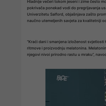
Hladnije večeri tokom jeseni i zime često m
pokrivača ponekad vodi do pregrijavanja us
Univerzitetu Salford, objašnjava zašto prom
naučno utemeljenih savjeta za kvalitetniji 
“Kraći dani i smanjena izloženost svjetlosti
ritmove i proizvodnju melatonina. Melatonin j
njegovi nivoi prirodno rastu u mraku”, navod