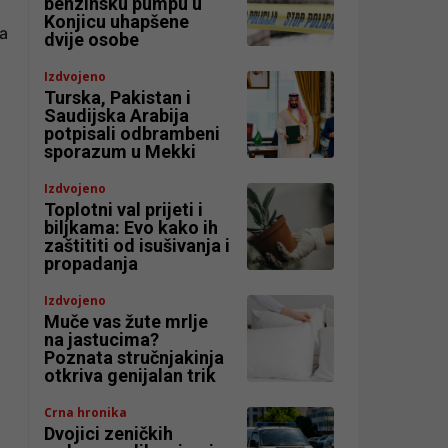
benzinsku pumpu u
Konjicu uhapšene
na
dvije osobe
Izdvojeno
Turska, Pakistan i
Saudijska Arabija
potpisali odbrambeni
sporazum u Mekki
Izdvojeno
a
Toplotni val prijeti i
biljkama: Evo kako ih
zaštititi od isušivanja i
propadanja
Izdvojeno
Muče vas žute mrlje
na jastucima?
Poznata stručnjakinja
otkriva genijalan trik
Crna hronika
Dvojici zeničkih