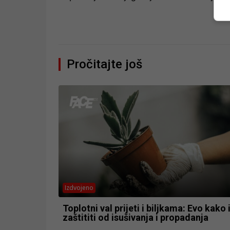
Pročitajte još
Izdvojeno
Toplotni val prijeti i biljkama: Evo kako 
zaštititi od isušivanja i propadanja