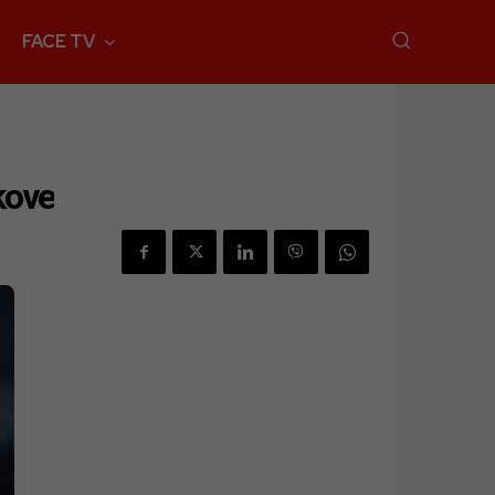
FACE TV
kove