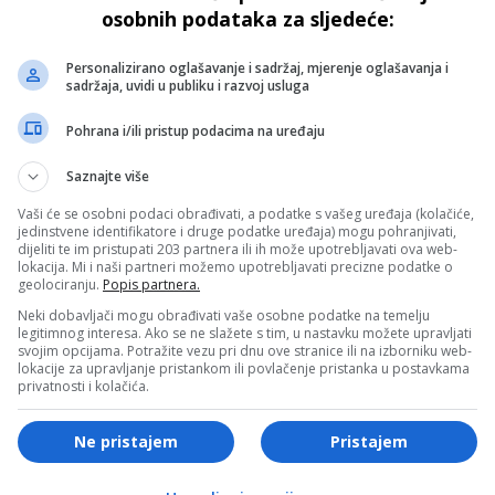
osobnih podataka za sljedeće:
mina D zbog manjka sunčeve svjetlosti”.
Personalizirano oglašavanje i sadržaj, mjerenje oglašavanja i
eni:
sadržaja, uvidi u publiku i razvoj usluga
Pohrana i/ili pristup podacima na uređaju
stopala igraju ključnu ulogu u regulisanju tjelesne
čarape uveče, koristite termofor u podnožju kreveta, ali i
Saznajte više
Vaši će se osobni podaci obrađivati, a podatke s vašeg uređaja (kolačiće,
jedinstvene identifikatore i druge podatke uređaja) mogu pohranjivati,
mljivo pojačati grijanje, hladnija soba pogoduje boljem snu.
dijeliti te im pristupati 203 partnera ili ih može upotrebljavati ova web-
lokacija. Mi i naši partneri možemo upotrebljavati precizne podatke o
peni Celzijusa.
geolociranju.
Popis partnera.
 svjetlom je posebno važno u jesen. Smanjite izloženost
Neki dobavljači mogu obrađivati vaše osobne podatke na temelju
legitimnog interesa. Ako se ne slažete s tim, u nastavku možete upravljati
 Povećajte prirodno svjetlo ujutru
svojim opcijama. Potražite vezu pri dnu ove stranice ili na izborniku web-
lokacije za upravljanje pristankom ili povlačenje pristanka u postavkama
i jorgani mogu zadržati vlagu i izazvati znojenje. Prirodne
privatnosti i kolačića.
azduh, zadržavaju toplotu i brzo uklanjaju vlagu.
Ne pristajem
Pristajem
e – Ono što nosite u krevet jednako je važno kao i
adržava znoj.