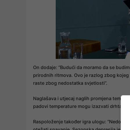
On dodaje: “Budući da moramo da se budimo 
prirodnih ritmova. Ovo je razlog zbog koje
raste zbog nedostatka svjetlosti”.
Naglašava i utjecaj naglih promjena tempera
padovi temperature mogu izazvati drhtanje i
Raspoloženje također igra ulogu: “Nedostata
otežati spavanje. Sezonska depresija je st