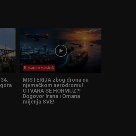
Bosanski vjestnik
 34.
MISTERIJA zbog drona na
ogora
njemačkom aerodromu!
OTVARA SE HORMUZ?!
Dogovor Irana i Omana
mijenja SVE!