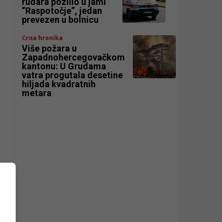
rudara pozlilo u jami
“Raspotočje”, jedan
prevezen u bolnicu
Crna hronika
Više požara u
Zapadnohercegovačkom
kantonu: U Grudama
vatra progutala desetine
hiljada kvadratnih
metara