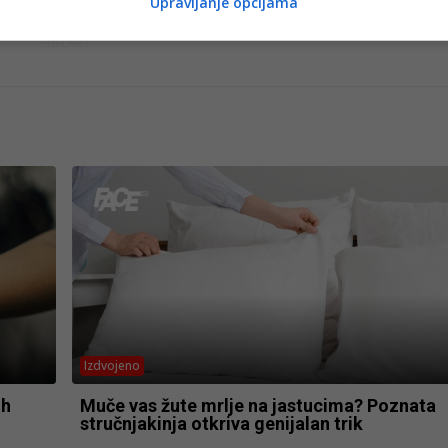
Upravljanje opcijama
- OGLAS -
Izdvojeno
ih
Muče vas žute mrlje na jastucima? Poznata
stručnjakinja otkriva genijalan trik