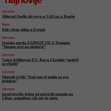
Izdvojeno
Milorad Dodik ide prvo u SAD pa u Rusiju
Biznis
Pale cijene plina u Evropi
Izdvojeno
Iranska garda ZAPRIJETILA Trumpu:
“Imamo prst na okidaču!”
Izdvojeno
Vance kritikovao EU: Rat u Ukrajini “najteži
za riješiti”
Izdvojeno
Hegseth tvrdi: “Iran nas je molio za ovo
primirje”
Izdvojeno
Izrael izvršio jedan od najvećih napada na
Liban, pogođeno više od sto meta