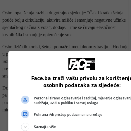
Osim toga, šetnja razbija dugotrajno sjedenje: “Čak i kratka šetnja
potiče bolju cirkulaciju, aktivira mišiće i smanjuje negativne učinke
sjedilačkog načina života”, dodaje. Time se čuvaju elastičnost
krvnih žila i smanjuje opterećenje srca.
Osim fizičkih koristi, šetnja pomaže i mentalnom zdravlju. “Hodanje
u poslijepodnevnim satima prirodno smanjuje stres”, navodi dr.
Sondergaard, objašnjavajući da stres potiče lučenje hormona koji
povisuju tlak i puls. Dodaje da “šetnja aktivira reakciju opuštanja,
smanjuje nivo hormona stresa i dugoročno štiti srce”.
Face.ba traži vašu privolu za korištenj
osobnih podataka za sljedeće:
Dr. Naidu ističe i zanimljiv detalj: “Većina ljudi ne jede dok hoda”,
pa ova navika može pomoći i u smanjenju prejedanja. Čak i kratke
Personalizirano oglašavanje i sadržaj, mjerenje oglašavanj
pauze imaju smisla, jer kako kaže dr. Serwer, “i šetnja od samo pet
sadržaja, uvidi u publiku i razvoj usluga
minuta može biti korisna”.
Pohrana i/ili pristup podacima na uređaju
- OGLAS -
Saznajte više