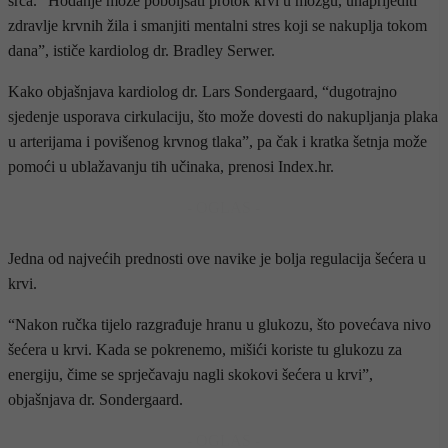
srca. “Hodanje može poboljšati protok krvi u mozgu, unaprijediti
zdravlje krvnih žila i smanjiti mentalni stres koji se nakuplja tokom
dana”, ističe kardiolog dr. Bradley Serwer.
Kako objašnjava kardiolog dr. Lars Sondergaard, “dugotrajno
sjedenje usporava cirkulaciju, što može dovesti do nakupljanja plaka
u arterijama i povišenog krvnog tlaka”, pa čak i kratka šetnja može
pomoći u ublažavanju tih učinaka, prenosi Index.hr.
- OGLAS -
Jedna od najvećih prednosti ove navike je bolja regulacija šećera u
krvi.
“Nakon ručka tijelo razgrađuje hranu u glukozu, što povećava nivo
šećera u krvi. Kada se pokrenemo, mišići koriste tu glukozu za
energiju, čime se sprječavaju nagli skokovi šećera u krvi”,
objašnjava dr. Sondergaard.
- OGLAS -