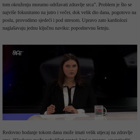
tom okruženju moramo održavati zdravlje srca”. Problem je što se
najviše fokusiramo na jutro i večer, dok velik dio dana, pogotovo na
poslu, provodimo sjedeći i pod stresom. Upravo zato kardiolozi
naglašavaju jednu ključnu naviku: popodnevnu šetnju.
- OGLAS -
Redovno hodanje tokom dana može imati velik utjecaj na zdravlje