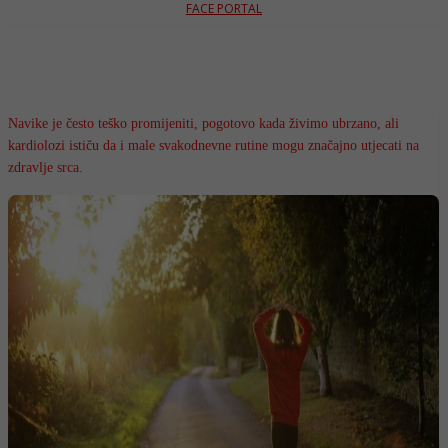
FACE PORTAL
Navike je često teško promijeniti, pogotovo kada živimo ubrzano, ali
kardiolozi ističu da i male svakodnevne rutine mogu značajno utjecati na
zdravlje srca.