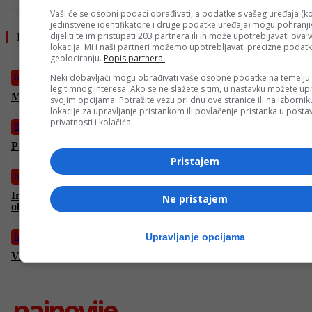
Vaši će se osobni podaci obrađivati, a podatke s vašeg uređaja (ko
jedinstvene identifikatore i druge podatke uređaja) mogu pohranjiv
dijeliti te im pristupati 203 partnera ili ih može upotrebljavati ova
Pročitajte još
lokacija. Mi i naši partneri možemo upotrebljavati precizne podat
geolociranju.
Popis partnera.
Neki dobavljači mogu obrađivati vaše osobne podatke na temelju
Izdvojeno
legitimnog interesa. Ako se ne slažete s tim, u nastavku možete upr
Milorad Dodik ide prvo u SAD pa u Rusiju
svojim opcijama. Potražite vezu pri dnu ove stranice ili na izborni
lokacije za upravljanje pristankom ili povlačenje pristanka u post
privatnosti i kolačića.
Biznis
Pale cijene plina u Evropi
Pristajem
Izdvojeno
Iranska garda ZAPRIJETILA Trumpu: “Imamo prst na
Ne pristajem
okidaču!”
Upravljanje opcijama
Izdvojeno
Vance kritikovao EU: Rat u Ukrajini “najteži za riješiti”
najnovije