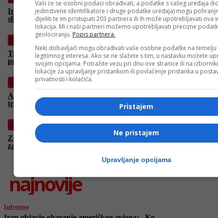
Vaši će se osobni podaci obrađivati, a podatke s vašeg uređaja (ko
jedinstvene identifikatore i druge podatke uređaja) mogu pohranjiv
Iran objavio obaranje američkog aviona: „Ko pronađe pilota,
dijeliti te im pristupati 203 partnera ili ih može upotrebljavati ova
slijedi nagrada“ (VIDEO)
lokacija. Mi i naši partneri možemo upotrebljavati precizne podat
geolociranju.
Popis partnera.
Biznis
Neki dobavljači mogu obrađivati vaše osobne podatke na temelju
Trump: “Možemo otvoriti Hormuz i uzeti naftu, svijet bi
legitimnog interesa. Ako se ne slažete s tim, u nastavku možete upr
profitirao”
svojim opcijama. Potražite vezu pri dnu ove stranice ili na izborni
lokacije za upravljanje pristankom ili povlačenje pristanka u post
privatnosti i kolačića.
Izdvojeno
Akcija FUP-a u Rakovici: Pronađeni droga i oružje, tužilaštvo
traži pritvor
Pristajem
Izdvojeno
Ne pristajem
Zmajevi presudili Gattusu, on se oglasio: “Moje vrijeme je
završeno…”
Upravljanje opcijama
najnovije
Izdvojeno
Iran objavio obaranje američkog aviona: „Ko