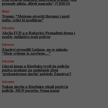
pronađe pilota, slijedi nagrada“ (VIDEO)
Biznis
Trump: “Možemo otvoriti Hormuz i uzeti
naftu, svijet bi profitirao”
Izdvojeno
Akcija FUP-a u Rakovici: Pronađeni droga i
oružje, tužilaštvo traži pritvor
Izdvojeno
Zmajevi presudili Gattusu, on se oglasio:
“Moje vrijeme je završeno…”
Izdvojeno
Glavni imam u Kiseljaku tvrdi da policija
poziva građane na saslušanje zbog
‘prekomjernog slavlja’ pobjede Zmajeva!?
Izdvojeno
Nakon slavlja u Kiseljaku stizali pozivi iz
policije, MUP poručio: Nema kazni