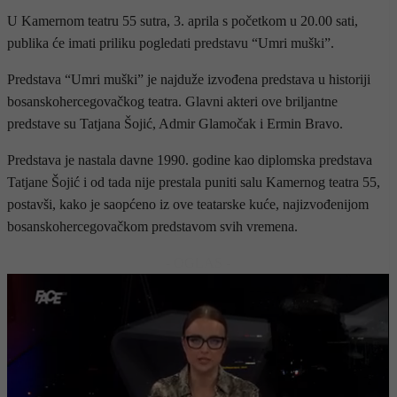
U Kamernom teatru 55 sutra, 3. aprila s početkom u 20.00 sati,
publika će imati priliku pogledati predstavu “Umri muški”.
Predstava “Umri muški” je najduže izvođena predstava u historiji
bosanskohercegovačkog teatra. Glavni akteri ove briljantne
predstave su Tatjana Šojić, Admir Glamočak i Ermin Bravo.
Predstava je nastala davne 1990. godine kao diplomska predstava
Tatjane Šojić i od tada nije prestala puniti salu Kamernog teatra 55,
postavši, kako je saopćeno iz ove teatarske kuće, najizvođenijom
bosanskohercegovačkom predstavom svih vremena.
- OGLAS -