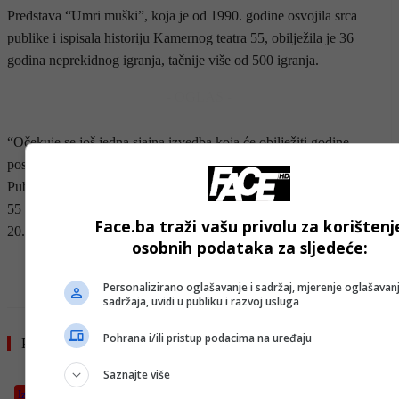
Predstava “Umri muški”, koja je od 1990. godine osvojila srca
publike i ispisala historiju Kamernog teatra 55, obilježila je 36
godina neprekidnog igranja, tačnije više od 500 igranja.
- OGLAS -
“Očekuje se još jedna sjajna izvedba koja će obilježiti godine
postojanja, te noć ispunjenu smijehom i posebnim emocijama.
Publika može izvršiti svoje rezervacije na blagajni Kamernog teatra
55 svaki radni dan od 13.00 do 20.00 sati, i subotom od 15.00 do
Face.ba traži vašu privolu za korištenj
20.00 sati”, dodali su iz ove teatarske kuće.
osobnih podataka za sljedeće:
- OGLAS -
Personalizirano oglašavanje i sadržaj, mjerenje oglašavanj
sadržaja, uvidi u publiku i razvoj usluga
Pohrana i/ili pristup podacima na uređaju
Pročitajte još
Saznajte više
Izdvojeno