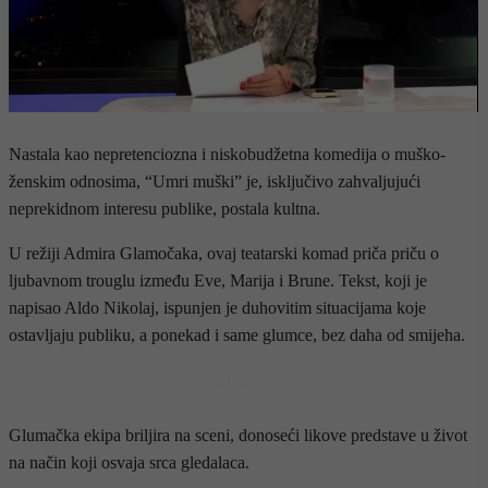
Nastala kao nepretenciozna i niskobudžetna komedija o muško-
ženskim odnosima, “Umri muški” je, isključivo zahvaljujući
neprekidnom interesu publike, postala kultna.
U režiji Admira Glamočaka, ovaj teatarski komad priča priču o
ljubavnom trouglu između Eve, Marija i Brune. Tekst, koji je
napisao Aldo Nikolaj, ispunjen je duhovitim situacijama koje
ostavljaju publiku, a ponekad i same glumce, bez daha od smijeha.
- OGLAS -
Glumačka ekipa briljira na sceni, donoseći likove predstave u život
na način koji osvaja srca gledalaca.