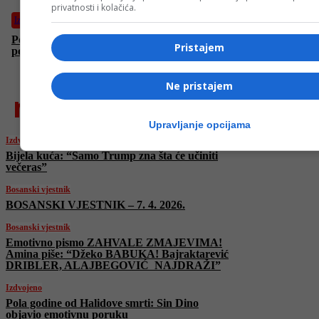
privatnosti i kolačića.
Izdvojeno
Pola godine od Halidove smrti: Sin Dino objavio emotivnu
Pristajem
poruku
Ne pristajem
najnovije
Upravljanje opcijama
Izdvojeno
Bijela kuća: “Samo Trump zna šta će učiniti
večeras”
Bosanski vjestnik
BOSANSKI VJESTNIK – 7. 4. 2026.
Bosanski vjestnik
Emotivno pismo ZAHVALE ZMAJEVIMA!
Amina piše: “Džeko BABUKA! Bajraktarević
DRIBLER, ALAJBEGOVIĆ NAJDRAŽI”
Izdvojeno
Pola godine od Halidove smrti: Sin Dino
objavio emotivnu poruku