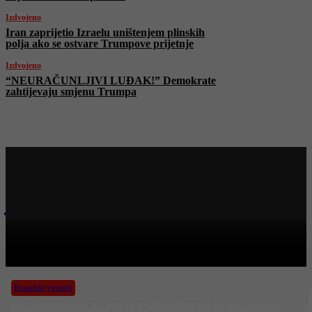
Izdvojeno
Iran zaprijetio Izraelu uništenjem plinskih
polja ako se ostvare Trumpove prijetnje
Izdvojeno
“NEURAČUNLJIVI LUĐAK!” Demokrate
zahtijevaju smjenu Trumpa
Najnovije na Face TV
Bosanski vjestnik
BOSANSKI VJESTNIK – 7. 4. 2026.
Bosanski vjestnik
Emotivno pismo ZAHVALE ZMAJEVIMA! Amina piše: