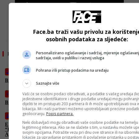
- OGLAS -
Face.ba traži vašu privolu za korištenj
osobnih podataka za sljedeće:
Personalizirano oglašavanje i sadržaj, mjerenje oglašavanj
Pročitajte još
sadržaja, uvidi u publiku i razvoj usluga
Pohrana i/ili pristup podacima na uređaju
Izdvojeno
Bijela kuća: “Samo Trump zna šta će učiniti večeras”
Saznajte više
Vaši će se osobni podaci obrađivati, a podatke s vašeg uređaja (ko
Bosanski vjestnik
jedinstvene identifikatore i druge podatke uređaja) mogu pohranjiv
BOSANSKI VJESTNIK – 7. 4. 2026.
dijeliti te im pristupati 203 partnera ili ih može upotrebljavati ova
lokacija. Mi i naši partneri možemo upotrebljavati precizne podat
geolociranju.
Popis partnera.
Bosanski vjestnik
Neki dobavljači mogu obrađivati vaše osobne podatke na temelju
Emotivno pismo ZAHVALE ZMAJEVIMA! Amina piše:
legitimnog interesa. Ako se ne slažete s tim, u nastavku možete upr
“Džeko BABUKA! Bajraktarević DRIBLER,
svojim opcijama. Potražite vezu pri dnu ove stranice ili na izborni
ALAJBEGOVIĆ NAJDRAŽI”
lokacije za upravljanje pristankom ili povlačenje pristanka u post