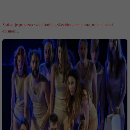
Štukan je prikazao svoju borbu s vlastitim demonima, traume rata i
ovisnost...