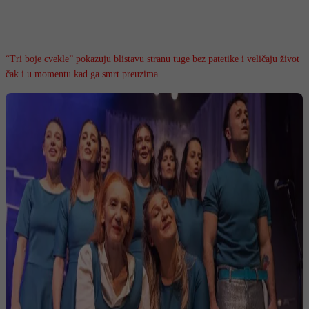
“Tri boje cvekle” pokazuju blistavu stranu tuge bez patetike i veličaju život
čak i u momentu kad ga smrt preuzima.