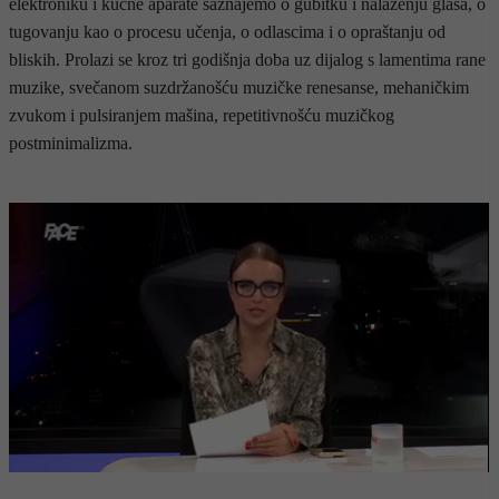
elektroniku i kućne aparate saznajemo o gubitku i nalaženju glasa, o
tugovanju kao o procesu učenja, o odlascima i o opraštanju od
bliskih. Prolazi se kroz tri godišnja doba uz dijalog s lamentima rane
muzike, svečanom suzdržanošću muzičke renesanse, mehaničkim
zvukom i pulsiranjem mašina, repetitivnošću muzičkog
postminimalizma.
- OGLAS -