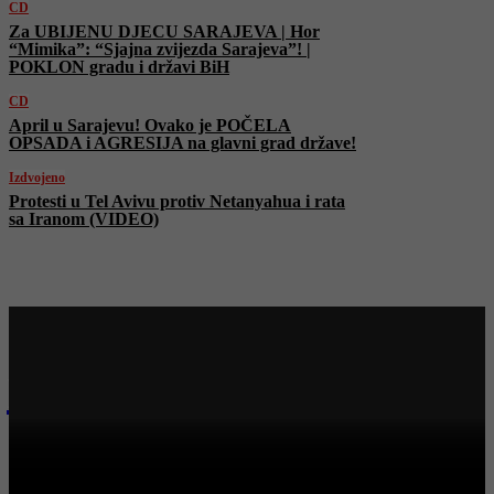
CD
Za UBIJENU DJECU SARAJEVA | Hor
“Mimika”: “Sjajna zvijezda Sarajeva”! |
POKLON gradu i državi BiH
CD
April u Sarajevu! Ovako je POČELA
OPSADA i AGRESIJA na glavni grad države!
Izdvojeno
Protesti u Tel Avivu protiv Netanyahua i rata
sa Iranom (VIDEO)
Najnovije na Face TV
CD
CENTRALNI DNEVNIK – 4. 4. 2026.