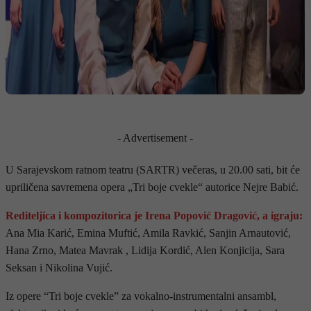
- Advertisement -
U Sarajevskom ratnom teatru (SARTR) večeras, u 20.00 sati, bit će
upriličena savremena opera „Tri boje cvekle“ autorice Nejre Babić.
Rediteljica i kompozitorica je Irena Popović Dragović, a igraju:
Ana Mia Karić, Emina Muftić, Amila Ravkić, Sanjin Arnautović,
Hana Zrno, Matea Mavrak , Lidija Kordić, Alen Konjicija, Sara
Seksan i Nikolina Vujić.
Iz opere “Tri boje cvekle” za vokalno-instrumentalni ansambl,