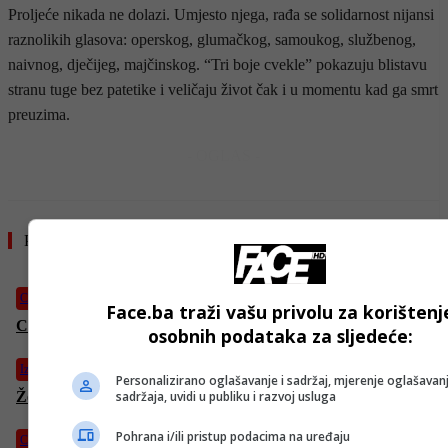
Proljeće nikada ne dolazi. Umjesto njega, rađa se solidarnost nijansi
raznolikih glasova: operskog, glumačkog, samoukog, službenog,
naivnog, dječijeg, majčinskog. “Tri boje cvekle” pokazuju blistavu
stranu tuge bez patetike i veličaju život čak i u momentu kad ga smrt
preuzima.
- OGLAS -
Pročitajte još
CD
Face.ba traži vašu privolu za korištenj
CENTRALNI DNEVNIK – 4. 4. 2026.
osobnih podataka za sljedeće:
Izdvojeno
Personalizirano oglašavanje i sadržaj, mjerenje oglašavanj
sadržaja, uvidi u publiku i razvoj usluga
Željezničar – Sarajevo 1:0: Vode Plavi u derbiju golom Pejića
Pohrana i/ili pristup podacima na uređaju
CD