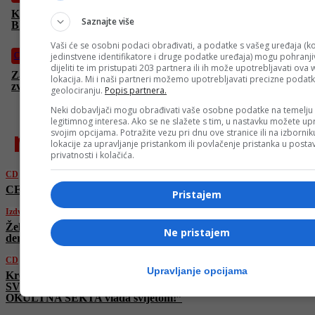
Krešimir Mišak OTKRIVA: “Treći SVJETSKI RAT počinje na
Saznajte više
Bliskom istoku! OKULTNA SEKTA vlada svijetom!”
Vaši će se osobni podaci obrađivati, a podatke s vašeg uređaja (ko
jedinstvene identifikatore i druge podatke uređaja) mogu pohranjiv
CD
dijeliti te im pristupati 203 partnera ili ih može upotrebljavati ova
Za UBIJENU DJECU SARAJEVA | Hor “Mimika”: “Sjajna
lokacija. Mi i naši partneri možemo upotrebljavati precizne podat
zvijezda Sarajeva”! | POKLON gradu i državi BiH
geolociranju.
Popis partnera.
Neki dobavljači mogu obrađivati vaše osobne podatke na temelju
legitimnog interesa. Ako se ne slažete s tim, u nastavku možete upr
najnovije
svojim opcijama. Potražite vezu pri dnu ove stranice ili na izborni
lokacije za upravljanje pristankom ili povlačenje pristanka u post
privatnosti i kolačića.
CD
CENTRALNI DNEVNIK – 4. 4. 2026.
Pristajem
Izdvojeno
Željezničar – Sarajevo 1:0: Vode Plavi u
Ne pristajem
derbiju golom Pejića
CD
Upravljanje opcijama
Krešimir Mišak OTKRIVA: “Treći
SVJETSKI RAT počinje na Bliskom istoku!
OKULTNA SEKTA vlada svijetom!”