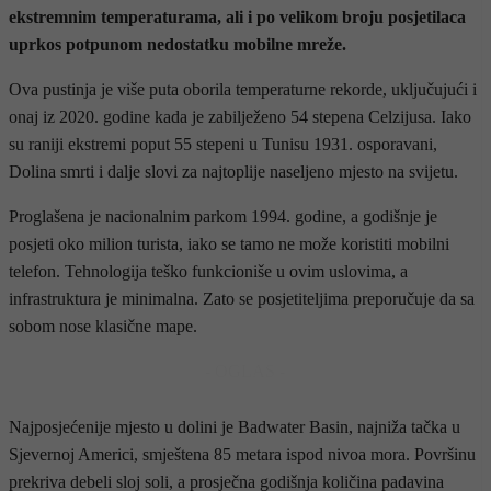
ekstremnim temperaturama, ali i po velikom broju posjetilaca
uprkos potpunom nedostatku mobilne mreže.
Ova pustinja je više puta oborila temperaturne rekorde, uključujući i
onaj iz 2020. godine kada je zabilježeno 54 stepena Celzijusa. Iako
su raniji ekstremi poput 55 stepeni u Tunisu 1931. osporavani,
Dolina smrti i dalje slovi za najtoplije naseljeno mjesto na svijetu.
Proglašena je nacionalnim parkom 1994. godine, a godišnje je
posjeti oko milion turista, iako se tamo ne može koristiti mobilni
telefon. Tehnologija teško funkcioniše u ovim uslovima, a
infrastruktura je minimalna. Zato se posjetiteljima preporučuje da sa
sobom nose klasične mape.
- OGLAS -
Najposjećenije mjesto u dolini je Badwater Basin, najniža tačka u
Sjevernoj Americi, smještena 85 metara ispod nivoa mora. Površinu
prekriva debeli sloj soli, a prosječna godišnja količina padavina