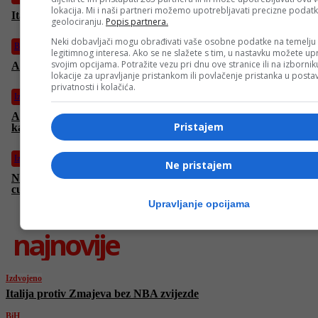
lokacija. Mi i naši partneri možemo upotrebljavati precizne podat
Italija protiv Zmajeva bez NBA zvijezde
geolociranju.
Popis partnera.
Neki dobavljači mogu obrađivati vaše osobne podatke na temelju
BiH
legitimnog interesa. Ako se ne slažete s tim, u nastavku možete upr
svojim opcijama. Potražite vezu pri dnu ove stranice ili na izborni
Alen Pilav je novi direktor KCUS-a: Rimac potpisao saglasnost
lokacije za upravljanje pristankom ili povlačenje pristanka u post
privatnosti i kolačića.
Izdvojeno
Australija najavljuje priznanje Palestine: “Samo je pitanje
Pristajem
kada i kako”
Izdvojeno
Ne pristajem
Naređena evakuacija više od 2 miliona ljudi u Japanu zbog
cunamija
Upravljanje opcijama
najnovije
Izdvojeno
Italija protiv Zmajeva bez NBA zvijezde
BiH