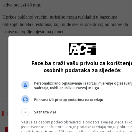
jedva prelazi 48 mm.
Uprkos paklenoj vrućini, turisti se mogu rashladiti u bazenima
obližnjih hotela i restorana, koji nude sve za one dovoljno hrabre da
iskuse najtoplije mjesto na planeti.
- Advertisement -
Face.ba traži vašu privolu za korištenj
osobnih podataka za sljedeće:
- OGLAS -
Personalizirano oglašavanje i sadržaj, mjerenje oglašavanj
sadržaja, uvidi u publiku i razvoj usluga
Pohrana i/ili pristup podacima na uređaju
Saznajte više
Pročitajte još
Vaši će se osobni podaci obrađivati, a podatke s vašeg uređaja (ko
jedinstvene identifikatore i druge podatke uređaja) mogu pohranjiv
Izdvojeno
dijeliti te im pristupati 203 partnera ili ih može upotrebljavati ova