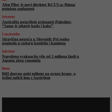
Alen Pilav je novi direktor KCUS-a: Rimac
potpisao saglasnost
Izdvojeno
Australija najavljuje priznanje Palestine:
“Samo je pitanje kada i kako”
Crna hronika
Stravična nesreća u Sloveniji: Pet osoba
poginulo u sudaru kombija i kamiona
Izdvojeno
Naređena evakuacija više od 2 miliona ljudi u
Japanu zbog cunamija
Biznis
BiH dnevno gubi milione na uvozu hrane, a
jedini suficit ima s Austrijom