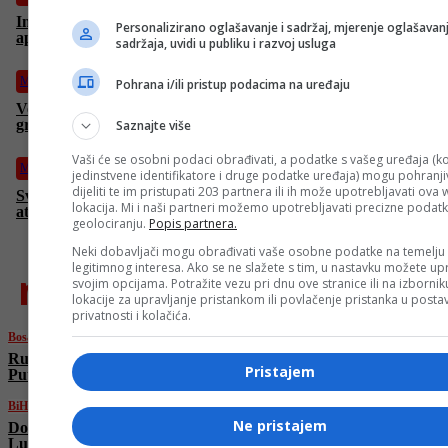
Imate problema sa baterijom na telefonu? Google otkrio koja je
Personalizirano oglašavanje i sadržaj, mjerenje oglašavanj
aplikacija kriva
sadržaja, uvidi u publiku i razvoj usluga
Magazin
Pohrana i/ili pristup podacima na uređaju
Venecija, grad koji tone: Predložen radikalan plan izdizanja
grada iznad nivoa mora
Saznajte više
Vaši će se osobni podaci obrađivati, a podatke s vašeg uređaja (ko
Magazin
jedinstvene identifikatore i druge podatke uređaja) mogu pohranjiv
dijeliti te im pristupati 203 partnera ili ih može upotrebljavati ova
Svemirska letjelica iz doba Hladnog rata vraća se u Zemljinu
lokacija. Mi i naši partneri možemo upotrebljavati precizne podat
atmosferu nakon 53 godine u orbiti
geolociranju.
Popis partnera.
Neki dobavljači mogu obrađivati vaše osobne podatke na temelju
legitimnog interesa. Ako se ne slažete s tim, u nastavku možete upr
najnovije
svojim opcijama. Potražite vezu pri dnu ove stranice ili na izborni
lokacije za upravljanje pristankom ili povlačenje pristanka u post
privatnosti i kolačića.
Bosanski vjestnik
Rusija i Kina napale Ameriku zbog Irana!
Pristajem
Putin oštro Trumpu: „Prekini agresiju!“
BiH
Ne pristajem
Dodik ugostio Roda Blagojevića u Banjoj
Luci: “Dva kontinenta, ali isti princip – ne