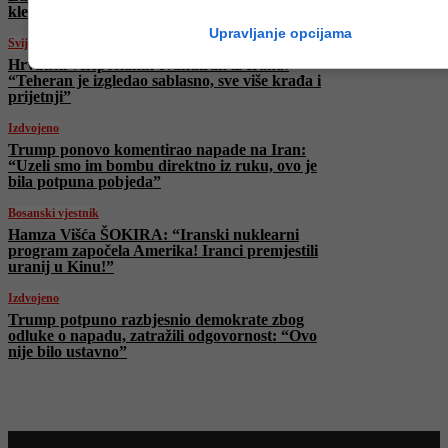
klečimo ni pred kim”
Upravljanje opcijama
Svijet
Hrvatski veleposlanik evakuiran iz Irana:
“Teheran je izgledao sablasno, sve više krađa i
prijetnji”
Izdvojeno
Trump ponovo komentirao napade na Iran:
“Uzeli smo im bombu direktno iz ruku, ovo je
bila potpuna pobjeda”
Bosanski vjestnik
Hamza Višća ŠOKIRA: “Iranski nuklearni
program započela Amerika! Iranci premjestili
uranij u Kinu!”
Izdvojeno
Trump potpuno razbjesnio demokrate zbog
odluke o napadu, zatražili odgovornost: “Ovo
nije bilo ustavno”