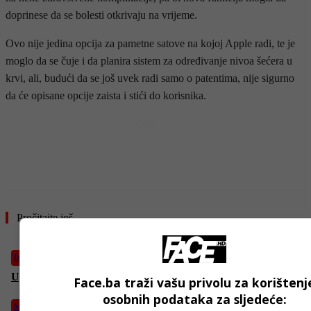
doprinese da se bolesti otkrivaju na vrijeme.
Ovo nije jedina opcija za pametne satove na kojoj Apple radi, te je
moglo da se čuje i da planira sistem za određivanje nivoa šećera u
krvi, ali, budući da se još uvek radi samo o patentima, nije sigurno
da će opisane opcije zaista i stići do korisnika.
- OGLAS -
Pročitajte još
Izdvojeno
Upozorenje za korisnike Gmaila: Promijenite lozinke odmah
Face.ba traži vašu privolu za korištenj
osobnih podataka za sljedeće:
Magazin