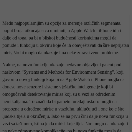
Među najpopularnijim su opcije za merenje različitih segmenata,
poput broja otkucaja srca u minuti, a Apple Watch i iPhone idu i
dalje od toga, pa bi u bliskoj budućnosti korisnicima mogli da
ponude i funkciju u okviru koje će ih obavještavati da šire neprijatan
miris, što bi moglo da ukazuje i na neke zdravstvene probleme.
Naime, na novu funkciju ukazuje nedavno objavljeni patent pod
naslovom “Systems and Methods for Environment Sensing”, koji
govori o novoj funkciji koja bi na Apple Watch i iPhone mogla da
donese nove senzore i sisteme vještačke inteligencije koji bi
omogućavali detektovanje mirisa koji su u vezi sa određenim
hemikalijama. To znači da bi pametni uređaji uskoro mogli da
prepoznaju određene mirise u vazduhu, uključujući i one koje šire
ljudska tijela u okruženju. Iako se na prvu čini da je nova funkcija u
vezi sa taštinom, istina je da mirisi koje tijela šire mogu da ukazuju i
na neke zdravstvene komplikacije, pa bi nova funkcija mogla da