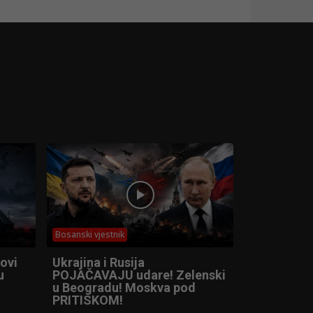
Bosanski vjestnik
ovi
Ukrajina i Rusija
u
POJAČAVAJU udare! Zelenski
u Beogradu! Moskva pod
PRITISKOM!