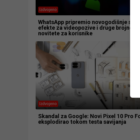
Izdvojeno
WhatsApp pripremio novogodišnje stic
efekte za videopozive i druge brojne
novitete za korisnike
Izdvojeno
Skandal za Google: Novi Pixel 10 Pro F
eksplodirao tokom testa savijanja