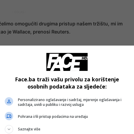
- OGLAS -
elimo omogućiti drugima pristup našem tržištu, mi im
ao je Wallace, prenosi Reuters.
- OGLAS -
Face.ba traži vašu privolu za korištenje
osobnih podataka za sljedeće:
Personalizirano oglašavanje i sadržaj, mjerenje oglašavanja i
sadržaja, uvidi u publiku i razvoj usluga
Pohrana i/ili pristup podacima na uređaju
Saznajte više