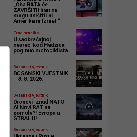
„Oba RATA će
ZAVRŠITI! Iran ne
mogu uništiti ni
Amerika ni Izrael!“
Crna hronika
U saobraćajnoj
nesreći kod Hadžića
poginuo motociklista
Bosanski vjestnik
BOSANSKI VJESTNIK
– 8. 8. 2026.
Bosanski vjestnik
Dronovi iznad NATO-
A! Novi RAT na
pomolu?! Evropa u
STRAHU!
Bosanski vjestnik
Ukrajina i Rusija