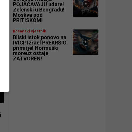
POJAČAVAJU udare!
Zelenski u Beogradu!
Moskva pod
PRITISKOM!
Bosanski vjestnik
Bliski istok ponovo na
IVICI! Izrael PREKRŠIO
primirje! Hormuški
moreuz ostaje
ZATVOREN!
i