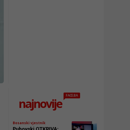
FACE.BA
najnovije
Bosanski vjestnik
Puhovski OTKRIVA: