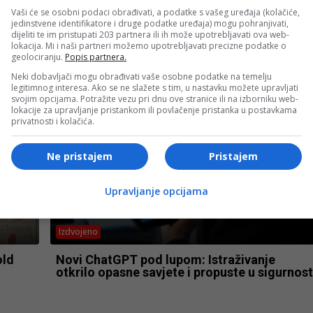
Vaši će se osobni podaci obrađivati, a podatke s vašeg uređaja (kolačiće,
Magazin
jedinstvene identifikatore i druge podatke uređaja) mogu pohranjivati,
dijeliti te im pristupati 203 partnera ili ih može upotrebljavati ova web-
lokacija. Mi i naši partneri možemo upotrebljavati precizne podatke o
kere,
Ruski naučnici upozorili: Snažna magnetna
geolociranju.
Popis partnera.
oluja pogodit će Zemlju
Neki dobavljači mogu obrađivati vaše osobne podatke na temelju
legitimnog interesa. Ako se ne slažete s tim, u nastavku možete upravljati
svojim opcijama. Potražite vezu pri dnu ove stranice ili na izborniku web-
lokacije za upravljanje pristankom ili povlačenje pristanka u postavkama
privatnosti i kolačića.
Ne pristajem
Pristajem
Upravljanje opcijama
Izdvojeno
old
Novi ChatGPT pod lupom: Istraživanje
otkrilo opasne savjete i propuste u sigurnost