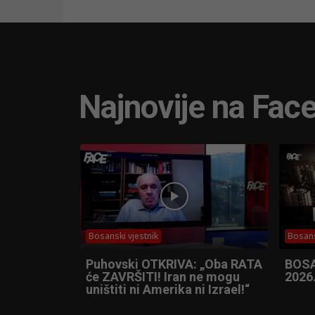
Najnovije na Fac
Bosanski vjestnik
Bosans
Puhovski OTKRIVA: „Oba RATA
BOSA
će ZAVRŠITI! Iran ne mogu
2026
uništiti ni Amerika ni Izrael!“