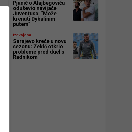
Pjanić o Alajbegoviću
oduševio navijače
Juventusa: “Može
krenuti Dybalinim
putem”
.
Izdvojeno
Sarajevo kreće u novu
sezonu: Zekić otkrio
probleme pred duel s
Radnikom