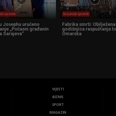
ki vjestnik
Bosanski vjestnik
u Josephu uručeno
Fabrika smrti: Obilježena
anje „Počasni građanin
godišnjica raspuštanja l
a Sarajeva“
Omarska
VIJESTI
BIZNIS
SPORT
MAGAZIN