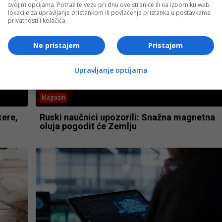
svojim opcijama. Potražite vezu pri dnu ove stranice ili na izborniku web-
lokacije za upravljanje pristankom ili povlačenje pristanka u postavkama
privatnosti i kolačića.
Ne pristajem
Pristajem
Upravljanje opcijama
Magazin
kere,
Ruski naučnici upozorili: Snažna magnetna
oluja pogodit će Zemlju