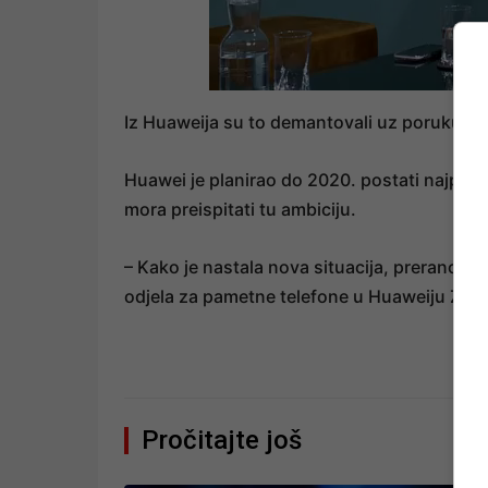
Iz Huaweija su to demantovali uz poruku k
Huawei je planirao do 2020. postati najpopu
mora preispitati tu ambiciju.
– Kako je nastala nova situacija, prerano je za 
odjela za pametne telefone u Huaweiju Zha
Pročitajte još