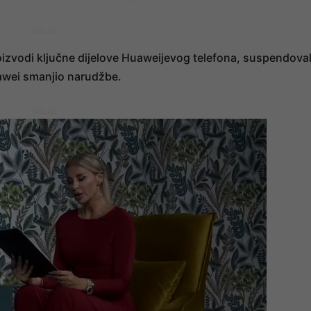
- OGLAS -
izvodi ključne dijelove Huaweijevog telefona, suspendova
uawei smanjio narudžbe.
- OGLAS -