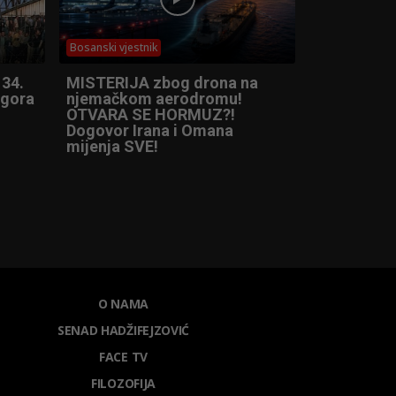
Bosanski vjestnik
 34.
MISTERIJA zbog drona na
ogora
njemačkom aerodromu!
OTVARA SE HORMUZ?!
Dogovor Irana i Omana
mijenja SVE!
O NAMA
SENAD HADŽIFEJZOVIĆ
FACE TV
FILOZOFIJA