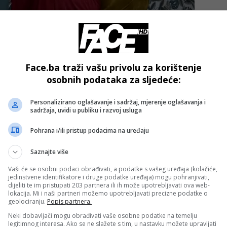
ako su proizvodne razine normalne, bez ikakvih poremećaja
Face.ba traži vašu privolu za korištenje
osobnih podataka za sljedeće:
larniji dobavljač mobilnih telefona, ali zbog odluke SAD-a
Personalizirano oglašavanje i sadržaj, mjerenje oglašavanja i
sadržaja, uvidi u publiku i razvoj usluga
reći jesmo li u stanju ostvariti taj cilj – izjavio je čelnik
Pohrana i/ili pristup podacima na uređaju
o Ming, prenosi SEEbiz.
Saznajte više
- OGLAS -
Vaši će se osobni podaci obrađivati, a podatke s vašeg uređaja (kolačiće,
jedinstvene identifikatore i druge podatke uređaja) mogu pohranjivati,
dijeliti te im pristupati 203 partnera ili ih može upotrebljavati ova web-
lokacija. Mi i naši partneri možemo upotrebljavati precizne podatke o
geolociranju.
Popis partnera.
Neki dobavljači mogu obrađivati vaše osobne podatke na temelju
legitimnog interesa. Ako se ne slažete s tim, u nastavku možete upravljati