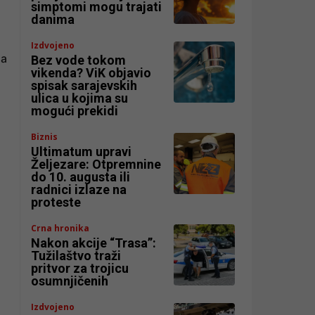
simptomi mogu trajati
danima
Izdvojeno
la
Bez vode tokom
vikenda? ViK objavio
spisak sarajevskih
ulica u kojima su
mogući prekidi
Biznis
Ultimatum upravi
Željezare: Otpremnine
do 10. augusta ili
radnici izlaze na
proteste
Crna hronika
Nakon akcije “Trasa”:
Tužilaštvo traži
pritvor za trojicu
osumnjičenih
Izdvojeno