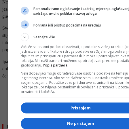
Nedavno istraživanje Curiosityja otkrilo je otiske valova u starom
Personalizirano oglašavanje i sadržaj, mjerenje oglašavanj
jezeru, dokaz da je atmosfera prije 3,7 milijardi godina bila dovoljno
sadržaja, uvidi u publiku i razvoj usluga
gusta i topla za postojanje otvorene vode.
Pohrana i/ili pristup podacima na uređaju
Sve ove pojedinačne naznake, “leopardaste” mrlje, “koralske”
stijene, dugi organski lanci i valovi u suhom koritu, slažu se u
Saznajte više
intrigantan mozaik i sugerišu da je Mars nekada imao uvjete
Vaši će se osobni podaci obrađivati, a podatke s vašeg uređaja (ko
pogodne za život.
jedinstvene identifikatore i druge podatke uređaja) mogu pohranjiv
dijeliti te im pristupati 203 partnera ili ih može upotrebljavati ova
lokacija. Mi i naši partneri možemo upotrebljavati precizne podat
Ipak, nauka je stroga čuvarica istine, nijedna teorija bez čvrstih
geolociranju.
Popis partnera.
dokaza. NASA pažljivo prati situaciju i planira buduće misije koje
Neki dobavljači mogu obrađivati vaše osobne podatke na temelju
će uzorkovati stijene i vratiti ih na Zemlju za detaljnu analizu.
legitimnog interesa. Ako se ne slažete s tim, u nastavku možete upr
svojim opcijama. Potražite vezu pri dnu ove stranice ili na izborni
lokacije za upravljanje pristankom ili povlačenje pristanka u post
- OGLAS -
privatnosti i kolačića.
Pristajem
Ne pristajem
Pročitajte još