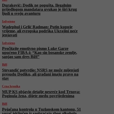
Duraković: Dodik ne popušta. Ilegalnim
prijedlogom mandatara uvukao je širi krug
ljudi u svoju avanturu
Izdvojeno
Wadephul i Grlić Radman: Putin kupuje
vrijeme, ali evropska podrška Ukrajini neće
jenjavati
Izdvojeno
Pročitajte emotivno pismo Luke Garze
upućeno FIBA-i: “Kao sin bosanske zemlje,
sanjao sam dres BiH”
BiH
Stevandić potvrdio: NSRS ne može mijenjati
presudu Dodiku, ali građani imaju pravo na
stav
Crna hronika
MUP KS objavio detalje nesreće kod Trnova:
Poginula žena, dijete među povrijeđenima
BiH
Pojačana kontrola u Tuzlanskom kantonu, 51
vozač isključen iz saobraćaja zbog alkohola