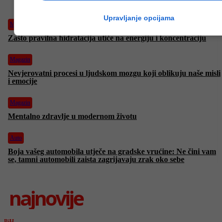
Upravljanje opcijama
Magazin
Zašto pravilna hidratacija utiče na energiju i koncentraciju
Magazin
Nevjerovatni procesi u ljudskom mozgu koji oblikuju naše misli
i emocije
Magazin
Mentalno zdravlje u modernom životu
Auto
Boja vašeg automobila utječe na gradske vrućine: Ne čini vam
se, tamni automobili zaista zagrijavaju zrak oko sebe
najnovije
BiH