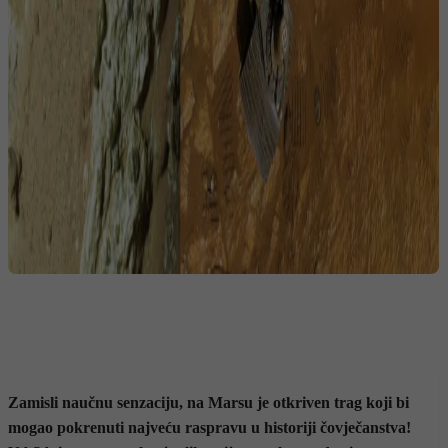
Zamisli naučnu senzaciju, na Marsu je otkriven trag koji bi
mogao pokrenuti najveću raspravu u historiji čovječanstva!