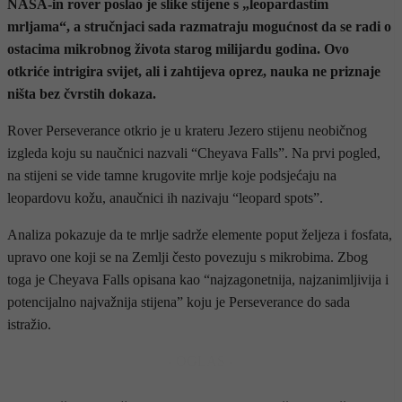
NASA-in rover poslao je slike stijene s „leopardastim
mrljama“, a stručnjaci sada razmatraju mogućnost da se radi o
ostacima mikrobnog života starog milijardu godina. Ovo
otkriće intrigira svijet, ali i zahtijeva oprez, nauka ne priznaje
ništa bez čvrstih dokaza.
Rover Perseverance otkrio je u krateru Jezero stijenu neobičnog
izgleda koju su naučnici nazvali “Cheyava Falls”. Na prvi pogled,
na stijeni se vide tamne krugovite mrlje koje podsjećaju na
leopardovu kožu, anaučnici ih nazivaju “leopard spots”.
Analiza pokazuje da te mrlje sadrže elemente poput željeza i fosfata,
upravo one koji se na Zemlji često povezuju s mikrobima. Zbog
toga je Cheyava Falls opisana kao “najzagonetnija, najzanimljivija i
potencijalno najvažnija stijena” koju je Perseverance do sada
istražio.
- OGLAS -