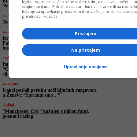
BOMBA u Bordo klubu: Na Koševo stiže
legitimnog interesa. Ako se ne slažete s tim, u nastavku možete upr
Nermin Mujkić
svojim opcijama. Potražite vezu pri dnu ove stranice ili na izborni
lokacije za upravljanje pristankom ili povlačenje pristanka u post
Izdvojeno
privatnosti i kolačića.
Napadnuta bolnica u Teheranu
Izdvojeno
Pristajem
Izrael bez ikakve milosti! I danas ubijeni
Palestinci koji su čekali u redu za
humanitarnu pomoć
Ne pristajem
Fudbal
Italijanska legenda o Džekinom transferu:
Upravljanje opcijama
“Odličan potez! Mi smo ga htjeli po svaku
cijenu!”
Izdvojeno
Iranci poslali poruku uoči ključnih razgovora
u Ženevi: “Spremni smo…”
Fudbal
“Manchester City” kažnjen s milion funti,
poznat i razlog