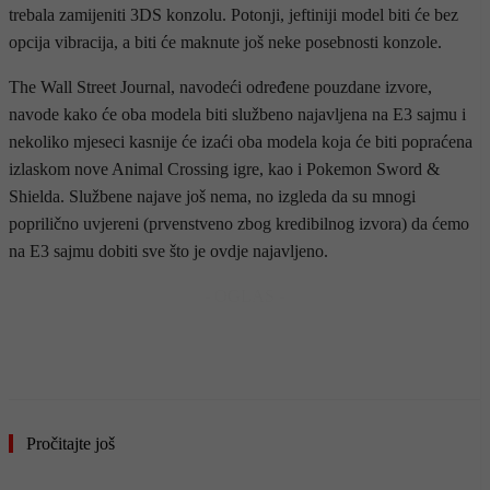
trebala zamijeniti 3DS konzolu. Potonji, jeftiniji model biti će bez
opcija vibracija, a biti će maknute još neke posebnosti konzole.
The Wall Street Journal, navodeći određene pouzdane izvore,
navode kako će oba modela biti službeno najavljena na E3 sajmu i
nekoliko mjeseci kasnije će izaći oba modela koja će biti popraćena
izlaskom nove Animal Crossing igre, kao i Pokemon Sword &
Shielda. Službene najave još nema, no izgleda da su mnogi
poprilično uvjereni (prvenstveno zbog kredibilnog izvora) da ćemo
na E3 sajmu dobiti sve što je ovdje najavljeno.
- OGLAS -
Pročitajte još