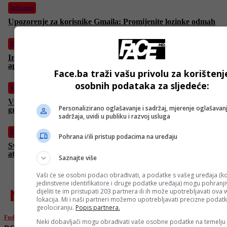
Izdvojeno
Upozorenje za korisnike Gmaila: Promijenite lozinke odmah
Magazin
Imate problema sa baterijom na telefonu? Google otkrio koja je
aplikacija kriva
Face.ba traži vašu privolu za korištenj
osobnih podataka za sljedeće:
Magazin
Venecija, grad koji tone: Predložen radikalan plan izdizanja
Personalizirano oglašavanje i sadržaj, mjerenje oglašavanj
grada iznad nivoa mora
sadržaja, uvidi u publiku i razvoj usluga
Magazin
Pohrana i/ili pristup podacima na uređaju
Svemirska letjelica iz doba Hladnog rata vraća se u Zemljinu
atmosferu nakon 53 godine u orbiti
Saznajte više
Vaši će se osobni podaci obrađivati, a podatke s vašeg uređaja (ko
jedinstvene identifikatore i druge podatke uređaja) mogu pohranjiv
najnovije
dijeliti te im pristupati 203 partnera ili ih može upotrebljavati ova
lokacija. Mi i naši partneri možemo upotrebljavati precizne podat
geolociranju.
Popis partnera.
Fudbal
Neki dobavljači mogu obrađivati vaše osobne podatke na temelju