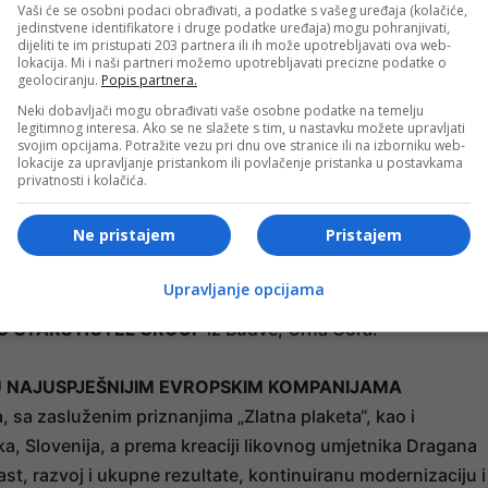
Vaši će se osobni podaci obrađivati, a podatke s vašeg uređaja (kolačiće,
jedinstvene identifikatore i druge podatke uređaja) mogu pohranjivati,
dijeliti te im pristupati 203 partnera ili ih može upotrebljavati ova web-
lokacija. Mi i naši partneri možemo upotrebljavati precizne podatke o
geolociranju.
Popis partnera.
IVOTNO DJELO
Neki dobavljači mogu obrađivati vaše osobne podatke na temelju
 menadžere i kompanije Žiri je odlučio dodijeliti dvojici
legitimnog interesa. Ako se ne slažete s tim, u nastavku možete upravljati
svojim opcijama. Potražite vezu pri dnu ove stranice ili na izborniku web-
su već i u prethodnom periodu dobijali nagrade ove Agencije
lokacije za upravljanje pristankom ili povlačenje pristanka u postavkama
privatnosti i kolačića.
bili laureati upravo nagrade za životno djelo, što znači da 
li uspjehe i rezultate za dva i više života.
Svetozar
Ne pristajem
Pristajem
IKVEŠA
, je pored zlatne plakete i pozlaćene kristalne
Š. Ovu, najvišu nagradu u 46. dodjeli zaslužnim
Upravljanje opcijama
agrada za životno djelo, dobio je i
Žarko RADULOVIĆ
,
 STARS HOTEL GROUP
iz Budve, Crna Gora.
U NAJUSPJEŠNIJIM EVROPSKIM KOMPANIJAMA
 sa zasluženim priznanjima „Zlatna plaketa“, kao i
a, Slovenija, a prema kreaciji likovnog umjetnika Dragana
st, razvoj i ukupne rezultate, kontinuiranu modernizaciju i