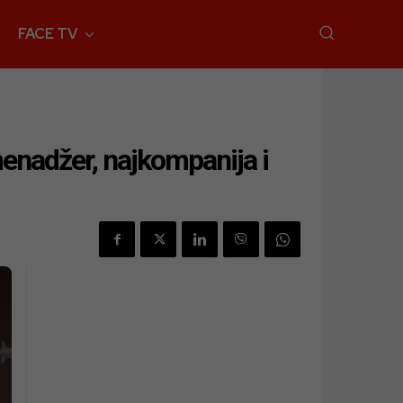
FACE TV
enadžer, najkompanija i