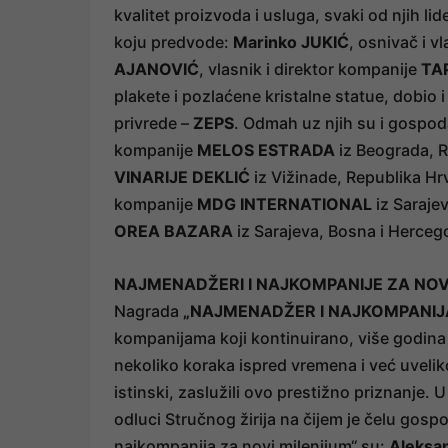
kvalitet proizvoda i usluga, svaki od njih l
koju predvode:
Marinko JUKIĆ
, osnivač i 
AJANOVIĆ
, vlasnik i direktor kompanije
TA
plakete i pozlaćene kristalne statue, dobio 
privrede –
ZEPS
. Odmah uz njih su i gospo
kompanije
MELOS ESTRADA
iz Beograda, R
VINARIJE DEKLIĆ
iz Vižinade, Republika Hr
kompanije
MDG INTERNATIONAL
iz Saraje
OREA BAZARA
iz Sarajeva, Bosna i Hercego
NAJMENADŽERI I NAJKOMPANIJE ZA NOV
Nagrada
„NAJMENADŽER I NAJKOMPANIJA
kompanijama koji kontinuirano, više godina z
nekoliko koraka ispred vremena i već uveliko 
istinski, zaslužili ovo prestižno priznanje.
odluci Stručnog žirija na čijem je čelu gosp
najkompanija za novi milenijum“ su:
Aleksa