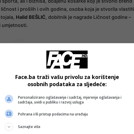
 sporta, ali i biznisa, doajenu košarke koji je stvorio brend
a ličnost i prošlih i ovih godina, osoba koja je stvorila vlastiti
stojala,
Halid BEŠLIĆ
, dobitnik je nagrade Ličnost godine –
i umjetnosti.
- OGLAS -
Face.ba traži vašu privolu za korištenje
osobnih podataka za sljedeće:
Personalizirano oglašavanje i sadržaj, mjerenje oglašavanja i
sadržaja, uvidi u publiku i razvoj usluga
Pohrana i/ili pristup podacima na uređaju
Saznajte više