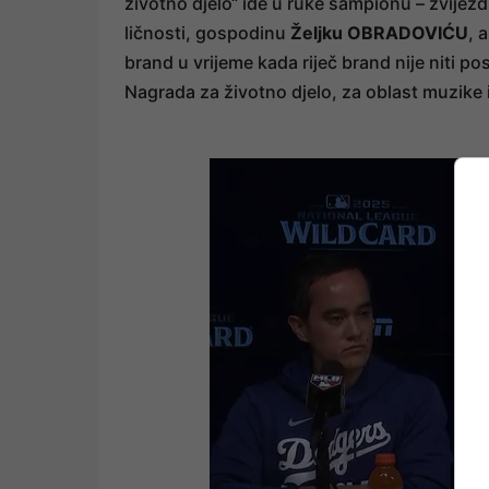
životno djelo“ ide u ruke šampionu – zvijezdi
ličnosti, gospodinu
Željku OBRADOVIĆU
, 
brand u vrijeme kada riječ brand nije niti po
Nagrada za životno djelo, za oblast muzike 