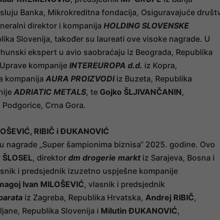
osluju Banka, Mikrokreditna fondacija, Osiguravajuće društ
eneralni direktor i kompanija
HOLDING SLOVENSKE
blika Slovenija, također su laureati ove visoke nagrade. U
vrhunski ekspert u avio saobraćaju iz Beograda, Republika
k Uprave kompanije
INTEREUROPA d.d.
iz Kopra,
va kompanija
AURA PROIZVODI
iz Buzeta, Republika
nije
ADRIATIC METALS
, te
Gojko ŠLJIVANČANIN
,
z Podgorice, Crna Gora.
LOŠEVIĆ, RIBIČ i ĐUKANOVIĆ
u nagrade „Super šampionima biznisa“ 2025. godine. Ovo
r ŠLOSEL
, direktor
dm drogerie markt
iz Sarajeva, Bosna i
asnik i predsjednik izuzetno uspješne kompanije
agoj Ivan MILOŠEVIĆ
, vlasnik i predsjednik
parata
iz Zagreba, Republika Hrvatska,
Andrej RIBIČ
,
bljane, Republika Slovenija i
Milutin ĐUKANOVIĆ
,