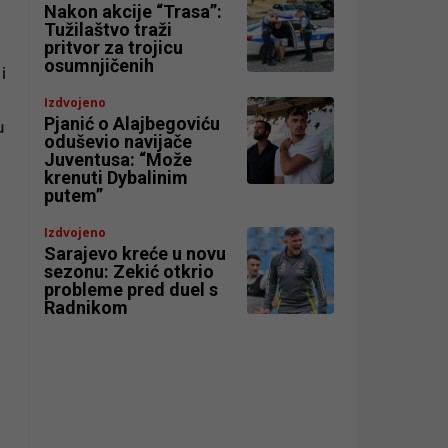
Nakon akcije “Trasa”:
Tužilaštvo traži
pritvor za trojicu
osumnjičenih
i
Izdvojeno
Pjanić o Alajbegoviću
u
oduševio navijače
Juventusa: “Može
krenuti Dybalinim
putem”
Izdvojeno
Sarajevo kreće u novu
n
sezonu: Zekić otkrio
probleme pred duel s
Radnikom