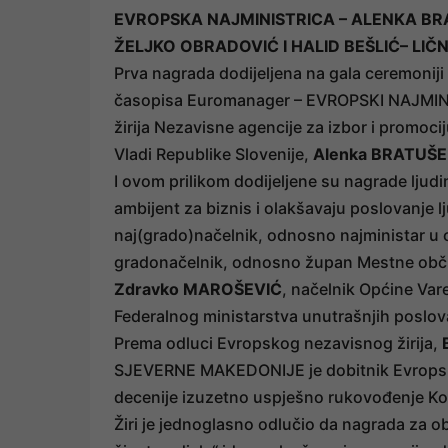
EVROPSKA NAJMINISTRICA – ALENKA B
ŽELJKO OBRADOVIĆ I HALID BEŠLIĆ– LIČ
Prva nagrada dodijeljena na gala ceremoniji 
časopisa Euromanager – EVROPSKI NAJMINI
žirija Nezavisne agencije za izbor i promociju
Vladi Republike Slovenije,
Alenka BRATUŠ
I ovom prilikom dodijeljene su nagrade ljudim
ambijent za biznis i olakšavaju poslovanje l
naj(grado)načelnik, odnosno najministar u 
gradonačelnik, odnosno župan Mestne občin
Zdravko MAROŠEVIĆ
, načelnik Općine Var
Federalnog ministarstva unutrašnjih poslov
Prema odluci Evropskog nezavisnog žirija,
SJEVERNE MAKEDONIJE je dobitnik Evropske
decenije izuzetno uspješno rukovođenje 
Žiri je jednoglasno odlučio da nagrada za o