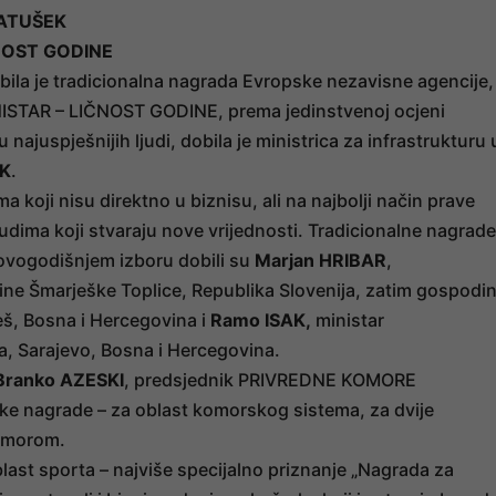
RATUŠEK
NOST GODINE
bila je tradicionalna nagrada Evropske nezavisne agencije, 
STAR – LIČNOST GODINE, prema jedinstvenoj ocjeni
 najuspješnijih ljudi, dobila je ministrica za infrastrukturu 
EK
.
a koji nisu direktno u biznisu, ali na najbolji način prave
judima koji stvaraju nove vrijednosti. Tradicionalne nagrade
ovogodišnjem izboru dobili su
Marjan HRIBAR
,
e Šmarješke Toplice, Republika Slovenija, zatim gospodi
eš, Bosna i Hercegovina i
Ramo ISAK,
ministar
a, Sarajevo, Bosna i Hercegovina.
Branko AZESKI
, predsjednik PRIVREDNE KOMORE
 nagrade – za oblast komorskog sistema, za dvije
Komorom.
blast sporta – najviše specijalno priznanje „Nagrada za