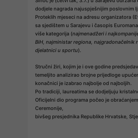
Sinoć je (četvrtak, 3.7.) u Sarajevu održan
dodjele nagrada najuspješnijim poslovnim l
Proteklih mjeseci na adresu organizatora (
sa sjedištem u Sarajevu i časopis Euromanag
više kategorija (
najmenadžeri i najkompanije
BiH, najministar regiona, najgradonačelnik r
djelatnici u sportu
).
Stručni žiri, kojim je i ove godine predsjed
temeljito analizirao brojne prijedloge upuće
konačnici je izabrao najbolje od najboljih.
Po tradiciji, laureatima se dodjeljuju kristal
Oficijelni dio programa počeo je obraćanj
Ceremonije,
bivšeg presjednika Republike Hrvatske, St