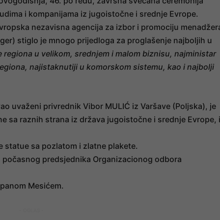
a ovogodišnja, 46. po redu, završna svečana ceremonija
judima i kompanijama iz jugoistočne i srednje Evrope.
Evropska nezavisna agencija za izbor i promociju menadžer
er) stiglo je mnogo prijedloga za proglašenje najboljih u
 regiona u velikom, srednjem i malom biznisu, najministar
egiona, najistaknutiji u komorskom sistemu, kao i najbolji
avao uvaženi privrednik Vibor MULIĆ iz Varšave (Poljska), je
ne sa raznih strana iz država jugoistočne i srednje Evrope, 
ne statue sa pozlatom i zlatne plakete.
em počasnog predsjednika Organizacionog odbora
jepanom Mesićem.
- OGLAS -