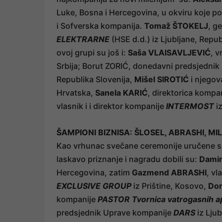
Luke, Bosna i Hercegovina, u okviru koje p
i Sofverska kompanija.
Tomaž ŠTOKELJ
, g
ELEKTRARNE
(HSE d.d.) iz Ljubljane, Repu
ovoj grupi su još i:
Saša VLAISAVLJEVIĆ
, 
Srbija; Borut ZORIĆ, donedavni predsjedni
Republika Slovenija,
Mišel SIROTIĆ
i njego
Hrvatska,
Sanela KARIĆ
, direktorica kompa
vlasnik i i direktor kompanije
INTERMOST
i
ŠAMPIONI BIZNISA: ŠLOSEL, ABRASHI, MI
Kao vrhunac svečane ceremonije uručene s
laskavo priznanje i nagradu dobili su:
Dami
Hercegovina, zatim
Gazmend ABRASHI
, vl
EXCLUSIVE GROUP
iz Prištine, Kosovo,
Dom
kompanije
PASTOR Tvornica vatrogasnih a
predsjednik Uprave kompanije
DARS
iz Lju