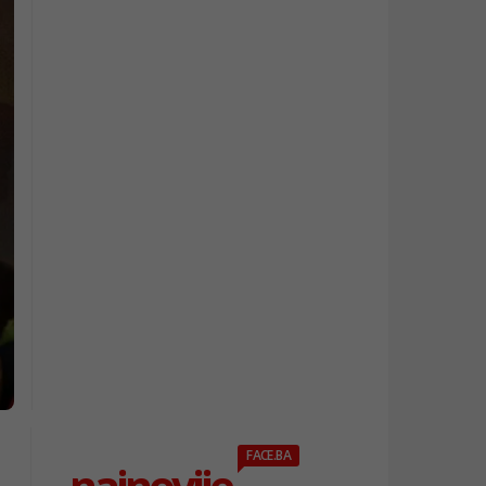
FACE.BA
najnovije