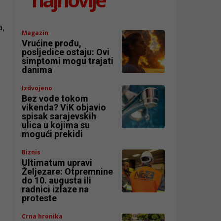
a,
Magazin
Vrućine prođu,
posljedice ostaju: Ovi
simptomi mogu trajati
danima
Izdvojeno
Bez vode tokom
vikenda? ViK objavio
spisak sarajevskih
i
ulica u kojima su
mogući prekidi
Biznis
Ultimatum upravi
Željezare: Otpremnine
do 10. augusta ili
radnici izlaze na
proteste
Crna hronika