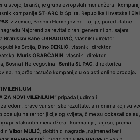
ider u svojoj branši, je grupa evropskih menadžera i kompani
vlasnik kompanije
ST-ARC
iz Splita, Republika Hrvatska i
Elvi
PAS
iz Zenice, Bosna i Hercegovina, koji je, pored zlatne
i nagradu Najbrend za revitalizirani generalni bh. sajam
da
Branislav Bane OBRADOVIĆ
, vlasnik i direktor
epublika Srbija,
Dino DEKLIĆ
, vlasnik i direktor
vatska,
Muris OBARČANIN
, vlasnik i direktor
va, Bosna i Hercegovina i
Senita SLIPAC
, direktorica
vina, najbrže rastuće kompanije u oblasti online prodaje.
I MILENIJUM
 ZA NOVI MILENIJUM“
pripada ljudima i
aredom, prave vanserijske rezultate, ali i onima koji su ve
posluju na teritoriji cijelog svijeta, čime su dokazali da su
 U grupi istaknutih menadžera i kompanija, koji su, prema
odin
Vibor MULIĆ
, dobitnici nagrade „najmenadžer i
ndar KREMENOVIĆ
, predsjednik
MF GRUPE
iz Banja