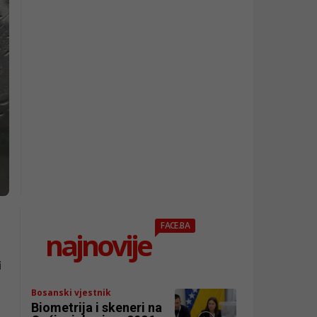
FACE.BA
najnovije
i
Bosanski vjestnik
Biometrija i skeneri na