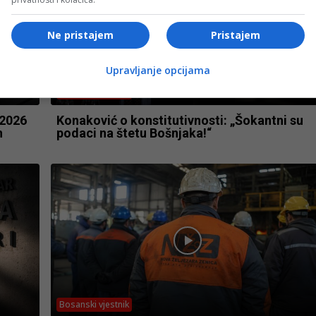
Ne pristajem
Pristajem
Upravljanje opcijama
Bosanski vjestnik
 2026
Konaković o konstitutivnosti: „Šokantni su
h
podaci na štetu Bošnjaka!“
Bosanski vjestnik