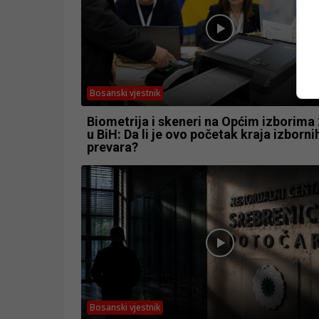
Bosanski vjestnik
Biometrija i skeneri na Općim izborima
u BiH: Da li je ovo početak kraja izborni
prevara?
Bosanski vjestnik