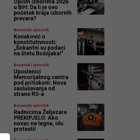
Općim izborima 2026
u BiH: Da li je ovo
početak kraja izbornih
prevara?
Bosanski vjestnik
Konaković o
konstitutivnosti:
„Šokantni su podaci
na štetu Bošnjaka!“
Bosanski vjestnik
Uposlenici
Memorijalnog centra
pod pritiskom: Nova
saslušavanja od
strane RS-a
Bosanski vjestnik
Radnicima Željezare
PREKIPJELO: Ako
novac ne legne, idu
protesti!