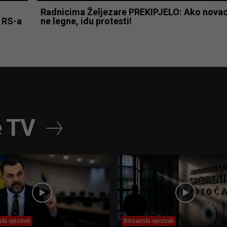
Radnicima Željezare PREKIPJELO: Ako nova
e RS-a
ne legne, idu protesti!
e TV
ki vjestnik
Bosanski vjestnik