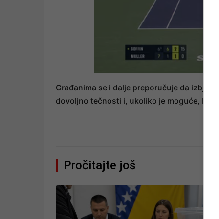
Građanima se i dalje preporučuje da izbjega
dovoljno tečnosti i, ukoliko je moguće, bor
Pročitajte još