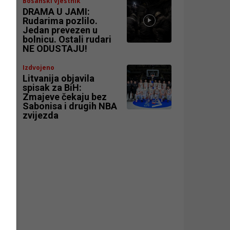
Bosanski vjestnik
DRAMA U JAMI:
Rudarima pozlilo.
Jedan prevezen u
bolnicu. Ostali rudari
NE ODUSTAJU!
Izdvojeno
Litvanija objavila
spisak za BiH:
e
Zmajeve čekaju bez
Sabonisa i drugih NBA
zvijezda