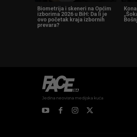
Biometrija i skeneri na Općim
Konak
izborima 2026 u BiH: Da li je
„Šoka
ovo početak kraja izbornih
Bošn
prevara?
Jedina neovisna medijska kuća