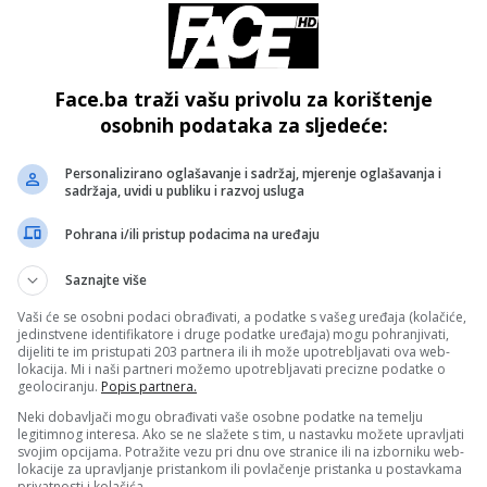
Face.ba traži vašu privolu za korištenje
osobnih podataka za sljedeće:
Personalizirano oglašavanje i sadržaj, mjerenje oglašavanja i
sadržaja, uvidi u publiku i razvoj usluga
vaju duži boravak na suncu u najtoplijem dijelu dana, unos
ave u rashlađenim prostorijama.
Pohrana i/ili pristup podacima na uređaju
Saznajte više
- OGLAS -
Vaši će se osobni podaci obrađivati, a podatke s vašeg uređaja (kolačiće,
jedinstvene identifikatore i druge podatke uređaja) mogu pohranjivati,
dijeliti te im pristupati 203 partnera ili ih može upotrebljavati ova web-
lokacija. Mi i naši partneri možemo upotrebljavati precizne podatke o
geolociranju.
Popis partnera.
Neki dobavljači mogu obrađivati vaše osobne podatke na temelju
legitimnog interesa. Ako se ne slažete s tim, u nastavku možete upravljati
svojim opcijama. Potražite vezu pri dnu ove stranice ili na izborniku web-
lokacije za upravljanje pristankom ili povlačenje pristanka u postavkama
privatnosti i kolačića.