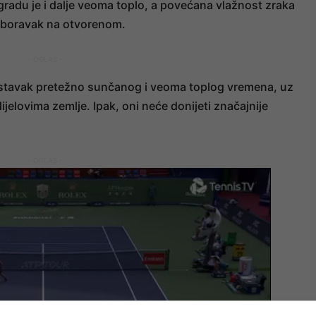
gradu je i dalje veoma toplo, a povećana vlažnost zraka
a boravak na otvorenom.
- OGLAS -
nastavak pretežno sunčanog i veoma toplog vremena, uz
jelovima zemlje. Ipak, oni neće donijeti značajnije
- OGLAS -