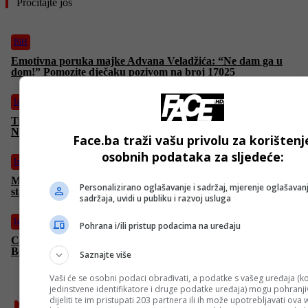
Pročitajte još
BiH
Emotivna poruka majke Advana Veladžića: “Ne dam ga u
dom!” Pomozite dječaku pozivom na broj 17025
Izdvojeno
Trump zahvalio porodicama talaca jer su ga nominovali za
Nobelovu nagradu za mir
Face.ba traži vašu privolu za korištenj
osobnih podataka za sljedeće:
Izdvojeno
Merkel u političkoj mirovini ali i dalje izaziva reakcije: Rusija
Personalizirano oglašavanje i sadržaj, mjerenje oglašavanj
stala uz njene optužbe Poljskoj i Baltiku
sadržaja, uvidi u publiku i razvoj usluga
Izdvojeno
Pohrana i/ili pristup podacima na uređaju
Crvena jabuka odgađa koncert u Sarajevu zbog smrti Halida
Bešlića
Saznajte više
Vaši će se osobni podaci obrađivati, a podatke s vašeg uređaja (ko
jedinstvene identifikatore i druge podatke uređaja) mogu pohranjiv
najnovije
dijeliti te im pristupati 203 partnera ili ih može upotrebljavati ova