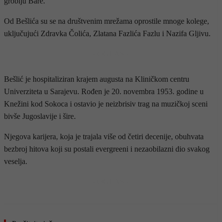
groblju Bare.
Od Bešlića su se na društvenim mrežama oprostile mnoge kolege,
uključujući Zdravka Čolića, Zlatana Fazlića Fazlu i Nazifa Gljivu.
- OGLAS -
Bešlić je hospitaliziran krajem augusta na Kliničkom centru
Univerziteta u Sarajevu. Rođen je 20. novembra 1953. godine u
Knežini kod Sokoca i ostavio je neizbrisiv trag na muzičkoj sceni
bivše Jugoslavije i šire.
Njegova karijera, koja je trajala više od četiri decenije, obuhvata
bezbroj hitova koji su postali evergreeni i nezaobilazni dio svakog
veselja.
- OGLAS -