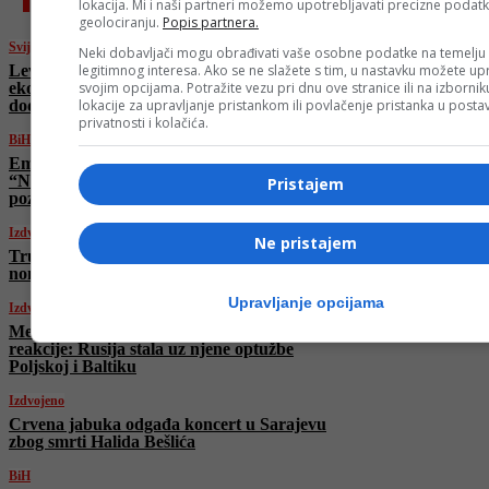
lokacija. Mi i naši partneri možemo upotrebljavati precizne podat
geolociranju.
Popis partnera.
Svijet
Neki dobavljači mogu obrađivati vaše osobne podatke na temelju
legitimnog interesa. Ako se ne slažete s tim, u nastavku možete upr
Levchenko: Rusija ulazi u fazu ozbiljne
svojim opcijama. Potražite vezu pri dnu ove stranice ili na izborni
ekonomske i socijalne krize, povećanje poreza
lokacije za upravljanje pristankom ili povlačenje pristanka u post
dodatno ugrožava životni standard
privatnosti i kolačića.
BiH
Emotivna poruka majke Advana Veladžića:
“Ne dam ga u dom!” Pomozite dječaku
Pristajem
pozivom na broj 17025
Izdvojeno
Ne pristajem
Trump zahvalio porodicama talaca jer su ga
nominovali za Nobelovu nagradu za mir
Upravljanje opcijama
Izdvojeno
Merkel u političkoj mirovini ali i dalje izaziva
reakcije: Rusija stala uz njene optužbe
Poljskoj i Baltiku
Izdvojeno
Crvena jabuka odgađa koncert u Sarajevu
zbog smrti Halida Bešlića
BiH