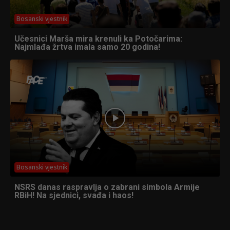
Bosanski vjestnik
Učesnici Marša mira krenuli ka Potočarima:
Najmlađa žrtva imala samo 20 godina!
Bosanski vjestnik
NSRS danas raspravlja o zabrani simbola Armije
RBiH! Na sjednici, svađa i haos!