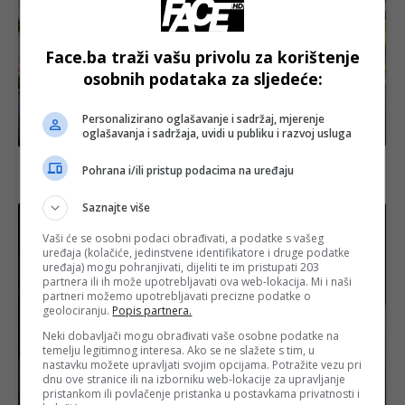
Face.ba traži vašu privolu za korištenje
osobnih podataka za sljedeće:
Personalizirano oglašavanje i sadržaj, mjerenje
BiH
oglašavanja i sadržaja, uvidi u publiku i razvoj usluga
Tužna kolona iz Visokog: Tabuti deset žrtava
Pohrana i/ili pristup podacima na uređaju
genocida na putu ka Potočarima
Saznajte više
Vaši će se osobni podaci obrađivati, a podatke s vašeg
uređaja (kolačiće, jedinstvene identifikatore i druge podatke
uređaja) mogu pohranjivati, dijeliti te im pristupati 203
partnera ili ih može upotrebljavati ova web-lokacija. Mi i naši
partneri možemo upotrebljavati precizne podatke o
geolociranju.
Popis partnera.
Neki dobavljači mogu obrađivati vaše osobne podatke na
temelju legitimnog interesa. Ako se ne slažete s tim, u
nastavku možete upravljati svojim opcijama. Potražite vezu pri
dnu ove stranice ili na izborniku web-lokacije za upravljanje
Izdvojeno
pristankom ili povlačenje pristanka u postavkama privatnosti i