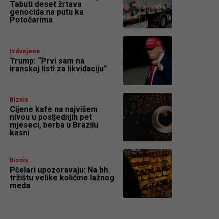
Tabuti deset žrtava
genocida na putu ka
Potočarima
Izdvojeno
Trump: “Prvi sam na
iranskoj listi za likvidaciju”
Biznis
Cijene kafe na najvišem
nivou u posljednjih pet
mjeseci, berba u Brazilu
kasni
Biznis
Pčelari upozoravaju: Na bh.
tržištu velike količine lažnog
meda