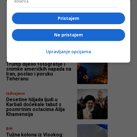
kolačića.
Trump: “Prvi sam na iranskoj listi za likvidaciju”
Pristajem
Ne pristajem
najnovije
FACE.BA
Upravljanje opcijama
Izdvojeno
Trump dijelio fotografije i
snimke američkih napada na
Iran, poslao i poruku
Teheranu
Izdvojeno
Desetine hiljada ljudi u
Karbali dočekale tabut s
posmrtnim ostacima Alija
Khameneija
BiH
Tužna kolona iz Visokog: