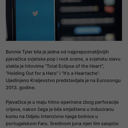
Bonnie Tyler bila je jedna od najprepoznatljivijih
pjevačica svjetske pop i rock scene, a svjetsku slavu
stekla je hitovima “Total Eclipse of the Heart”,
“Holding Out for a Hero” i “It's a Heartache”.
Ujedinjeno Kraljevstvo predstavljala je na Eurosongu
2013. godine.
Pjevačica je u maju hitno operirana zbog perforacije
crijeva, nakon čega je bila smještena u induciranu
komu na Odjelu intenzivne njege bolnice u
portugalskom Faru. Sredinom juna njen tim saopćio