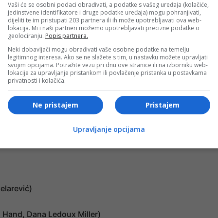
Vaši će se osobni podaci obrađivati, a podatke s vašeg uređaja (kolačiće,
jedinstvene identifikatore i druge podatke uređaja) mogu pohranjivati,
dijeliti te im pristupati 203 partnera ili ih može upotrebljavati ova web-
lokacija. Mi i naši partneri možemo upotrebljavati precizne podatke o
el)
geolociranju.
Popis partnera.
Neki dobavljači mogu obrađivati vaše osobne podatke na temelju
legitimnog interesa. Ako se ne slažete s tim, u nastavku možete upravljati
svojim opcijama. Potražite vezu pri dnu ove stranice ili na izborniku web-
lokacije za upravljanje pristankom ili povlačenje pristanka u postavkama
privatnosti i kolačića.
Ne pristajem
Pristajem
vić)
Upravljanje opcijama
elarević)
on Hand, Dana Ledoux Miller)