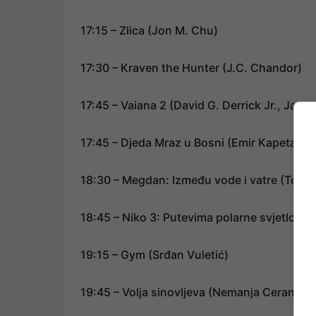
17:15 – Zlica (Jon M. Chu)
17:30 – Kraven the Hunter (J.C. Chandor)
17:45 – Vaiana 2 (David G. Derrick Jr., Jas
17:45 – Djeda Mraz u Bosni (Emir Kapetanov
18:30 – Megdan: Između vode i vatre (Tod
18:45 – Niko 3: Putevima polarne svjetlosti
19:15 – Gym (Srđan Vuletić)
19:45 – Volja sinovljeva (Nemanja Ceranić)