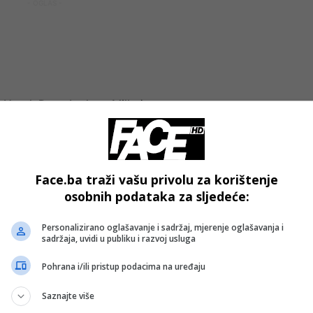
- OGLAS -
on Hand, Dana Ledoux Miller)
ić)
Face.ba traži vašu privolu za korištenje
or Chapkanov)
osobnih podataka za sljedeće:
 (Kari Juusonen)
Personalizirano oglašavanje i sadržaj, mjerenje oglašavanja i
sadržaja, uvidi u publiku i razvoj usluga
Pohrana i/ili pristup podacima na uređaju
Saznajte više