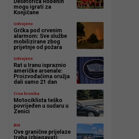
Desetorica Rođenih
mogu igrati za
Konjičane
Izdvojeno
Grčka pod crvenim
alarmom: Sve službe
mobilizirane zbog
prijetnje od požara
Izdvojeno
Rat u Iranu ispraznio
američke arsenale:
Proizvođačima oružja
dali samo 21 dan
Crna hronika
Motociklista teško
povrijeđen u sudaru u
Zenici
BiH
Ove granične prijelaze
treba izbjegavati: