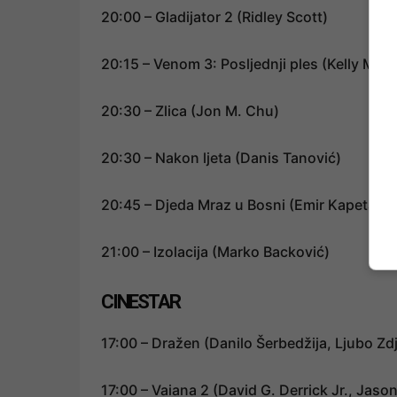
20:00 – Gladijator 2 (Ridley Scott)
20:15 – Venom 3: Posljednji ples (Kelly Marc
20:30 – Zlica (Jon M. Chu)
20:30 – Nakon ljeta (Danis Tanović)
20:45 – Djeda Mraz u Bosni (Emir Kapetano
21:00 – Izolacija (Marko Backović)
CINESTAR
17:00 – Dražen (Danilo Šerbedžija, Ljubo Zdj
17:00 – Vaiana 2 (David G. Derrick Jr., Jas