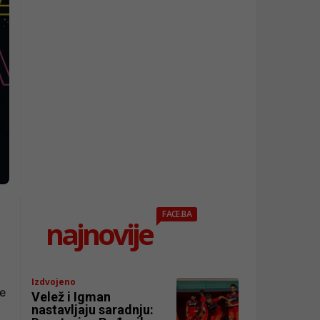
FACE.BA
najnovije
Izdvojeno
će
Velež i Igman
nastavljaju saradnju: