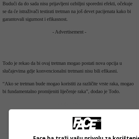
Budući da do sada nisu prijavljeni ozbiljni sporedni efekti, očekuje
se da će istraživači testirati tretman na još devet pacijenata kako bi
garantovali sigurnost i efikasnost.
- Advertisement -
Todo je rekao da bi ovaj tretman mogao postati nova opcija u
slučajevima gdje konvencionalni tretmani nisu bili efikasni.
“Ako se tretman bude mogao koristiti za različite vrste raka, mogao
bi fundamentalno promijeniti liječenje raka”, dodao je Todo.
- OGLAS -
Face.ba traži vašu privolu za korištenj