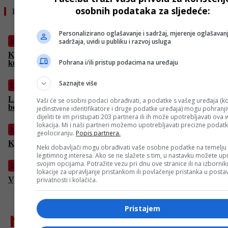
osobnih podataka za sljedeće:
Pročitajte još
Personalizirano oglašavanje i sadržaj, mjerenje oglašavanj
Magazin
sadržaja, uvidi u publiku i razvoj usluga
Ključne smjernice za vlasnike pasa: Koliko često je potrebno
Pohrana i/ili pristup podacima na uređaju
kupati vaše ljubimce?
Saznajte više
Film
Liam Neeson u filmu “Putnik”: Jedan voz, jedan zadatak –
Vaši će se osobni podaci obrađivati, a podatke s vašeg uređaja (ko
bezbroj sumnjivih putnika
jedinstvene identifikatore i druge podatke uređaja) mogu pohranjiv
dijeliti te im pristupati 203 partnera ili ih može upotrebljavati ova
lokacija. Mi i naši partneri možemo upotrebljavati precizne podat
Magazin
geolociranju.
Popis partnera.
Kore od banana: Jesu li stvarno dobre za vrt i biljke?
Neki dobavljači mogu obrađivati vaše osobne podatke na temelju
legitimnog interesa. Ako se ne slažete s tim, u nastavku možete upr
svojim opcijama. Potražite vezu pri dnu ove stranice ili na izborni
Izdvojeno
lokacije za upravljanje pristankom ili povlačenje pristanka u post
Vježbanje u kućnim uslovima: Kako izgraditi tijelo bez teretane
privatnosti i kolačića.
Pristajem
najnovije