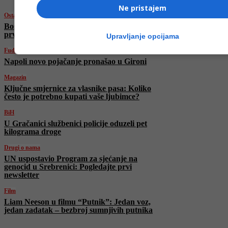
Ne pristajem
Ostali sportovi
Bosna i Hercegovina u polufinalu Evropskog
prvenstva u sjedećoj odbojci!
Upravljanje opcijama
Fudbal
Napoli novo pojačanje pronašao u Gironi
Magazin
Ključne smjernice za vlasnike pasa: Koliko
često je potrebno kupati vaše ljubimce?
BiH
U Gračanici službenici policije oduzeli pet
kilograma droge
Drugi o nama
UN uspostavio Program za sjećanje na
genocid u Srebrenici: Pogledajte prvi
newsletter
Film
Liam Neeson u filmu “Putnik”: Jedan voz,
jedan zadatak – bezbroj sumnjivih putnika