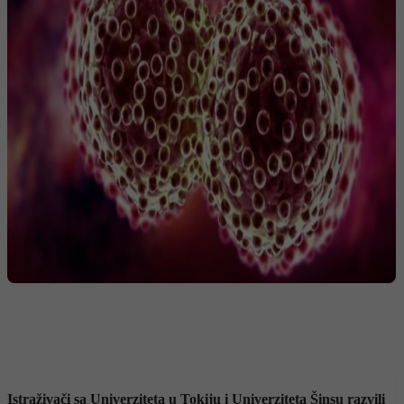
Istraživači sa Univerziteta u Tokiju i Univerziteta Šinsu razvili