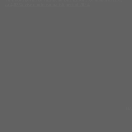
za 4,83% više u odnosu na isti period 2024.
HA