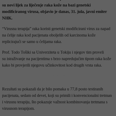
su novi lijek za liječenje raka kože na bazi genetski
modificiranog virusa, objavio je danas, 31. jula, javni emiter
NHK.
“Virusna terapija” raka koristi genetski modificirani virus za napad
na ćelije raka kod pacijenata oboljelih od karcinoma kože
replicirajući se samo u ćelijama raka.
Prof. Todo Tošiki sa Univerziteta u Tokiju i njegov tim proveli
su istraživanje na pacijentima s brzo napredujućim tipom raka kože
kako bi provjerili njegovu učinkovitost kod drugih vrsta raka.
- OGLAS -
Rezultati su pokazali da je bilo pomaka u 77,8 posto testiranih
pacijenata, sedam od devet, koji su primili i konvencionalni tretman
i virusnu terapiju, što pokazuje važnost kombinovanja tretmana s
virusnom terapijom.