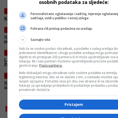
osobnih podataka za sljedeće:
Izdvojeno
Personalizirano oglašavanje i sadržaj, mjerenje oglašavanj
sadržaja, uvidi u publiku i razvoj usluga
Kanađani bez trijumfa pred start Mundijala
Pohrana i/ili pristup podacima na uređaju
Biznis
Nakon iranskih udara stiže novi šok: Nafta, inflacija i kamate
Saznajte više
ponovo rastu
Vaši će se osobni podaci obrađivati, a podatke s vašeg uređaja (ko
jedinstvene identifikatore i druge podatke uređaja) mogu pohranjiv
Izdvojeno
dijeliti te im pristupati 203 partnera ili ih može upotrebljavati ova
Lažni špijunski program, 303 zlatne poluge i 40 miliona dolara:
lokacija. Mi i naši partneri možemo upotrebljavati precizne podat
Pao bivši agent CIA-e
geolociranju.
Popis partnera.
Neki dobavljači mogu obrađivati vaše osobne podatke na temelju
Izdvojeno
legitimnog interesa. Ako se ne slažete s tim, u nastavku možete upr
svojim opcijama. Potražite vezu pri dnu ove stranice ili na izborni
Nakon 17 dana prekinuta potraga za dvojicom muškaraca
lokacije za upravljanje pristankom ili povlačenje pristanka u post
zarobljenih u pećini u Laosu (VIDEO)
privatnosti i kolačića.
najnovije
Pristajem