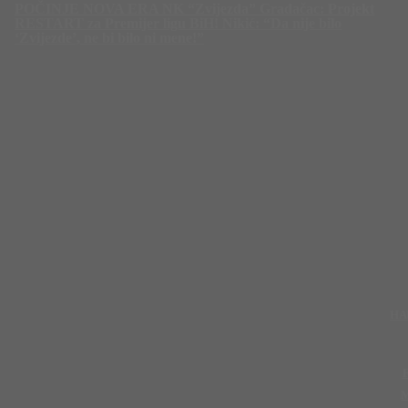
POČINJE NOVA ERA NK “Zvijezda” Gradačac: Projekt
RESTART za Premijer ligu BiH! Nikić: “Da nije bilo
‘Zvijezde’, ne bi bilo ni mene!”
HA