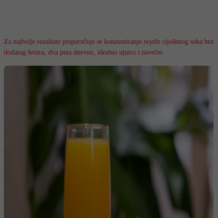
Za najbolje rezultate preporučuje se konzumiranje svježe cijeđenog soka bez
dodatog šećera, dva puta dnevno, idealno ujutro i navečer.