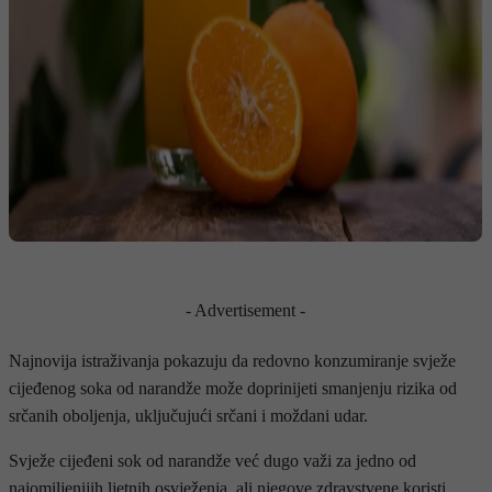
- Advertisement -
Najnovija istraživanja pokazuju da redovno konzumiranje svježe
cijeđenog soka od narandže može doprinijeti smanjenju rizika od
srčanih oboljenja, uključujući srčani i moždani udar.
Svježe cijeđeni sok od narandže već dugo važi za jedno od
najomiljenijih ljetnih osvježenja, ali njegove zdravstvene koristi