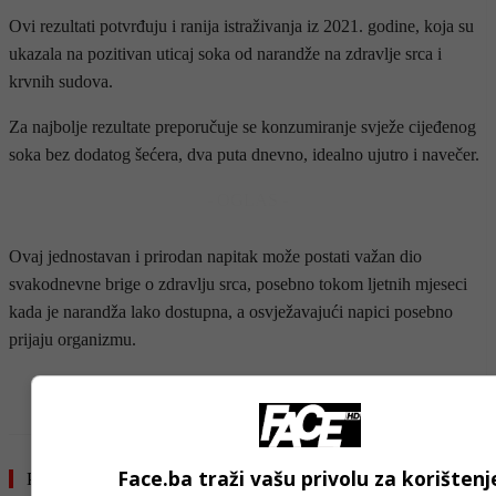
Ovi rezultati potvrđuju i ranija istraživanja iz 2021. godine, koja su
ukazala na pozitivan uticaj soka od narandže na zdravlje srca i
krvnih sudova.
Za najbolje rezultate preporučuje se konzumiranje svježe cijeđenog
soka bez dodatog šećera, dva puta dnevno, idealno ujutro i navečer.
- OGLAS -
Ovaj jednostavan i prirodan napitak može postati važan dio
svakodnevne brige o zdravlju srca, posebno tokom ljetnih mjeseci
kada je narandža lako dostupna, a osvježavajući napici posebno
prijaju organizmu.
- OGLAS -
Face.ba traži vašu privolu za korištenj
Pročitajte još