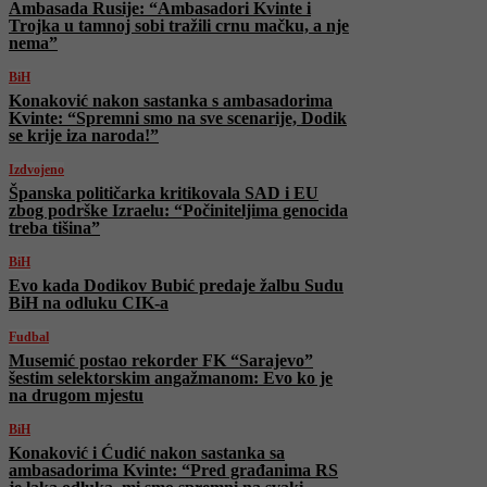
Ambasada Rusije: “Ambasadori Kvinte i
Trojka u tamnoj sobi tražili crnu mačku, a nje
nema”
BiH
Konaković nakon sastanka s ambasadorima
Kvinte: “Spremni smo na sve scenarije, Dodik
se krije iza naroda!”
Izdvojeno
Španska političarka kritikovala SAD i EU
zbog podrške Izraelu: “Počiniteljima genocida
treba tišina”
BiH
Evo kada Dodikov Bubić predaje žalbu Sudu
BiH na odluku CIK-a
Fudbal
Musemić postao rekorder FK “Sarajevo”
šestim selektorskim angažmanom: Evo ko je
na drugom mjestu
BiH
Konaković i Ćudić nakon sastanka sa
ambasadorima Kvinte: “Pred građanima RS