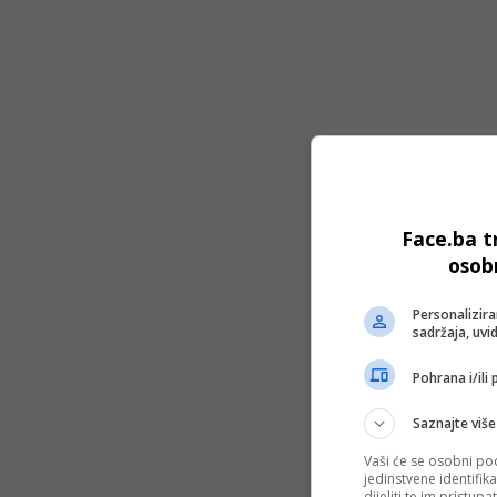
Face.ba t
osob
Personalizira
sadržaja, uvid
Pohrana i/ili
Saznajte više
Vaši će se osobni pod
jedinstvene identifik
dijeliti te im pristup