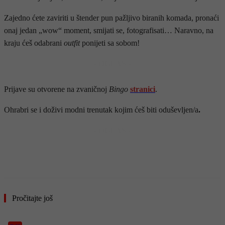
Zajedno ćete zaviriti u štender pun pažljivo biranih komada, pronaći
onaj jedan „wow“ moment, smijati se, fotografisati… Naravno, na
kraju ćeš odabrani
outfit
ponijeti sa sobom!
- OGLAS -
Prijave su otvorene na zvaničnoj
Bingo
stranici
.
Ohrabri se i doživi modni trenutak kojim ćeš biti oduševljen/a
.
- OGLAS -
Pročitajte još