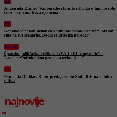
BiH
Ambasada Rusije: “Ambasadori Kvinte i Trojka u tamnoj sobi
tražili crnu mačku, a nje nema”
BiH
Konaković nakon sastanka s ambasadorima Kvinte: “Spremni
smo na sve scenarije, Dodik se krije iza naroda!”
Izdvojeno
Španska političarka kritikovala SAD i EU zbog podrške
Izraelu: “Počiniteljima genocida treba tišina”
BiH
Evo kada Dodikov Bubić predaje žalbu Sudu BiH na odluku
CIK-a
najnovije
BiH