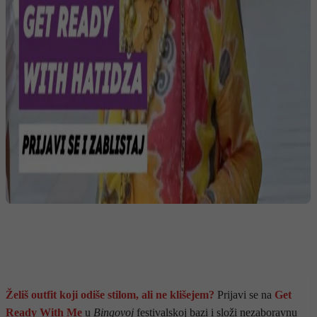
Želiš outfit koji odiše stilom, ali ne klišejem?
Prijavi se na
Get
Ready With Me
u
Bingovoj
festivalskoj bazi i složi nezaboravnu