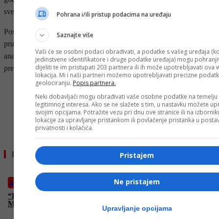
svemira, budući da orbitalna zagušenost postaje sve veći problem.
Pohrana i/ili pristup podacima na uređaju
Posljednji spust svemirske letjelice mogao bi biti vidljiv kao svijetla
Saznajte više
pruga tokom prolazaka prije zore na sjevernoj hemisferi, što
Vaši će se osobni podaci obrađivati, a podatke s vašeg uređaja (ko
analitičari opisuju kao prikladan oproštaj od jednog od posljednjih
jedinstvene identifikatore i druge podatke uređaja) mogu pohranjiv
dijeliti te im pristupati 203 partnera ili ih može upotrebljavati ova
preostalih svjedoka sovjetskog planetarnog programa.
lokacija. Mi i naši partneri možemo upotrebljavati precizne podat
geolociranju.
Popis partnera.
- OGLAS -
Neki dobavljači mogu obrađivati vaše osobne podatke na temelju
legitimnog interesa. Ako se ne slažete s tim, u nastavku možete upr
svojim opcijama. Potražite vezu pri dnu ove stranice ili na izborni
lokacije za upravljanje pristankom ili povlačenje pristanka u post
privatnosti i kolačića.
Pročitajte još
Pristajem
Ne pristajem
Izdvojeno
“Hype” TV osvaja regionalno tržište, uskoro i u Hrvatskoj!
Mirković: “Bit će kvalitetan i autentičan program”
Upravljanje opcijama