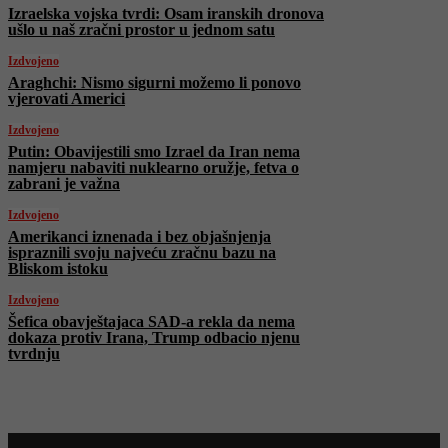
Izraelska vojska tvrdi: Osam iranskih dronova
ušlo u naš zračni prostor u jednom satu
Izdvojeno
Araghchi: Nismo sigurni možemo li ponovo
vjerovati Americi
Izdvojeno
Putin: Obavijestili smo Izrael da Iran nema
namjeru nabaviti nuklearno oružje, fetva o
zabrani je važna
Izdvojeno
Amerikanci iznenada i bez objašnjenja
ispraznili svoju najveću zračnu bazu na
Bliskom istoku
Izdvojeno
Šefica obavještajaca SAD-a rekla da nema
dokaza protiv Irana, Trump odbacio njenu
tvrdnju