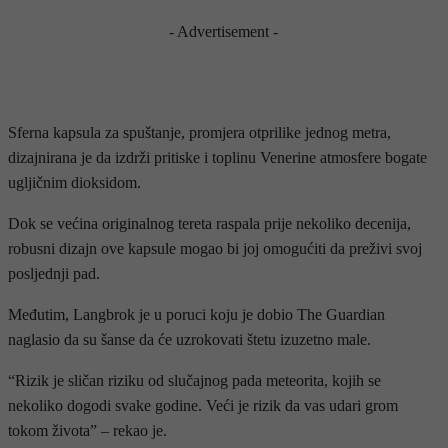
- Advertisement -
Sferna kapsula za spuštanje, promjera otprilike jednog metra,
dizajnirana je da izdrži pritiske i toplinu Venerine atmosfere bogate
ugljičnim dioksidom.
Dok se većina originalnog tereta raspala prije nekoliko decenija,
robusni dizajn ove kapsule mogao bi joj omogućiti da preživi svoj
posljednji pad.
Međutim, Langbrok je u poruci koju je dobio The Guardian
naglasio da su šanse da će uzrokovati štetu izuzetno male.
“Rizik je sličan riziku od slučajnog pada meteorita, kojih se
nekoliko dogodi svake godine. Veći je rizik da vas udari grom
tokom života” – rekao je.