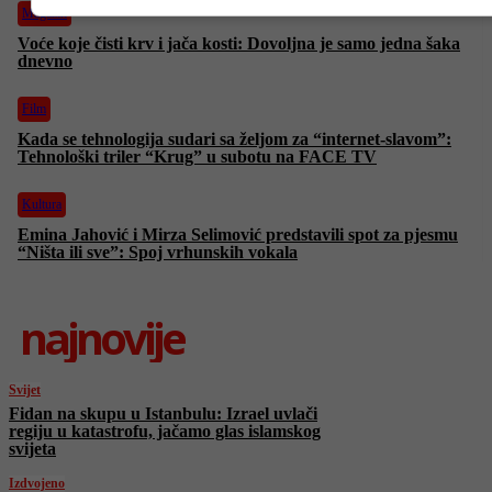
Magazin
Voće koje čisti krv i jača kosti: Dovoljna je samo jedna šaka
dnevno
Film
Kada se tehnologija sudari sa željom za “internet-slavom”:
Tehnološki triler “Krug” u subotu na FACE TV
Kultura
Emina Jahović i Mirza Selimović predstavili spot za pjesmu
“Ništa ili sve”: Spoj vrhunskih vokala
najnovije
Svijet
Fidan na skupu u Istanbulu: Izrael uvlači
regiju u katastrofu, jačamo glas islamskog
svijeta
Izdvojeno