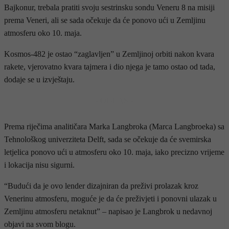
Bajkonur, trebala pratiti svoju sestrinsku sondu Veneru 8 na misiji
prema Veneri, ali se sada očekuje da će ponovo ući u Zemljinu
atmosferu oko 10. maja.
Kosmos-482 je ostao “zaglavljen” u Zemljinoj orbiti nakon kvara
rakete, vjerovatno kvara tajmera i dio njega je tamo ostao od tada,
dodaje se u izvještaju.
- OGLAS -
Prema riječima analitičara Marka Langbroka (Marca Langbroeka) sa
Tehnološkog univerziteta Delft, sada se očekuje da će svemirska
letjelica ponovo ući u atmosferu oko 10. maja, iako precizno vrijeme
i lokacija nisu sigurni.
“Budući da je ovo lender dizajniran da preživi prolazak kroz
Venerinu atmosferu, moguće je da će preživjeti i ponovni ulazak u
Zemljinu atmosferu netaknut” – napisao je Langbrok u nedavnoj
objavi na svom blogu.