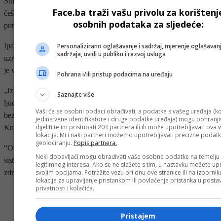
Studija je također pokazala da ljudi s ubrzanim starenjem osam puta
Face.ba traži vašu privolu za korištenj
češće imaju problema s obavljanjem svakodnevnih aktivnosti i četiri
osobnih podataka za sljedeće:
puta češće doživljavaju kognitivni pad.
Ipak, naučnici napominju da su ove povezanosti asocijativne, a ne
Personalizirano oglašavanje i sadržaj, mjerenje oglašavanj
sadržaja, uvidi u publiku i razvoj usluga
uzročno-posljedične. Bez obzira na to, rezultati naglašavaju koliko
je važno ulagati u zdravstvenu jednakost na globalnoj razini.
Pohrana i/ili pristup podacima na uređaju
„Iznenađujuće, negativni faktori imali su jači utjecaj od zaštitnih, a
Saznajte više
ljudi iz siromašnijih zemalja pokazivali su znatno ubrzanije starenje,
Vaši će se osobni podaci obrađivati, a podatke s vašeg uređaja (ko
bez obzira na vlastiti društveni status“, zaključuje Scheibye-
jedinstvene identifikatore i druge podatke uređaja) mogu pohranjiv
dijeliti te im pristupati 203 partnera ili ih može upotrebljavati ova
Knudsen.
lokacija. Mi i naši partneri možemo upotrebljavati precizne podat
geolociranju.
Popis partnera.
“Ovo je još jedan snažan argument za ulaganje u univerzalne
Neki dobavljači mogu obrađivati vaše osobne podatke na temelju
sisteme poput obrazovanja i zdravstvene zaštite – kao ključ za
legitimnog interesa. Ako se ne slažete s tim, u nastavku možete upr
zdravije stanovništvo”.
svojim opcijama. Potražite vezu pri dnu ove stranice ili na izborni
lokacije za upravljanje pristankom ili povlačenje pristanka u post
privatnosti i kolačića.
- OGLAS -
Pristajem