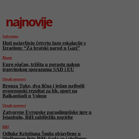
najnovije
Izdvojeno
Huti najavljuju četvrtu fazu eskalacije s
Izraelom: “Za bratski narod u Gazi”
Biznis
Euro ojačao, tržišta u porastu nakon
trgovinskog sporazuma SAD i EU
Ostali sportovi
Bronza Tuke, dva lična i jedan najbolji
ovosezonski rezultat za bh. sport na
Balkanijadi u Volosu
Ostali sportovi
Zatvorene Evropske paraolimpijske igre u
Istanbulu, BiH zabilježila uspjehe
BiH
Odluke Kristijana Šmita objavljene u
Službenom listu BiH: Sada su i službeno