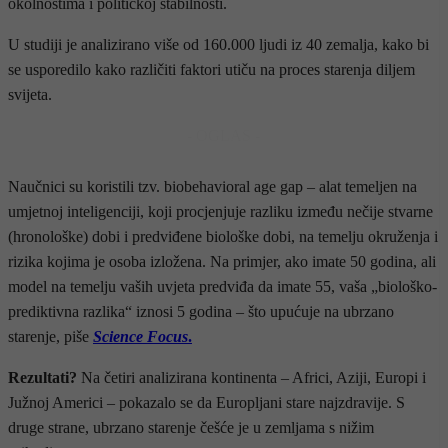
okolnostima i političkoj stabilnosti.
U studiji je analizirano više od 160.000 ljudi iz 40 zemalja, kako bi
se usporedilo kako različiti faktori utiču na proces starenja diljem
svijeta.
- OGLAS -
Naučnici su koristili tzv. biobehavioral age gap – alat temeljen na
umjetnoj inteligenciji, koji procjenjuje razliku između nečije stvarne
(hronološke) dobi i predviđene biološke dobi, na temelju okruženja i
rizika kojima je osoba izložena. Na primjer, ako imate 50 godina, ali
model na temelju vaših uvjeta predviđa da imate 55, vaša „biološko-
prediktivna razlika“ iznosi 5 godina – što upućuje na ubrzano
starenje, piše
Science Focus
.
Rezultati?
Na četiri analizirana kontinenta – Africi, Aziji, Europi i
Južnoj Americi – pokazalo se da Europljani stare najzdravije. S
druge strane, ubrzano starenje češće je u zemljama s nižim