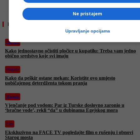
Ne pristajem
Pročitajte još
Upravljanje opcijama
Magazin
Kako jednostavno očistiti pločice u kupatilu: Treba vam jedno
obično sredstvo koje svi imaju
Magazin
Kako da peškir ostane mekan: Koristite ovo umjesto
uobičajenog deterdženta tokom pranja
Magazin
Vjenčanje pod vodom: Par iz Turske doslovno zaronio u
‘bračne vode’, rekli “da” u dubinama Egejskog mora
Film
Ekskluzivno na FACE TV pogledajte film o rušenju i obnovi
Starog mosta