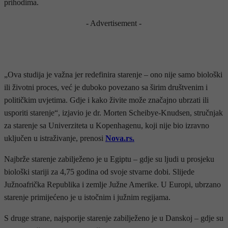
prihodima.
- Advertisement -
„Ova studija je važna jer redefinira starenje – ono nije samo biološki
ili životni proces, već je duboko povezano sa širim društvenim i
političkim uvjetima. Gdje i kako živite može značajno ubrzati ili
usporiti starenje“, izjavio je dr. Morten Scheibye-Knudsen, stručnjak
za starenje sa Univerziteta u Kopenhagenu, koji nije bio izravno
uključen u istraživanje, prenosi
Nova.rs.
Najbrže starenje zabilježeno je u Egiptu – gdje su ljudi u prosjeku
biološki stariji za 4,75 godina od svoje stvarne dobi. Slijede
Južnoafrička Republika i zemlje Južne Amerike. U Europi, ubrzano
starenje primijećeno je u istočnim i južnim regijama.
S druge strane, najsporije starenje zabilježeno je u Danskoj – gdje su