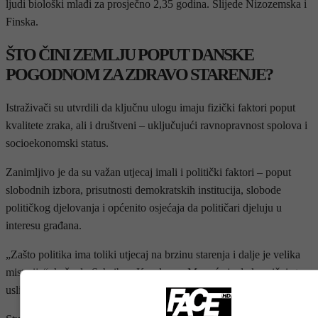
ljudi biološki mlađi za prosječno 2,35 godina. Slijede Nizozemska i
Finska.
ŠTO ČINI ZEMLJU POPUT DANSKE
POGODNOM ZA ZDRAVO STARENJE?
Istraživači su utvrdili da ključnu ulogu imaju fizički faktori poput
kvalitete zraka, ali i društveni – uključujući ravnopravnost spolova i
socioekonomski status.
Zanimljivo je da su važan utjecaj imali i politički faktori – poput
slobodnih izbora, prisutnosti demokratskih institucija, slobode
političkog djelovanja i općenito osjećaja da političari djeluju u
interesu građana.
„Zašto politika ima toliki utjecaj na brzinu starenja i dalje je velika
misterija“, kaže dr. Scheibye-Knudsen. „Moguće je da kronični stres
uslijed nesigurnosti i nejednakosti u zdravstvu igra ključnu ulogu.“