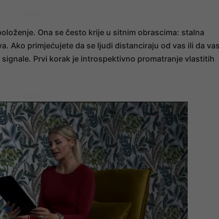
- OGLAS -
položenje. Ona se često krije u sitnim obrascima: stalna
va. Ako primjećujete da se ljudi distanciraju od vas ili da va
ignale. Prvi korak je introspektivno promatranje vlastitih
- OGLAS -