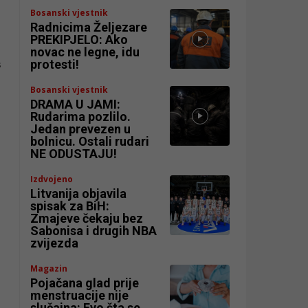
Bosanski vjestnik
Radnicima Željezare
PREKIPJELO: Ako
novac ne legne, idu
s
protesti!
Bosanski vjestnik
DRAMA U JAMI:
Rudarima pozlilo.
Jedan prevezen u
bolnicu. Ostali rudari
NE ODUSTAJU!
Izdvojeno
Litvanija objavila
spisak za BiH:
Zmajeve čekaju bez
Sabonisa i drugih NBA
zvijezda
Magazin
Pojačana glad prije
menstruacije nije
slučajna: Evo šta se