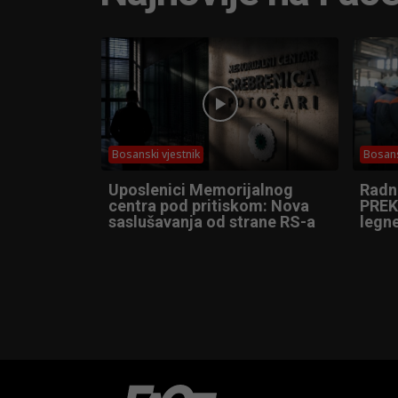
Bosanski vjestnik
Bosans
Uposlenici Memorijalnog
Radn
centra pod pritiskom: Nova
PREK
saslušavanja od strane RS-a
legne