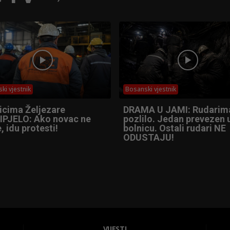
ki vjestnik
Bosanski vjestnik
icima Željezare
DRAMA U JAMI: Rudarim
IPJELO: Ako novac ne
pozlilo. Jedan prevezen 
, idu protesti!
bolnicu. Ostali rudari NE
ODUSTAJU!
VIJESTI