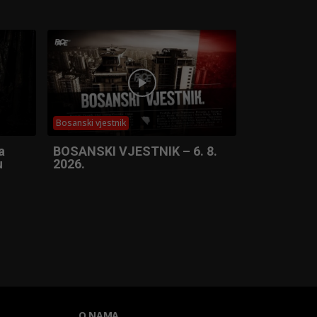
Bosanski vjestnik
a
BOSANSKI VJESTNIK – 6. 8.
u
2026.
O NAMA