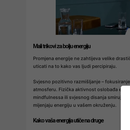
Mali trikovi za bolju energiju
Promjena energije ne zahtijeva velike dras
uticati na to kako vas ljudi percipiraju.
Svjesno pozitivno razmišljanje – fokusiranj
atmosferu. Fizička aktivnost oslobađa endo
mindfulnessa ili svjesnog disanja smiruje n
mijenjaju energiju u vašem okruženju.
Kako vaša energija utiče na druge