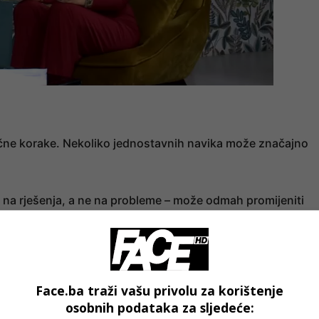
tične korake. Nekoliko jednostavnih navika može značajno
e na rješenja, a ne na probleme – može odmah promijeniti
rfine koji podižu raspoloženje, dok nekoliko minuta
apetost. Male geste zahvalnosti i iskreni komplimenti takođ
Face.ba traži vašu privolu za korištenje
osobnih podataka za sljedeće: