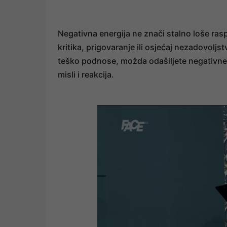
Negativna energija ne znači stalno loše ras
kritika, prigovaranje ili osjećaj nezadovoljst
teško podnose, možda odašiljete negativne s
misli i reakcija.