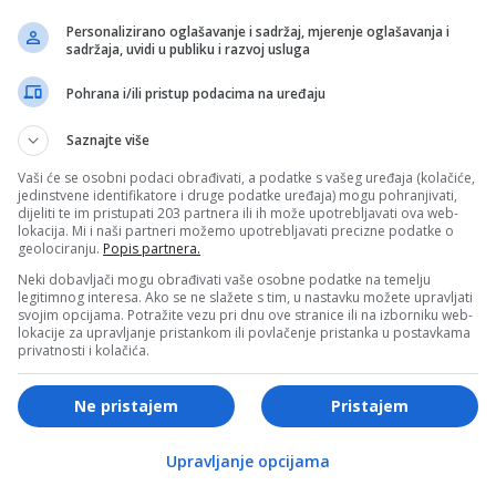
glasa, govor tijela, izraze lica i način na koji komuniciramo.
Personalizirano oglašavanje i sadržaj, mjerenje oglašavanja i
radnju i povjerenje, dok negativna energija može odbiti ljude,
sadržaja, uvidi u publiku i razvoj usluga
ski odnosi snažno zavise od vibracije koju odašiljemo
Pohrana i/ili pristup podacima na uređaju
Saznajte više
Vaši će se osobni podaci obrađivati, a podatke s vašeg uređaja (kolačiće,
jedinstvene identifikatore i druge podatke uređaja) mogu pohranjivati,
održavaju, postavite granice prema ljudima koji „crpe“ va
dijeliti te im pristupati 203 partnera ili ih može upotrebljavati ova web-
lokacija. Mi i naši partneri možemo upotrebljavati precizne podatke o
uale koji vas pune: šetnju u prirodi, kreativne hobije ili
geolociranju.
Popis partnera.
i iskrene empatije čini da se ljudi prirodno osjećaju ugodno
Neki dobavljači mogu obrađivati vaše osobne podatke na temelju
legitimnog interesa. Ako se ne slažete s tim, u nastavku možete upravljati
svojim opcijama. Potražite vezu pri dnu ove stranice ili na izborniku web-
lokacije za upravljanje pristankom ili povlačenje pristanka u postavkama
privatnosti i kolačića.
- OGLAS -
je svjesno njegujete i mijenjate negativne obrasce, ne samo
Ne pristajem
Pristajem
itetu odnosa s ljudima. Mala introspektivna promjena može
na energija privlači još više pozitivnog.
Upravljanje opcijama