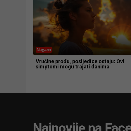
Magazin
Vrućine prođu, posljedice ostaju: Ovi
simptomi mogu trajati danima
Najnovije na Fac