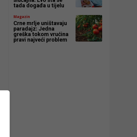
tada događa u tijelu
Magazin
Crne mrlje uništavaju
paradajz: Jedna
greška tokom vrućina
pravi najveći problem
er