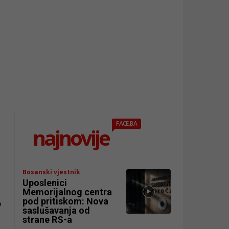
FACE.BA
najnovije
Bosanski vjestnik
Uposlenici
Memorijalnog centra
pod pritiskom: Nova
o
saslušavanja od
strane RS-a