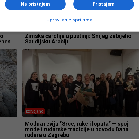
Ne pristajem
Pristajem
Upravljanje opcijama
Izdvojeno
lo
Zimska čarolija u pustinji: Snijeg zabijelio
reben
Saudijsku Arabiju
Izdvojeno
Modna revija “Srce, ruke i lopata” — spoj
mode i rudarske tradicije u povodu Dana
rudara u Zagrebu