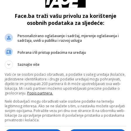
Face.ba traži vašu privolu za korištenje
osobnih podataka za sljedeće:
Personalizirano oglašavanje i sadržaj, mjerenje oglašavanja i
sadržaja, uvidi u publiku i razvoj usluga
o su za nju rekli pobijedila je zimu, mraz, godine i pravila!
Pohrana i/ili pristup podacima na uređaju
- OGLAS -
Saznajte više
Vaši će se osobni podaci obrađivati, a podatke s vašeg uređaja (kolačiće,
jedinstvene identifikatore i druge podatke uređaja) mogu pohranjivati,
dijeliti te im pristupati 203 partnera ili ih može upotrebljavati ova web-
lokacija. Mi i naši partneri možemo upotrebljavati precizne podatke o
geolociranju.
Popis partnera.
Neki dobavljači mogu obrađivati vaše osobne podatke na temelju
legitimnog interesa. Ako se ne slažete s tim, u nastavku možete upravljati
svojim opcijama. Potražite vezu pri dnu ove stranice ili na izborniku web-
lokacije za upravljanje pristankom ili povlačenje pristanka u postavkama
privatnosti i kolačića.