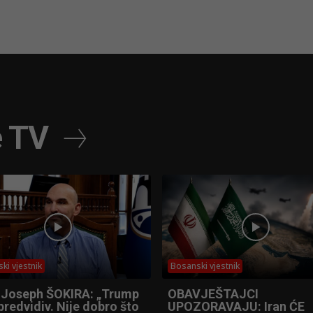
e TV
ki vjestnik
Bosanski vjestnik
 Joseph ŠOKIRA: „Trump
OBAVJEŠTAJCI
predvidiv. Nije dobro što
UPOZORAVAJU: Iran ĆE