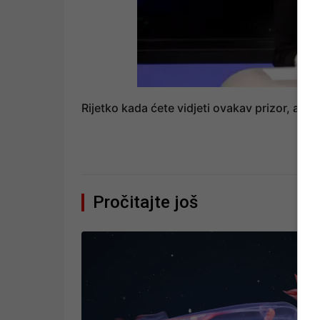
Rijetko kada ćete vidjeti ovakav prizor, a kak
Pročitajte još