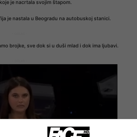
e koje je nacrtala svojim štapom.
ja je nastala u Beogradu na autobuskoj stanici.
- OGLAS -
mo brojke, sve dok si u duši mlad i dok ima ljubavi.
- OGLAS -