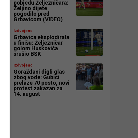
pobjedu Željezničara:
Željino dijete
pogodilo pred
Grbavicom (VIDEO)
Izdvojeno
Grbavica eksplodirala
u finišu: Željezničar
golom Huskovića
srušio BSK
Izdvojeno
Goraždani digli glas
zbog vode: Gubici
prelaze 70 posto, novi
protest zakazan za
14. august