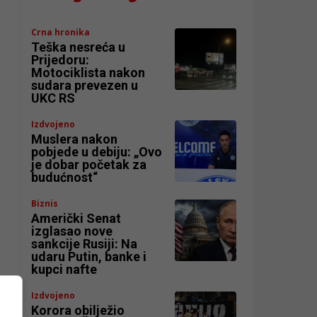
Crna hronika
Teška nesreća u
Prijedoru:
Motociklista nakon
sudara prevezen u
UKC RS
Izdvojeno
Muslera nakon
pobjede u debiju: „Ovo
je dobar početak za
budućnost“
Biznis
Američki Senat
izglasao nove
sankcije Rusiji: Na
udaru Putin, banke i
kupci nafte
Izdvojeno
Korora obilježio