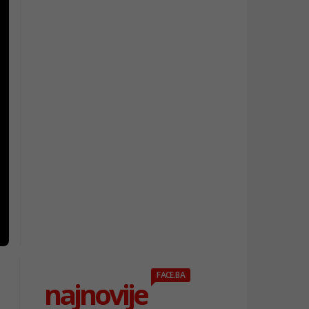
FACE.BA
najnovije