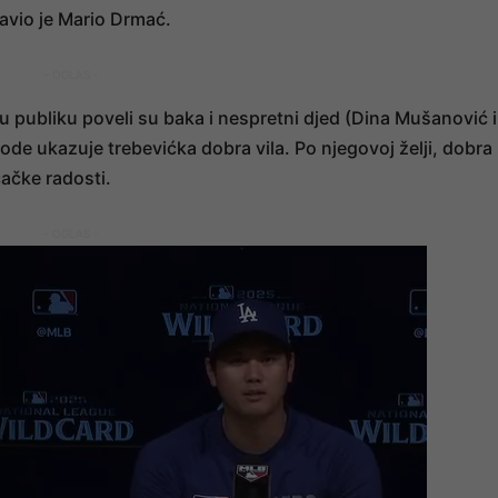
avio je Mario Drmać.
- OGLAS -
publiku poveli su baka i nespretni djed (Dina Mušanović i
de ukazuje trebevićka dobra vila. Po njegovoj želji, dobra
čačke radosti.
- OGLAS -