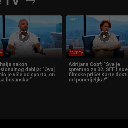
e TV
TV
FACE TV
Shalja nakon
Adrijana Copf: “Sve je
sionalnog debija: “Ovaj
spremno za 32. SFF i nov
io je više od sporta, on
filmske priče! Karte dos
ša bosanska!”
od ponedjeljka!”