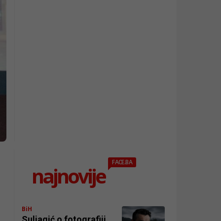
FACE.BA
najnovije
BiH
Suljagić o fotografiji