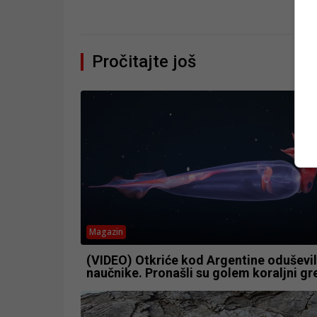
Pročitajte još
Magazin
(VIDEO) Otkriće kod Argentine oduševi
naučnike. Pronašli su golem koraljni g