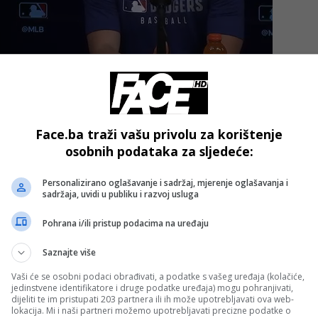
oliko lijepoga koje nas okružuje i u čemu možemo uživati
Face.ba traži vašu privolu za korištenje
ete, naprotiv, družeći se jedni s drugima – kaže Drmać koji u
osobnih podataka za sljedeće:
iju, scenografiju, kostime i masku.
Personalizirano oglašavanje i sadržaj, mjerenje oglašavanja i
 „Medija-Art‟, Udruženja dramskih glumaca „Mundo Mondo
sadržaja, uvidi u publiku i razvoj usluga
o‟, uz finansijsku podršku Turističke zajednice Kantona
Pohrana i/ili pristup podacima na uređaju
o partner, tu je i marketing agencija „Republic‟ iz Sarajev
Saznajte više
Vaši će se osobni podaci obrađivati, a podatke s vašeg uređaja (kolačiće,
a večeras u 18 i nedjelju u 12 sati.
jedinstvene identifikatore i druge podatke uređaja) mogu pohranjivati,
dijeliti te im pristupati 203 partnera ili ih može upotrebljavati ova web-
lokacija. Mi i naši partneri možemo upotrebljavati precizne podatke o