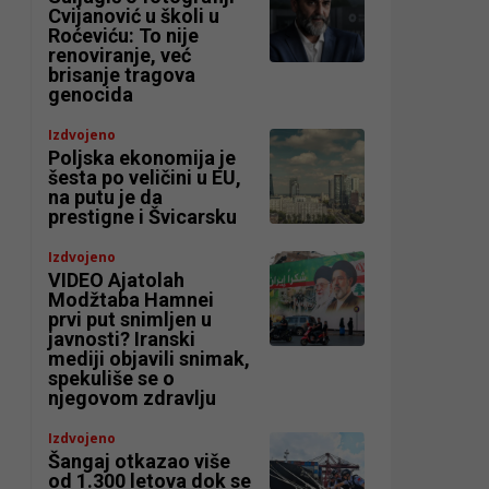
Cvijanović u školi u
Roćeviću: To nije
renoviranje, već
brisanje tragova
genocida
Izdvojeno
Poljska ekonomija je
šesta po veličini u EU,
na putu je da
prestigne i Švicarsku
Izdvojeno
VIDEO Ajatolah
Modžtaba Hamnei
prvi put snimljen u
javnosti? Iranski
mediji objavili snimak,
spekuliše se o
njegovom zdravlju
Izdvojeno
Šangaj otkazao više
od 1.300 letova dok se