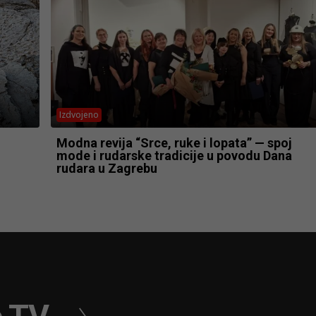
Izdvojeno
Modna revija “Srce, ruke i lopata” — spoj
mode i rudarske tradicije u povodu Dana
rudara u Zagrebu