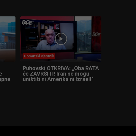
Bosanski vjestnik
Puhovski OTKRIVA: „Oba RATA
e
će ZAVRŠITI! Iran ne mogu
tupne
uništiti ni Amerika ni Izrael!“