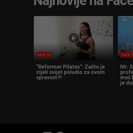
Najnovije na Fac
FACE TV
FACE 
“Reformer Pilates”: Zašto je
Mr. 
cijeli svijet poludio za ovom
profe
spravom?!
meč b
je du