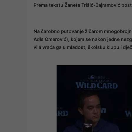
Prema tekstu Žanete Trišić-Bajramović post
Na čarobno putovanje žičarom mnogobrojnu 
Adis Omerović), kojem se nakon jedne nezgo
vila vraća ga u mladost, školsku klupu i dje