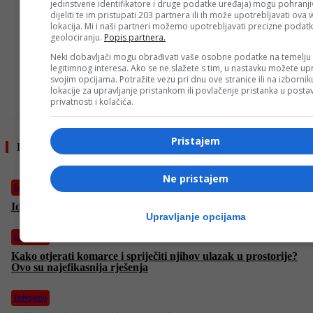
jedinstvene identifikatore i druge podatke uređaja) mogu pohranjiv
dijeliti te im pristupati 203 partnera ili ih može upotrebljavati ova
lokacija. Mi i naši partneri možemo upotrebljavati precizne podat
geolociranju.
Popis partnera.
- OGLAS -
Neki dobavljači mogu obrađivati vaše osobne podatke na temelju
legitimnog interesa. Ako se ne slažete s tim, u nastavku možete upr
svojim opcijama. Potražite vezu pri dnu ove stranice ili na izborni
lokacije za upravljanje pristankom ili povlačenje pristanka u post
privatnosti i kolačića.
Pristajem
Pročitajte još
Ne pristajem
Izdvojeno
Ideja za ručak – musaka! Idealna i za porodična okupljanja
Upravljanje opcijama
Izdvojeno
Kako otjerati komarce i spriječiti njihov ulazak u prostorije?
Ovo su najefikasnija rješenja
Izdvojeno