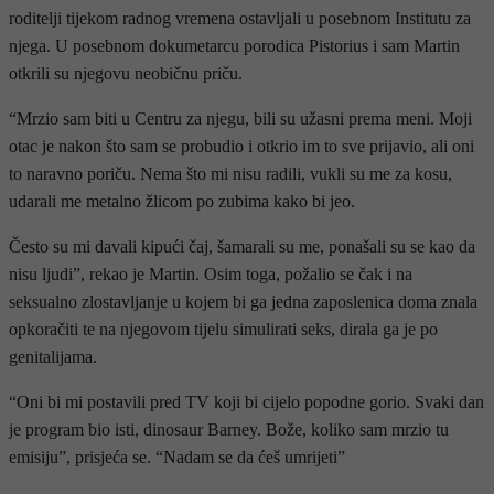
roditelji tijekom radnog vremena ostavljali u posebnom Institutu za
njega. U posebnom dokumetarcu porodica Pistorius i sam Martin
otkrili su njegovu neobičnu priču.
“Mrzio sam biti u Centru za njegu, bili su užasni prema meni. Moji
otac je nakon što sam se probudio i otkrio im to sve prijavio, ali oni
to naravno poriču. Nema što mi nisu radili, vukli su me za kosu,
udarali me metalno žlicom po zubima kako bi jeo.
Često su mi davali kipući čaj, šamarali su me, ponašali su se kao da
nisu ljudi”, rekao je Martin. Osim toga, požalio se čak i na
seksualno zlostavljanje u kojem bi ga jedna zaposlenica doma znala
opkoračiti te na njegovom tijelu simulirati seks, dirala ga je po
genitalijama.
“Oni bi mi postavili pred TV koji bi cijelo popodne gorio. Svaki dan
je program bio isti, dinosaur Barney. Bože, koliko sam mrzio tu
emisiju”, prisjeća se. “Nadam se da ćeš umrijeti”