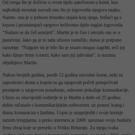
Od svega što je doživio u svom tijelu zatočenom u komi, kao
najbolniji trenutak navodi ono što je izgovorila njegova majka.
Naime, ona je u jednom trenutku stajala kraj njega, brišući ga s
krpom i promatrajući njegovo beživotno tijelo naglas izgovorila
“Nadam se da ćeš umrijeti”. Martin je to čuo i urezalo mu se u
pamćenje. Iako ga je to tada užasno rastužilo, danas je potpuno
razumije. “Najgore mi je bilo što je nisam mogao zagrliti, reći joj
kako lijepo brine o meni, kako sam joj zahvalan”, u suzama
objašnjava Martin.
Nakon brojnih godina, punih 12 godina navodne kome, neki su
zaposlenici doma u kojem su ga njegovali počeli primjećivati
promjene u njegovom ponašanju, odnosno pokušaje komunikacije.
Ubrzo su obavijestili roditelje te je Martin u dobi od 25 godina
dobio računalo s komunikacijskim softwerom, uz pomoć kojeg i
danas komunicira s ljudima. Uspio je unaprijediti i svoje kretnje
raznim terapijama, a preko interneta je 2008. upoznao svoju buduću
ženu zbog koje se preselio u Veliku Britaniju. Za njega svaka