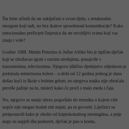
Šta biste učinili da ste zaključani u svom tijelu, s netaknutim
mozgom koji radi, no bez ikakve sposobnosti komunikacije? Kako
emocionalno preživjeti činjenicu da ste nevidljivi svima koji vas
znaju i vole?
Godine 1988. Martin Pistorius iz Južne Afrike bio je tipičan dječak
koji se obožavao igrati s raznim uređajima, ponajviše s
tranzistorima, televizorima. Njegovo idilično djetinjstvo odjednom je
prekinula misteriozna bolest – u dobi od 12 godina jednog je dana
došao kući iz škole s bolnim grlom, no njegova majka nije obraćala
previše pažnje na to, misleći kako će proći s malo meda i čaja.
No, njegovo se stanje ubrzo pogoršalo do trenutka u kojem više
uopće nije mogao hodati niti stajati, pa ni govoriti. Liječnici su
pretpostavili kako je obolio od kriptokokalnog meningitisa, a prije
nego su uspjeli išta poduzeti, dječak je pao u komu.