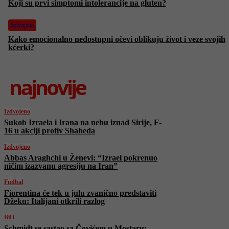
Koji su prvi simptomi intolerancije na gluten?
Izdvojeno
Kako emocionalno nedostupni očevi oblikuju život i veze svojih
kćerki?
najnovije
Izdvojeno
Sukob Izraela i Irana na nebu iznad Sirije, F-
16 u akciji protiv Shaheda
Izdvojeno
Abbas Araghchi u Ženevi: “Izrael pokrenuo
ničim izazvanu agresiju na Iran”
Fudbal
Fiorentina će tek u julu zvanično predstaviti
Džeku: Italijani otkrili razlog
BiH
Schmidt se sastao sa Čovićem u Mostaru: