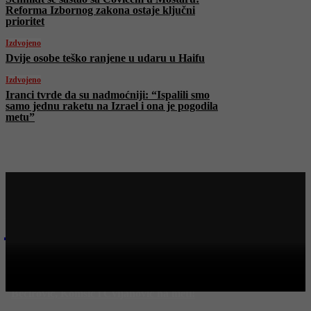
Reforma Izbornog zakona ostaje ključni
prioritet
Izdvojeno
Dvije osobe teško ranjene u udaru u Haifu
Izdvojeno
Iranci tvrde da su nadmoćniji: “Ispalili smo
samo jednu raketu na Izrael i ona je pogodila
metu”
Najnovije na Face TV
Bosanski vjestnik
Ko je “hapio” 113 miliona KM?! Kajganić najavio hapšenja:
Bećirović, Komšić i Cvijanović na meti!