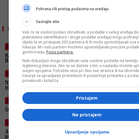
TAG #
MAGAZIN
ZELENI CAJ
Pohrana i/ili pristup podacima na uređaju
Saznajte više
Pročitajte još
Vaši će se osobni podaci obrađivati, a podatke s vašeg uređaja (ko
jedinstvene identifikatore i druge podatke uređaja) mogu pohranjiv
dijeliti te im pristupati 203 partnera ili ih može upotrebljavati ova
Magazin
lokacija. Mi i naši partneri možemo upotrebljavati precizne podat
geolociranju.
Popis partnera.
Kina pokrenula prve studije za obuku nastavnika AI-a:
Rješenje za sve veći manjak kadra
Neki dobavljači mogu obrađivati vaše osobne podatke na temelju
legitimnog interesa. Ako se ne slažete s tim, u nastavku možete upr
svojim opcijama. Potražite vezu pri dnu ove stranice ili na izborni
Izdvojeno
lokacije za upravljanje pristankom ili povlačenje pristanka u post
privatnosti i kolačića.
Neum dočekao bronzane vaterpoliste: Uspjeh U16
reprezentacije BiH važan korak za budućnost ovog sporta
Pristajem
Magazin
Šta se desi kad 7 dana ne koristiš mobitel?
Ne pristajem
Fudbal
Amar Dedić potpisao za Benficu: Reprezentativac BiH
Upravljanje opcijama
predstavljen u Lisabonu