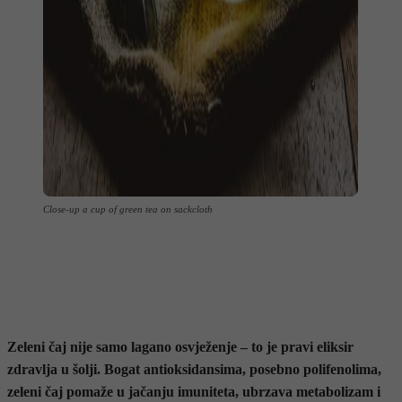
Close-up a cup of green tea on sackcloth
Zeleni čaj nije samo lagano osvježenje – to je pravi eliksir
zdravlja u šolji. Bogat antioksidansima, posebno polifenolima,
zeleni čaj pomaže u jačanju imuniteta, ubrzava metabolizam i