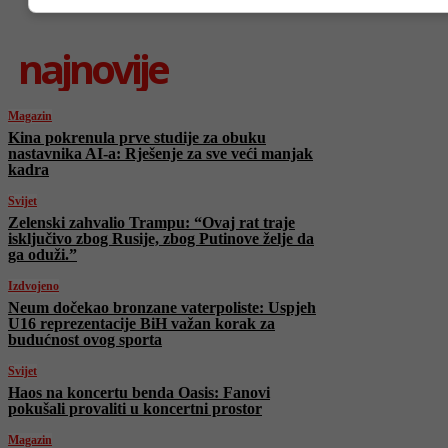
najnovije
Magazin
Kina pokrenula prve studije za obuku
nastavnika AI-a: Rješenje za sve veći manjak
kadra
Svijet
Zelenski zahvalio Trampu: “Ovaj rat traje
isključivo zbog Rusije, zbog Putinove želje da
ga oduži.”
Izdvojeno
Neum dočekao bronzane vaterpoliste: Uspjeh
U16 reprezentacije BiH važan korak za
budućnost ovog sporta
Svijet
Haos na koncertu benda Oasis: Fanovi
pokušali provaliti u koncertni prostor
Magazin