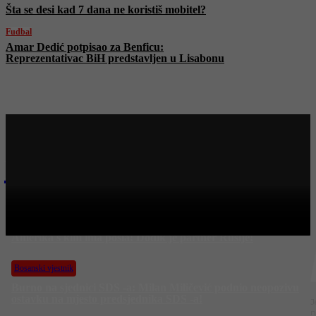
Šta se desi kad 7 dana ne koristiš mobitel?
Fudbal
Amar Dedić potpisao za Benficu:
Reprezentativac BiH predstavljen u Lisabonu
Najnovije na Face TV
Bosanski vjestnik
Sven Alkalaj oštro Dodikovom Rodu Blagojeviću: Zna
Amerika s kim ima posla! Dodik je partner Rusije!
Bosanski vjestnik
Burno na sjednici SDS -a: Milan Miličević podnio neopozivu
ostavku na mjesto predsjednika SDS -a!
J
n