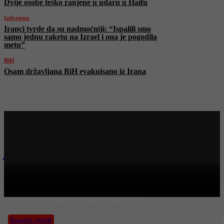
Dvije osobe teško ranjene u udaru u Haifu
Izdvojeno
Iranci tvrde da su nadmoćniji: “Ispalili smo
samo jednu raketu na Izrael i ona je pogodila
metu”
BiH
Osam državljana BiH evakuisano iz Irana
Najnovije na Face TV
Bosanski vjestnik
Ko je “hapio” 113 miliona KM?! Kajganić najavio hapšenja:
Bećirović, Komšić i Cvijanović na meti!
Bosanski vjestnik