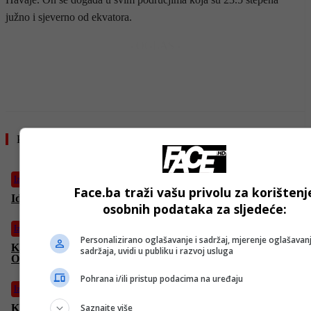
južno i sjeverno od ekvatora.
- OGLAS -
Pročitajte još
Izdvojeno
Face.ba traži vašu privolu za korištenj
Ideja za ručak – musaka! Idealna i za porodična okupljanja
osobnih podataka za sljedeće:
Izdvojeno
Personalizirano oglašavanje i sadržaj, mjerenje oglašavanj
Kako otjerati komarce i spriječiti njihov ulazak u prostorije?
sadržaja, uvidi u publiku i razvoj usluga
Ovo su najefikasnija rješenja
Pohrana i/ili pristup podacima na uređaju
Izdvojeno
Saznajte više
Koji su prvi simptomi intolerancije na gluten?