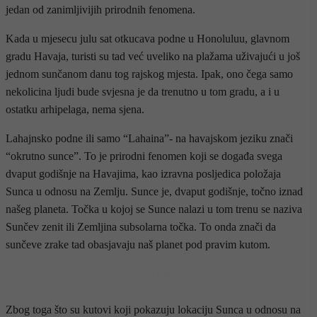
jedan od zanimljivijih prirodnih fenomena.
Kada u mjesecu julu sat otkucava podne u Honoluluu, glavnom
gradu Havaja, turisti su tad već uveliko na plažama uživajući u još
jednom sunčanom danu tog rajskog mjesta. Ipak, ono čega samo
nekolicina ljudi bude svjesna je da trenutno u tom gradu, a i u
ostatku arhipelaga, nema sjena.
Lahajnsko podne ili samo “Lahaina”- na havajskom jeziku znači
“okrutno sunce”. To je prirodni fenomen koji se događa svega
dvaput godišnje na Havajima, kao izravna posljedica položaja
Sunca u odnosu na Zemlju. Sunce je, dvaput godišnje, točno iznad
našeg planeta. Točka u kojoj se Sunce nalazi u tom trenu se naziva
Sunčev zenit ili Zemljina subsolarna točka. To onda znači da
sunčeve zrake tad obasjavaju naš planet pod pravim kutom.
- OGLAS -
Zbog toga što su kutovi koji pokazuju lokaciju Sunca u odnosu na