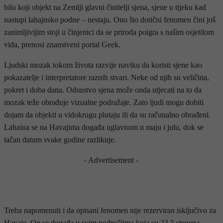
bilo koji objekt na Zemlji glavni činitelji sjena, sjene u tijeku kad
nastupi lahajnsko podne – nestaju. Ono što dotični fenomen čini još
zanimljivijim stoji u činjenici da se priroda poigra s našim osjetilom
vida, prenosi znanstveni portal Geek.
Ljudski mozak tokom života razvije naviku da koristi sjene kao
pokazatelje i interpretatore raznih stvari. Neke od njih su veličina,
pokret i doba dana. Odsustvo sjena može onda utjecati na to da
mozak teže obrađuje vizualne podražaje. Zato ljudi mogu dobiti
dojam da objekti u vidokrugu plutaju ili da su računalno obrađeni.
Lahaina se na Havajima događa uglavnom u maju i julu, dok se
tačan datum svake godine razlikuje.
- Advertisement -
Treba napomenuti i da opisani fenomen nije rezerviran isključivo za
Havaje. On se događa u svim područjima koja su 23.5 stepena