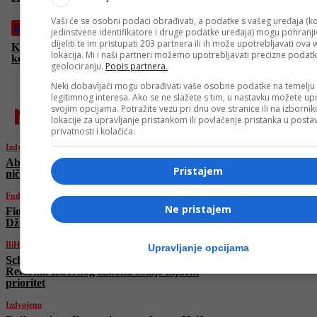
Vaši će se osobni podaci obrađivati, a podatke s vašeg uređaja (ko
Izdvojeno
jedinstvene identifikatore i druge podatke uređaja) mogu pohranjiv
dijeliti te im pristupati 203 partnera ili ih može upotrebljavati ova
Kako emocionalno nedostupni očevi oblikuju život i veze svojih
lokacija. Mi i naši partneri možemo upotrebljavati precizne podat
kćerki?
geolociranju.
Popis partnera.
Neki dobavljači mogu obrađivati vaše osobne podatke na temelju
legitimnog interesa. Ako se ne slažete s tim, u nastavku možete upr
najnovije
svojim opcijama. Potražite vezu pri dnu ove stranice ili na izborni
lokacije za upravljanje pristankom ili povlačenje pristanka u post
privatnosti i kolačića.
Izdvojeno
Abbas Araghchi u Ženevi: “Izrael pokrenuo
Pristajem
ničim izazvanu agresiju na Iran”
Fudbal
Ne pristajem
Fiorentina će tek u julu zvanično predstaviti
Džeku: Italijani otkrili razlog
BiH
Upravljanje opcijama
Schmidt se sastao sa Čovićem u Mostaru:
Reforma Izbornog zakona ostaje ključni
prioritet
Izdvojeno