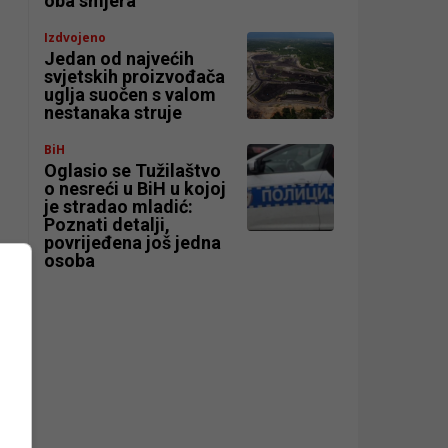
oba smjera
Izdvojeno
Jedan od najvećih
svjetskih proizvođača
uglja suočen s valom
nestanaka struje
BiH
Oglasio se Tužilaštvo
o nesreći u BiH u kojoj
je stradao mladić:
Poznati detalji,
povrijeđena još jedna
osoba