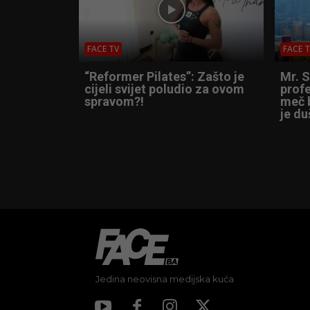
FACE TV
FACE 
“Reformer Pilates”: Zašto je
Mr. 
cijeli svijet poludio za ovom
profe
spravom?!
meč b
je du
Jedina neovisna medijska kuća