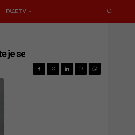
FACE TV
e je se