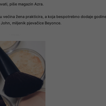
gavati, piše magazin Azra.
u većina žena prakticira, a koja bespotrebno dodaje godin
ir John, miljenik pjevačice Beyonce.
- OGLAS -