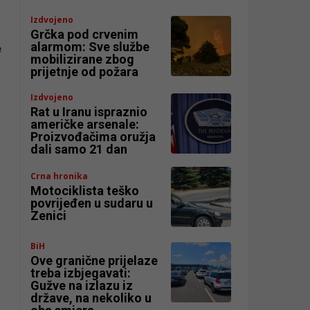
Izdvojeno
Grčka pod crvenim
alarmom: Sve službe
e
mobilizirane zbog
prijetnje od požara
Izdvojeno
Rat u Iranu ispraznio
američke arsenale:
Proizvođačima oružja
dali samo 21 dan
Crna hronika
Motociklista teško
povrijeđen u sudaru u
Zenici
BiH
Ove granične prijelaze
treba izbjegavati:
Gužve na izlazu iz
države, na nekoliko u