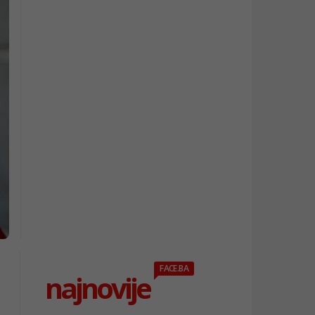
FACE.BA
najnovije