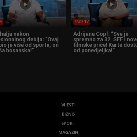
TV
FACE TV
Shalja nakon
Adrijana Copf: “Sve je
sionalnog debija: “Ovaj
spremno za 32. SFF i nov
io je više od sporta, on
filmske priče! Karte dos
ša bosanska!”
od ponedjeljka!”
VIJESTI
BIZNIS
SPORT
MAGAZIN