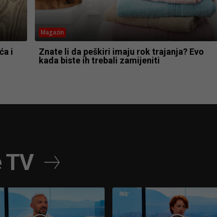
Magazin
ća i
Znate li da peškiri imaju rok trajanja? Evo
kada biste ih trebali zamijeniti
e TV