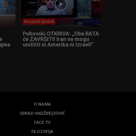
Bosanski vjestnik
Puhovski OTKRIVA: „Oba RATA
e
će ZAVRŠITI! Iran ne mogu
tupne
uništiti ni Amerika ni Izrael!“
O NAMA
SENAD HADŽIFEJZOVIĆ
FACE TV
FILOZOFIJA