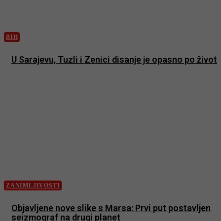
BIH
U Sarajevu, Tuzli i Zenici disanje je opasno po život
ZANIMLJIVOSTI
Objavljene nove slike s Marsa: Prvi put postavljen
seizmograf na drugi planet