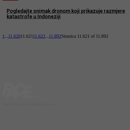
Pogledajte snimak dronom koji prikazuje razmjere
katastrofe u Indoneziji
1
...
11.620
11.621
11.622
...
11.892
Stranica 11.621 of 11.892
Jedina neovisna medijska kuća