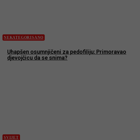
NEKATEGORISANO
Uhapšen osumnjičeni za pedofiliju: Primoravao
djevojčicu da se snima?
SVIJET