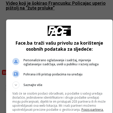
Video koji je šokirao Francusku: Policajac uperio
pištolj na “žute prsluke”
Face.ba traži vašu privolu za korištenje
osobnih podataka za sljedeće:
Personalizirano oglašavanje i sadržaj, mjerenje
oglašavanja i sadržaja, uvidi u publiku i razvoj usluga
BOSANSKI VJESTNIK
Pohrana i/ili pristup podacima na uređaju
Dunović: Odnos BiH i Hrvatske problematičan zbog
Saznajte više
Čovića
Vaši će se osobni podaci obrađivati, a podatke s vašeg uređaja
(kolačiće, jedinstvene identifikatore i druge podatke uređaja)
mogu pohranjivati, dijeliti te im pristupati 203 partnera ili ih može
upotrebljavati ova web-lokacija. Mi i naši partneri možemo
upotrebljavati precizne podatke o geolociranju.
Popis partnera.