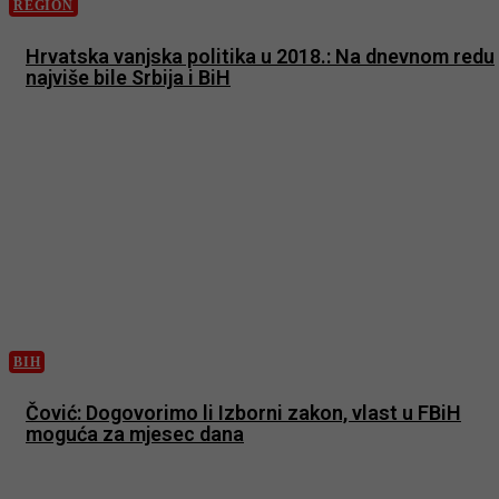
REGION
Hrvatska vanjska politika u 2018.: Na dnevnom redu
najviše bile Srbija i BiH
BIH
Čović: Dogovorimo li Izborni zakon, vlast u FBiH
moguća za mjesec dana