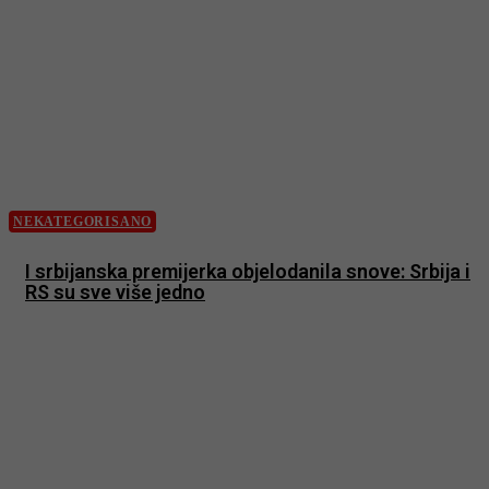
NEKATEGORISANO
I srbijanska premijerka objelodanila snove: Srbija i
RS su sve više jedno