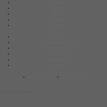
VIJESTI
BIZNIS
SPORT
MAGAZIN
FACE TV
O NAMA
SENAD HADŽIFEJZOVIĆ
FACE TV
FILOZOFIJA
MARKETING
KONTAKT
POLITIKA PRIVATNOSTI
USLOVI KORIŠTENJA
2024 © Face doo Sarajevo