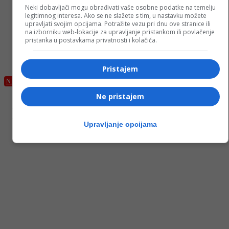
Neki dobavljači mogu obrađivati vaše osobne podatke na temelju
legitimnog interesa. Ako se ne slažete s tim, u nastavku možete
upravljati svojim opcijama. Potražite vezu pri dnu ove stranice ili
na izborniku web-lokacije za upravljanje pristankom ili povlačenje
pristanka u postavkama privatnosti i kolačića.
Pristajem
NEKATEGORISANO
Ne pristajem
Humanitarna noć: Pogledajte kako je Milorad Dodik
dočekao Nedu Ukraden
Upravljanje opcijama