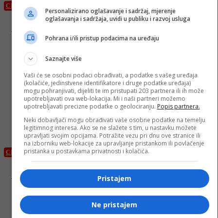
CD
Personalizirano oglašavanje i sadržaj, mjerenje
oglašavanja i sadržaja, uvidi u publiku i razvoj usluga
CENTRALNI DNEVNIK 13. 05. 2018.
Pohrana i/ili pristup podacima na uređaju
Saznajte više
Vaši će se osobni podaci obrađivati, a podatke s vašeg uređaja
(kolačiće, jedinstvene identifikatore i druge podatke uređaja)
mogu pohranjivati, dijeliti te im pristupati 203 partnera ili ih može
upotrebljavati ova web-lokacija. Mi i naši partneri možemo
upotrebljavati precizne podatke o geolociranju.
Popis partnera.
Neki dobavljači mogu obrađivati vaše osobne podatke na temelju
legitimnog interesa. Ako se ne slažete s tim, u nastavku možete
upravljati svojim opcijama. Potražite vezu pri dnu ove stranice ili
na izborniku web-lokacije za upravljanje pristankom ili povlačenje
pristanka u postavkama privatnosti i kolačića.
CD
CENTRALNI DNEVNIK 12. 05. 2018.
Pristajem
Ne pristajem