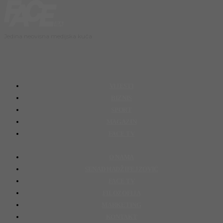
Jedina neovisna medijska kuća
VIJESTI
BIZNIS
SPORT
MAGAZIN
FACE TV
O NAMA
SENAD HADŽIFEJZOVIĆ
FACE TV
FILOZOFIJA
MARKETING
KONTAKT