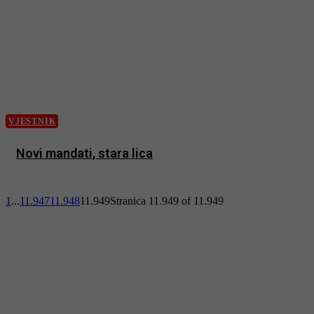
VJESTNIK
Novi mandati, stara lica
1
...
11.947
11.948
11.949
Stranica 11.949 of 11.949