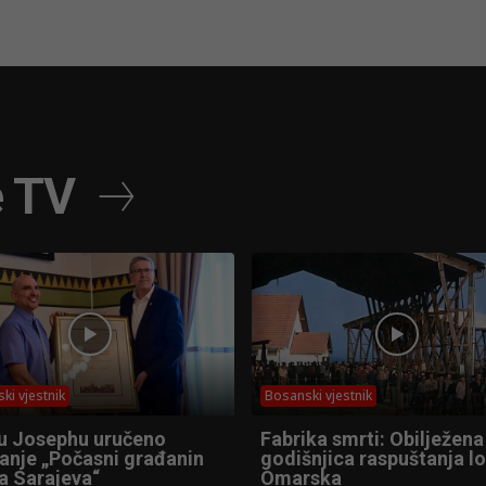
e TV
ki vjestnik
Bosanski vjestnik
u Josephu uručeno
Fabrika smrti: Obilježena
anje „Počasni građanin
godišnjica raspuštanja l
a Sarajeva“
Omarska