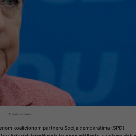
- Advertisement -
jenom koalicionom partneru Socijaldemokratima (SPD)