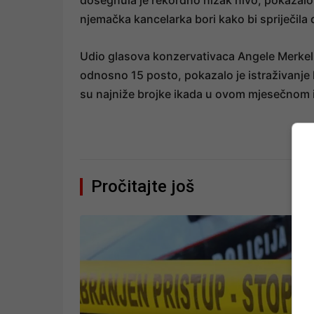
dosegnula je rekordno nizak nivo, pokazalo j
njemačka kancelarka bori kako bi spriječila
Udio glasova konzervativaca Angele Merkel
odnosno 15 posto, pokazalo je istraživanje 
su najniže brojke ikada u ovom mjesečnom i
Pročitajte još