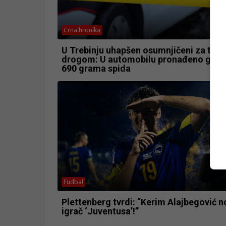
Crna hronika
U Trebinju uhapšen osumnjičeni za trgo
drogom: U automobilu pronađeno got
690 grama spida
Fudbal
Plettenberg tvrdi: “Kerim Alajbegović no
igrač ‘Juventusa’!”