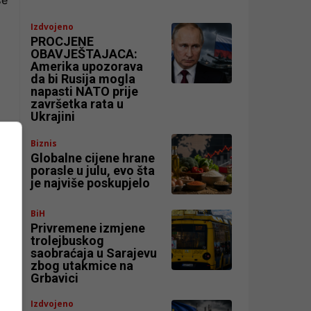
se
Izdvojeno
PROCJENE
OBAVJEŠTAJACA:
Amerika upozorava
da bi Rusija mogla
napasti NATO prije
završetka rata u
Ukrajini
Biznis
Globalne cijene hrane
porasle u julu, evo šta
je najviše poskupjelo
BiH
Privremene izmjene
trolejbuskog
saobraćaja u Sarajevu
zbog utakmice na
Grbavici
Izdvojeno