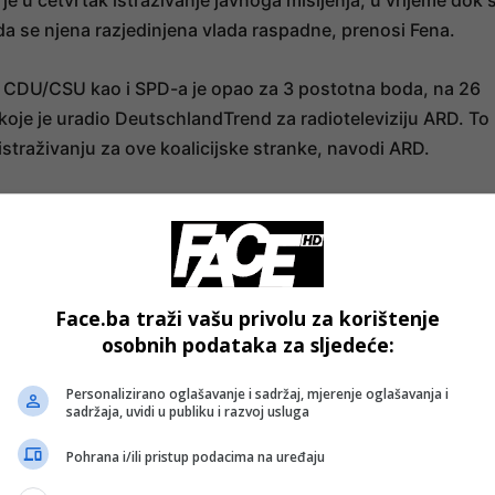
e u četvrtak istraživanje javnoga mišljenja, u vrijeme dok 
 da se njena razjedinjena vlada raspadne, prenosi Fena.
 CDU/CSU kao i SPD-a je opao za 3 postotna boda, na 26
koje je uradio DeutschlandTrend za radioteleviziju ARD. To
straživanju za ove koalicijske stranke, navodi ARD.
- OGLAS -
Face.ba traži vašu privolu za korištenje
osobnih podataka za sljedeće:
Personalizirano oglašavanje i sadržaj, mjerenje oglašavanja i
sadržaja, uvidi u publiku i razvoj usluga
Pohrana i/ili pristup podacima na uređaju