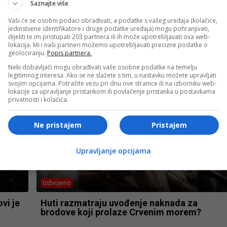
Saznajte više
Vaši će se osobni podaci obrađivati, a podatke s vašeg uređaja (kolačiće,
jedinstvene identifikatore i druge podatke uređaja) mogu pohranjivati,
Bosanski vjestnik
dijeliti te im pristupati 203 partnera ili ih može upotrebljavati ova web-
lokacija. Mi i naši partneri možemo upotrebljavati precizne podatke o
vinu
BOSANSKI VJESTNIK – 2.8.2026.
geolociranju.
Popis partnera.
ovo
Neki dobavljači mogu obrađivati vaše osobne podatke na temelju
legitimnog interesa. Ako se ne slažete s tim, u nastavku možete upravljati
svojim opcijama. Potražite vezu pri dnu ove stranice ili na izborniku web-
lokacije za upravljanje pristankom ili povlačenje pristanka u postavkama
privatnosti i kolačića.
Ne pristajem
Pristajem
Upravljanje opcijama
Izdvojeno
vi je
Huti razmatraju uvođenje naknada za
brodove koji prolaze Crvenim morem?