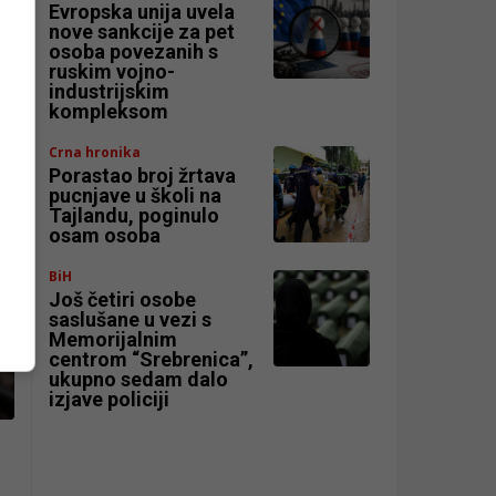
Evropska unija uvela
nove sankcije za pet
osoba povezanih s
ruskim vojno-
industrijskim
kompleksom
Crna hronika
Porastao broj žrtava
pucnjave u školi na
Tajlandu, poginulo
osam osoba
BiH
Još četiri osobe
saslušane u vezi s
Memorijalnim
centrom “Srebrenica”,
ukupno sedam dalo
izjave policiji