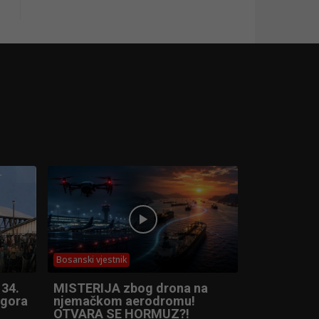
Bosanski vjestnik
 34.
MISTERIJA zbog drona na
ogora
njemačkom aerodromu!
OTVARA SE HORMUZ?!