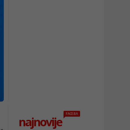
FACE.BA
najnovije