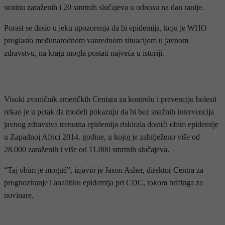
stotinu zaraženih i 20 smrtnih slučajeva u odnosu na dan ranije.
Porast se desio u jeku upozorenja da bi epidemija, koju je WHO
proglasio međunarodnom vanrednom situacijom u javnom
zdravstvu, na kraju mogla postati najveća u istoriji.
- OGLAS -
Visoki zvaničnik američkih Centara za kontrolu i prevenciju bolesti
rekao je u petak da modeli pokazuju da bi bez snažnih intervencija
javnog zdravstva trenutna epidemija riskirala dostići obim epidemije
u Zapadnoj Africi 2014. godine, u kojoj je zabilježeno više od
28.000 zaraženih i više od 11.000 smrtnih slučajeva.
“Taj obim je moguć”, izjavio je Jason Asher, direktor Centra za
prognoziranje i analitiku epidemija pri CDC, tokom brifinga za
novinare.
- OGLAS -