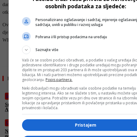
danas reagiraju i osigurati da susjedne zemlje budu spremne za brzo
osobnih podataka za sljedeće:
otkrivanje i djelovanje ako se pojave slučajevi.
Personalizirano oglašavanje i sadržaj, mjerenje oglašavanj
sadržaja, uvidi u publiku i razvoj usluga
Ovo je ozbiljna epidemija i znamo kako je zaustaviti, ali moramo
djelovati brzo i zajedno”, izjavio je novinarima glavni direktor
Pohrana i/ili pristup podacima na uređaju
WHO Tedros Adhanom Ghebreyesus.
Saznajte više
- OGLAS -
Vaši će se osobni podaci obrađivati, a podatke s vašeg uređaja (ko
jedinstvene identifikatore i druge podatke uređaja) mogu pohranjiv
dijeliti te im pristupati 203 partnera ili ih može upotrebljavati ova
lokacija. Mi i naši partneri možemo upotrebljavati precizne podat
Pročitajte još
geolociranju.
Popis partnera.
Neki dobavljači mogu obrađivati vaše osobne podatke na temelju
legitimnog interesa. Ako se ne slažete s tim, u nastavku možete upr
Izdvojeno
svojim opcijama. Potražite vezu pri dnu ove stranice ili na izborni
lokacije za upravljanje pristankom ili povlačenje pristanka u post
Suze, tišina i posljednji aplauz: Region se oprostio od Edina
privatnosti i kolačića.
Avdića
Crna hronika
Pristajem
Nakon udesa kod Laktaša oglasila se Ljubojević: “Snosim svu
odgovornost”