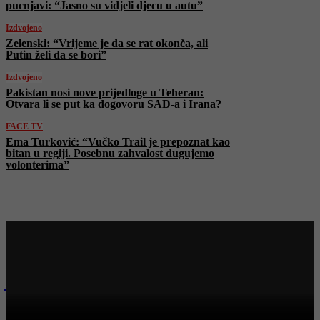
pucnjavi: “Jasno su vidjeli djecu u autu”
Izdvojeno
Zelenski: “Vrijeme je da se rat okonča, ali
Putin želi da se bori”
Izdvojeno
Pakistan nosi nove prijedloge u Teheran:
Otvara li se put ka dogovoru SAD-a i Irana?
FACE TV
Ema Turković: “Vučko Trail je prepoznat kao
bitan u regiji. Posebnu zahvalost dugujemo
volonterima”
Najnovije na Face TV
FACE TV