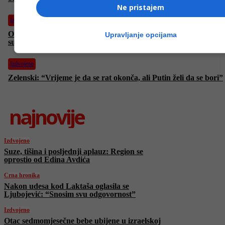
Ne pristajem
Izdvojeno
Otac sedmomjesečne bebe ubijene u izraelskoj pucnjavi: “Jasno
Upravljanje opcijama
su vidjeli djecu u autu”
Izdvojeno
Zelenski: “Vrijeme je da se rat okonča, ali Putin želi da se bori”
najnovije
Izdvojeno
Suze, tišina i posljednji aplauz: Region se
oprostio od Edina Avdića
Crna hronika
Nakon udesa kod Laktaša oglasila se
Ljubojević: “Snosim svu odgovornost”
Izdvojeno
Otac sedmomjesečne bebe ubijene u izraelskoj