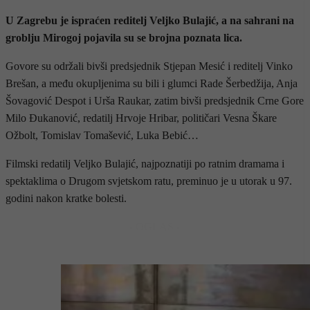
U Zagrebu je ispraćen reditelj Veljko Bulajić, a na sahrani na
groblju Mirogoj pojavila su se brojna poznata lica.
Govore su održali bivši predsjednik Stjepan Mesić i reditelj Vinko
Brešan, a među okupljenima su bili i glumci Rade Šerbedžija, Anja
Šovagović Despot i Urša Raukar, zatim bivši predsjednik Crne Gore
Milo Đukanović, redatilj Hrvoje Hribar, političari Vesna Škare
Ožbolt, Tomislav Tomašević, Luka Bebić…
Filmski redatilj Veljko Bulajić, najpoznatiji po ratnim dramama i
spektaklima o Drugom svjetskom ratu, preminuo je u utorak u 97.
godini nakon kratke bolesti.
- OGLAS -