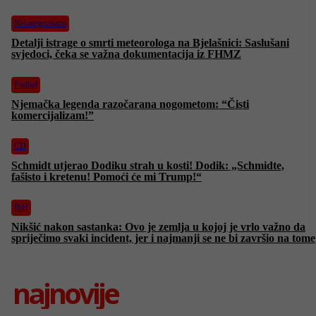
Nekategorisano
Detalji istrage o smrti meteorologa na Bjelašnici: Saslušani
svjedoci, čeka se važna dokumentacija iz FHMZ
Fudbal
Njemačka legenda razočarana nogometom: “Čisti
komercijalizam!”
CD
Schmidt utjerao Dodiku strah u kosti! Dodik: „Schmidte,
fašisto i kretenu! Pomoći će mi Trump!“
BiH
Nikšić nakon sastanka: Ovo je zemlja u kojoj je vrlo važno da
spriječimo svaki incident, jer i najmanji se ne bi završio na tome
najnovije