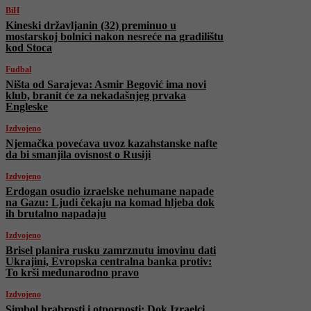
BiH
Kineski državljanin (32) preminuo u
mostarskoj bolnici nakon nesreće na gradilištu
kod Stoca
Fudbal
Ništa od Sarajeva: Asmir Begović ima novi
klub, branit će za nekadašnjeg prvaka
Engleske
Izdvojeno
Njemačka povećava uvoz kazahstanske nafte
da bi smanjila ovisnost o Rusiji
Izdvojeno
Erdogan osudio izraelske nehumane napade
na Gazu: Ljudi čekaju na komad hljeba dok
ih brutalno napadaju
Izdvojeno
Brisel planira rusku zamrznutu imovinu dati
Ukrajini, Evropska centralna banka protiv:
To krši međunarodno pravo
Izdvojeno
Simbol hrabrosti i otpornosti: Dok Izraelci