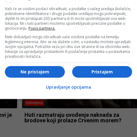
Vaši će se osobni podaci obrađivati, a podatke s vašeg uređaja (kolačiće,
Bosanski vjestnik
jedinstvene identifikatore i druge podatke uređaja) mogu pohranjivati,
dijeliti te im pristupati 203 partnera ili ih može upotrebljavati ova web-
vinu
BOSANSKI VJESTNIK – 2.8.2026.
lokacija. Mi i naši partneri možemo upotrebljavati precizne podatke o
ovo
geolociranju.
Popis partnera.
Neki dobavljači mogu obrađivati vaše osobne podatke na temelju
legitimnog interesa. Ako se ne slažete s tim, u nastavku možete upravljati
svojim opcijama. Potražite vezu pri dnu ove stranice ili na izborniku web-
lokacije za upravljanje pristankom ili povlačenje pristanka u postavkama
privatnosti i kolačića.
Ne pristajem
Pristajem
Upravljanje opcijama
Izdvojeno
vi je
Huti razmatraju uvođenje naknada za
brodove koji prolaze Crvenim morem?