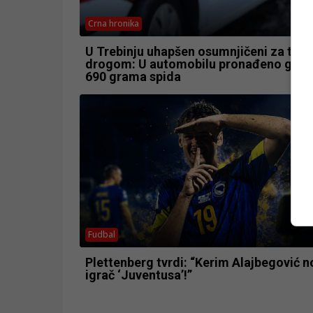
Crna hronika
U Trebinju uhapšen osumnjičeni za trgo
drogom: U automobilu pronađeno got
690 grama spida
Fudbal
Plettenberg tvrdi: “Kerim Alajbegović no
igrač ‘Juventusa’!”