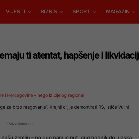
VIJESTI
BIZNIS
SPORT
MAGAZIN
maju ti atentat, hapšenje i likvidaci
 i Hercegovine – nego iz cijelog regiona!
 za brzo reagovanje”. Krajnji cilj je demontirati RS, ističe Vulin!
- Advertisement -
a našu zemlju – no dug nam je put, dug hodnik do ulaska.