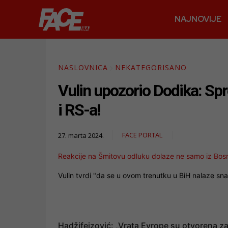
NAJNOVIJE
NASLOVNICA
NEKATEGORISANO
Vulin upozorio Dodika: Spre
i RS-a!
FACE PORTAL
27. marta 2024.
Reakcije na Šmitovu odluku dolaze ne samo iz Bosne
Vulin tvrdi "da se u ovom trenutku u BiH nalaze snage
Hadžifejzović: „Vrata Evrope su otvorena z