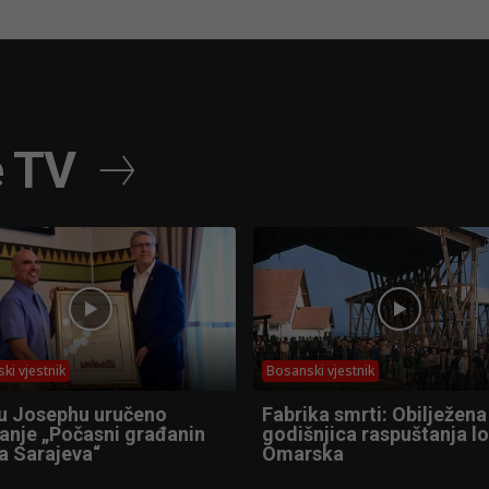
e TV
ki vjestnik
Bosanski vjestnik
u Josephu uručeno
Fabrika smrti: Obilježena
anje „Počasni građanin
godišnjica raspuštanja l
a Sarajeva“
Omarska