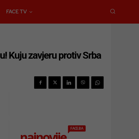
FACE TV
ju! Kuju zavjeru protiv Srba
FACE.BA
najnovije