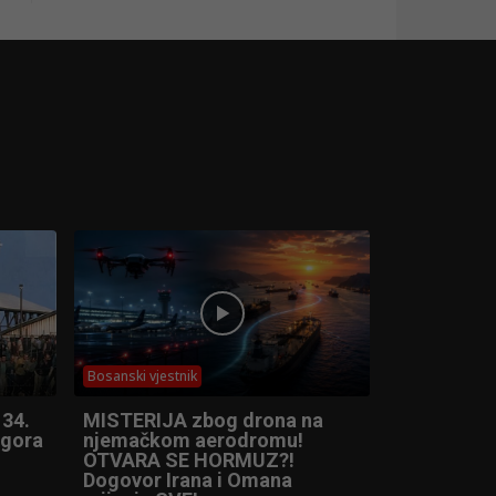
Bosanski vjestnik
 34.
MISTERIJA zbog drona na
ogora
njemačkom aerodromu!
OTVARA SE HORMUZ?!
Dogovor Irana i Omana