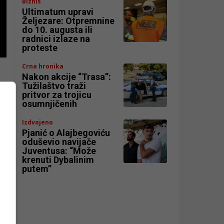
Biznis
Ultimatum upravi
Željezare: Otpremnine
do 10. augusta ili
radnici izlaze na
proteste
Crna hronika
Nakon akcije “Trasa”:
Tužilaštvo traži
pritvor za trojicu
osumnjičenih
Izdvojeno
Pjanić o Alajbegoviću
oduševio navijače
Juventusa: “Može
krenuti Dybalinim
putem”