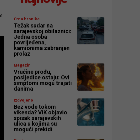
om
Crna hronika
Težak sudar na
sarajevskoj obilaznici:
Jedna osoba
povrijeđena,
kamionima zabranjen
prolaz
Magazin
Vrućine prođu,
posljedice ostaju: Ovi
simptomi mogu trajati
danima
Izdvojeno
Bez vode tokom
vikenda? ViK objavio
spisak sarajevskih
ulica u kojima su
mogući prekidi