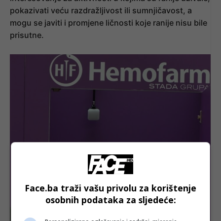
pokazivati veću razdražljivost ili sumnjičavost, a
mogu se javiti i promjene ličnosti koje ranije nisu bile
prisutne.
Face.ba traži vašu privolu za korištenje
osobnih podataka za sljedeće: