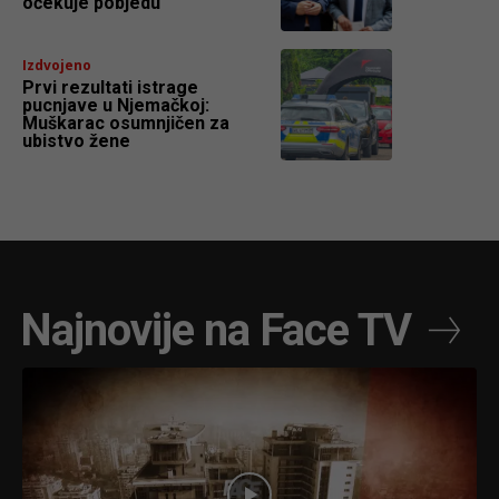
očekuje pobjedu
Izdvojeno
Prvi rezultati istrage
pucnjave u Njemačkoj:
Muškarac osumnjičen za
ubistvo žene
Najnovije na Face TV