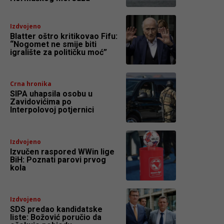
Izdvojeno
Blatter oštro kritikovao Fifu:
“Nogomet ne smije biti
igralište za političku moć”
Crna hronika
SIPA uhapsila osobu u
Zavidovićima po
Interpolovoj potjernici
Izdvojeno
Izvučen raspored WWin lige
BiH: Poznati parovi prvog
kola
Izdvojeno
SDS predao kandidatske
liste: Božović poručio da