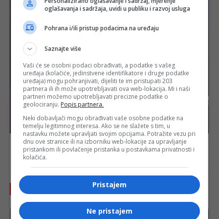
Personalizirano oglašavanje i sadržaj, mjerenje
oglašavanja i sadržaja, uvidi u publiku i razvoj usluga
Pohrana i/ili pristup podacima na uređaju
Saznajte više
Vaši će se osobni podaci obrađivati, a podatke s vašeg
uređaja (kolačiće, jedinstvene identifikatore i druge podatke
uređaja) mogu pohranjivati, dijeliti te im pristupati 203
partnera ili ih može upotrebljavati ova web-lokacija. Mi i naši
partneri možemo upotrebljavati precizne podatke o
geolociranju.
Popis partnera.
Neki dobavljači mogu obrađivati vaše osobne podatke na
temelju legitimnog interesa. Ako se ne slažete s tim, u
nastavku možete upravljati svojim opcijama. Potražite vezu pri
dnu ove stranice ili na izborniku web-lokacije za upravljanje
pristankom ili povlačenje pristanka u postavkama privatnosti i
- OGLAS -
kolačića.
Pristajem
Pročitajte još
Ne pristajem