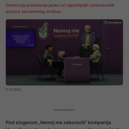
Demencija predstavlja jedan od najozbiljnijih zdravstvenih
izazova savremenog društva.
D STUDIO
- Advertisement -
Pod sloganom „Nemoj me zaboraviti” kompanija