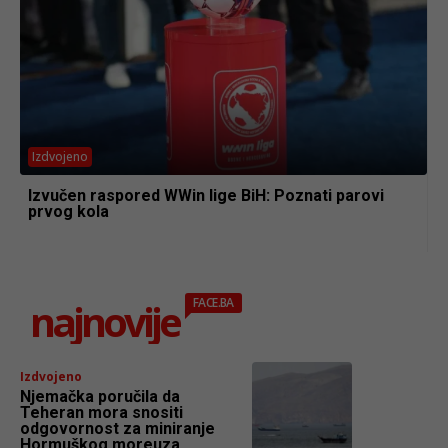
Izdvojeno
Izvučen raspored WWin lige BiH: Poznati parovi
prvog kola
najnovije
FACE.BA
Izdvojeno
Njemačka poručila da
Teheran mora snositi
odgovornost za miniranje
Hormuškog moreuza