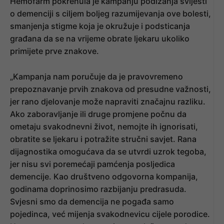
Hemofarm pokrenula je kampanju podizanja svijesti
o demenciji s ciljem boljeg razumijevanja ove bolesti,
smanjenja stigme koja je okružuje i podsticanja
građana da se na vrijeme obrate ljekaru ukoliko
primijete prve znakove.
„Kampanja nam poručuje da je pravovremeno
prepoznavanje prvih znakova od presudne važnosti,
jer rano djelovanje može napraviti značajnu razliku.
Ako zaboravljanje ili druge promjene počnu da
ometaju svakodnevni život, nemojte ih ignorisati,
obratite se ljekaru i potražite stručni savjet. Rana
dijagnostika omogućava da se utvrdi uzrok tegoba,
jer nisu svi poremećaji pamćenja posljedica
demencije. Kao društveno odgovorna kompanija,
godinama doprinosimo razbijanju predrasuda.
Svjesni smo da demencija ne pogađa samo
pojedinca, već mijenja svakodnevicu cijele porodice.