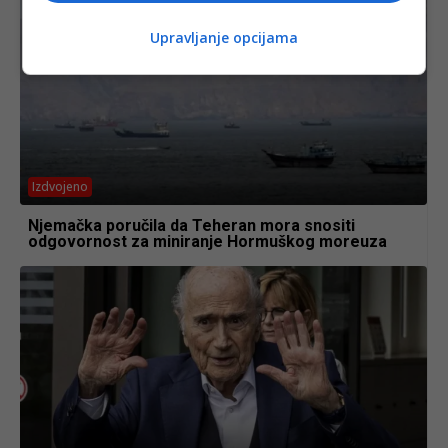
Upravljanje opcijama
Izdvojeno
Njemačka poručila da Teheran mora snositi
odgovornost za miniranje Hormuškog moreuza