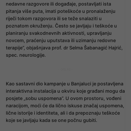
nedavne razgovore ili događaje, postavljati ista
pitanja više puta, imati poteškoće u pronalaženju
riječi tokom razgovora ili se teže snalaziti u
poznatom okruženju. Često se javljaju i teškoće u
planiranju svakodnevnih aktivnosti, upravljanju
novcem, praćenju uputstava ili uzimanju redovne
terapije”, objašnjava prof. dr Selma Šabanagić Hajrić,
spec. neurologije.
- OGLAS -
Kao sastavni dio kampanje u Banjaluci je postavljena
interaktivna instalacija u okviru koje građani mogu da
posjete „sobu uspomena”. U ovom prostoru, vođeni
naracijom, moći će da lično iskuse značaj uspomena,
lične istorije i identiteta, ali i da prepoznaju teškoće
koje se javljaju kada se one počnu gubiti.