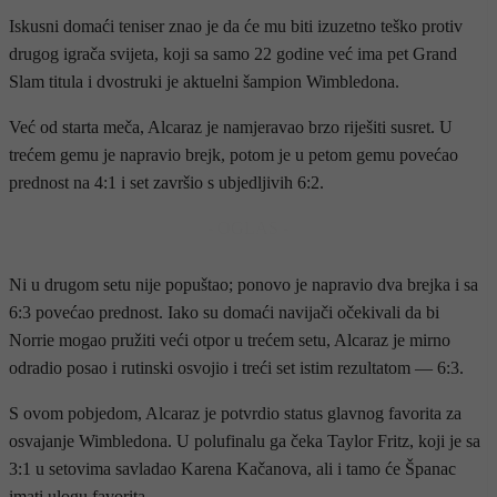
Iskusni domaći teniser znao je da će mu biti izuzetno teško protiv
drugog igrača svijeta, koji sa samo 22 godine već ima pet Grand
Slam titula i dvostruki je aktuelni šampion Wimbledona.
Već od starta meča, Alcaraz je namjeravao brzo riješiti susret. U
trećem gemu je napravio brejk, potom je u petom gemu povećao
prednost na 4:1 i set završio s ubjedljivih 6:2.
- OGLAS -
Ni u drugom setu nije popuštao; ponovo je napravio dva brejka i sa
6:3 povećao prednost. Iako su domaći navijači očekivali da bi
Norrie mogao pružiti veći otpor u trećem setu, Alcaraz je mirno
odradio posao i rutinski osvojio i treći set istim rezultatom — 6:3.
S ovom pobjedom, Alcaraz je potvrdio status glavnog favorita za
osvajanje Wimbledona. U polufinalu ga čeka Taylor Fritz, koji je sa
3:1 u setovima savladao Karena Kačanova, ali i tamo će Španac
imati ulogu favorita.