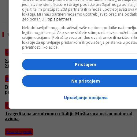
jedinstvene identifikatore i druge podatke uređaja) mogu pohranjiv
dijeliti te im pristupati 203 partnera ili ih može upotrebljavati ova
TAG #
ALCARAZ
TENIS
WIMBLEDON
lokacija. Mi i naši partneri možemo upotrebljavati precizne podat
geolociranju.
Popis partnera.
Neki dobavljači mogu obrađivati vaše osobne podatke na temelju
legitimnog interesa. Ako se ne slažete s tim, u nastavku možete upr
Pročitajte još
svojim opcijama. Potražite vezu pri dnu ove stranice ili na izborni
lokacije za upravljanje pristankom ili povlačenje pristanka u post
privatnosti i kolačića.
Bosanski vjestnik
Samo na FACE-u: Dokumentarac “Ruke koje su liječile
Pristajem
Srebrenicu” – svjedočanstvo doktorice Fatime
Bosanski vjestnik
Ne pristajem
Brammertz: „Veličanje ratnih zločinaca i negiranje genocida
prisutnije nego prije deset godina!“
Upravljanje opcijama
Izdvojeno
Tragedija na aerodromu u Italiji: Muškaraca usisao motor od
aviona
Bosanski vjestnik