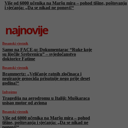
Više od 6000 učenika na Maršu mira – pohod tišine, poštovanja
i sjećanja: „Da se nikad ne ponovi!“
najnovije
Bosanski vjestnik
Samo na FACE-u: Dokumentarac “Ruke koje
su liječile Srebrenicu” – svjedočanstvo
doktorice Fatime
Bosanski vjestnik
Brammertz: „Veličanje ratnih zločinaca i
negiranje genocida prisutnije nego prije deset
godina!“
Izdvojeno
Tragedija na aerodromu u Italiji: Muškaraca
usisao motor od aviona
Bosanski vjestnik
Više od 6000 učenika na Maršu mira – pohod
tišine, poštovanja i sjećanja: „Da se nikad ne
ponovi!“