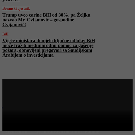
Bosanski vjestnik
Trump uveo carine BiH od 30%, pa Željku
nazvao Mr. Cvijanović – gospodine
Cvijanović!
BiH
Vijeće ministara donijelo ključne odluke: BiH
može tražiti međunarodnu pomoć za gašenje
požara, obnovljeni pregovori sa Saudijskom
Arabijom o investicijama
Najnovije na Face TV
Bosanski vjestnik
Samo na FACE-u: Dokumentarac “Ruke koje su liječile
Srebrenicu” – svjedočanstvo doktorice Fatime