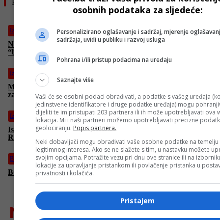
Pročitajte još
osobnih podataka za sljedeće:
Izdvojeno
Personalizirano oglašavanje i sadržaj, mjerenje oglašavanj
sadržaja, uvidi u publiku i razvoj usluga
Netanyahu priznao da Izrael gubi medijski rat, za sve okrivio
“botove i algoritam”
Pohrana i/ili pristup podacima na uređaju
Izdvojeno
Saznajte više
Monstrum Fritzl želi na slobodu! Advokatica: “Mislim da i on
zaslužuje ovu priliku”
Vaši će se osobni podaci obrađivati, a podatke s vašeg uređaja (ko
jedinstvene identifikatore i druge podatke uređaja) mogu pohranjiv
dijeliti te im pristupati 203 partnera ili ih može upotrebljavati ova
Izdvojeno
lokacija. Mi i naši partneri možemo upotrebljavati precizne podat
geolociranju.
Popis partnera.
Ismijavao je Bidena, a sad se i njemu desilo: Trump pomiješao
Rusiju i Aljasku
Neki dobavljači mogu obrađivati vaše osobne podatke na temelju
legitimnog interesa. Ako se ne slažete s tim, u nastavku možete upr
svojim opcijama. Potražite vezu pri dnu ove stranice ili na izborni
Bosanski vjestnik
lokacije za upravljanje pristankom ili povlačenje pristanka u post
BOSANSKI VJESTNIK – 11. 8. 2025.
privatnosti i kolačića.
Pristajem
najnovije