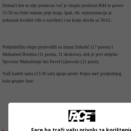
Domaći tim se nije predavao već je istopio prednost BiH te poveo
51:50 na četiri minute prije kraja. Ipak, bh. reprezentacija je
pokazala kvalitet više u završnici i na kraju slavila sa 56:61.
- OGLAS -
Pobjedničku ekipu predvodili su Imran Subašić (17 poena) i
Muhamed Bristina (11 poena, 11 skokova), dok je prvi strijelac
Sjeverne Makedonije bio Pavel Gjinovski (21 poen).
Naši kadeti sutra (13:30 sati) igraju protiv Kipra meč posljednjeg
kola grupne faze.
- OGLAS -
Face.ba traži vašu privolu za korištenj