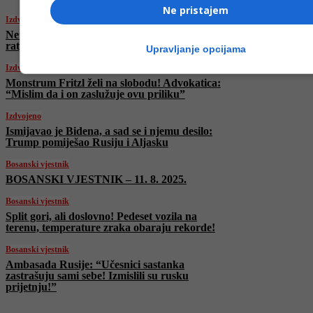
Ne pristajem
Izdvojeno
Netanyahu priznao da Izrael gubi medijski
rat, za sve okrivio “botove i algoritam”
Upravljanje opcijama
Izdvojeno
Monstrum Fritzl želi na slobodu! Advokatica:
“Mislim da i on zaslužuje ovu priliku”
Izdvojeno
Ismijavao je Bidena, a sad se i njemu desilo:
Trump pomiješao Rusiju i Aljasku
Bosanski vjestnik
BOSANSKI VJESTNIK – 11. 8. 2025.
Bosanski vjestnik
Split gori, ali doslovno! Pedeset vozila na
terenu, temperature zraka obaraju rekorde!
Bosanski vjestnik
Ambasada Rusije: “Učesnici sastanka
zastrašuju sami sebe! Izmislili su rusku
prijetnju!”