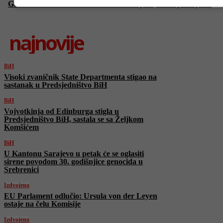
Guliashvili: Fokusiran sam na FK Sarajevo, titula je moj san
najnovije
BiH
Visoki zvaničnik State Departmenta stigao na
sastanak u Predsjedništvo BiH
BiH
Vojvotkinja od Edinburga stigla u
Predsjedništvo BiH, sastala se sa Željkom
Komšićem
BiH
U Kantonu Sarajevo u petak će se oglasiti
sirene povodom 30. godišnjice genocida u
Srebrenici
Izdvojeno
EU Parlament odlučio: Ursula von der Leyen
ostaje na čelu Komisije
Izdvojeno