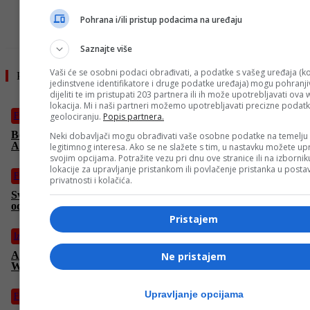
Pohrana i/ili pristup podacima na uređaju
Saznajte više
Vaši će se osobni podaci obrađivati, a podatke s vašeg uređaja (ko
Pročitajte još
jedinstvene identifikatore i druge podatke uređaja) mogu pohranjiv
dijeliti te im pristupati 203 partnera ili ih može upotrebljavati ova
lokacija. Mi i naši partneri možemo upotrebljavati precizne podat
geolociranju.
Popis partnera.
Fudbal
Borac kreće u evropsku avanturu: Večeras protivnik ekipa iz
Neki dobavljači mogu obrađivati vaše osobne podatke na temelju
Andora u Banjaluci
legitimnog interesa. Ako se ne slažete s tim, u nastavku možete upr
svojim opcijama. Potražite vezu pri dnu ove stranice ili na izborni
lokacije za upravljanje pristankom ili povlačenje pristanka u post
Fudbal
privatnosti i kolačića.
Sve je spremno za duel Zrinjskog u Ligi prvaka: Treneri
odabrali sastave
Pristajem
Izdvojeno
Alcaraz briljantno nadigrao Norrieja i plasirao se u četvrtfinale
Ne pristajem
Wimbledona
Upravljanje opcijama
Fudbal