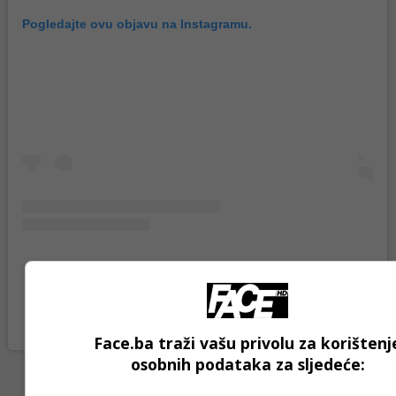
Pogledajte ovu objavu na Instagramu.
Objavu dijeli Ruben Neves (@rubendsneves)
Face.ba traži vašu privolu za korištenj
osobnih podataka za sljedeće:
- Advertisement -