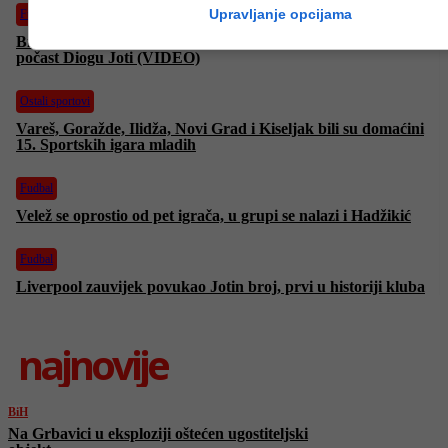
Upravljanje opcijama
Fudbal
Bivši kapiten Liverpoola u suzama posjetio Anfield i odao
počast Diogu Joti (VIDEO)
Ostali sportovi
Vareš, Goražde, Ilidža, Novi Grad i Kiseljak bili su domaćini
15. Sportskih igara mladih
Fudbal
Velež se oprostio od pet igrača, u grupi se nalazi i Hadžikić
Fudbal
Liverpool zauvijek povukao Jotin broj, prvi u historiji kluba
najnovije
BiH
Na Grbavici u eksploziji oštećen ugostiteljski