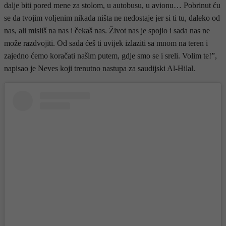
dalje biti pored mene za stolom, u autobusu, u avionu… Pobrinut ću
se da tvojim voljenim nikada ništa ne nedostaje jer si ti tu, daleko od
nas, ali misliš na nas i čekaš nas. Život nas je spojio i sada nas ne
može razdvojiti. Od sada ćeš ti uvijek izlaziti sa mnom na teren i
zajedno ćemo koračati našim putem, gdje smo se i sreli. Volim te!”,
napisao je Neves koji trenutno nastupa za saudijski Al-Hilal.