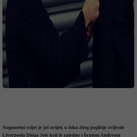
Nogometni svijet je još uvijek u šoku zbog pogibije zvijezde
Liverpoola Dioga Jote koji je zajedno s bratom Andreom