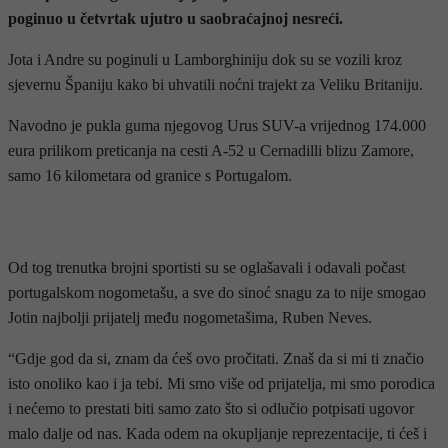
poginuo u četvrtak ujutro u saobraćajnoj nesreći.
Jota i Andre su poginuli u Lamborghiniju dok su se vozili kroz
sjevernu Španiju kako bi uhvatili noćni trajekt za Veliku Britaniju.
Navodno je pukla guma njegovog Urus SUV-a vrijednog 174.000
eura prilikom preticanja na cesti A-52 u Cernadilli blizu Zamore,
samo 16 kilometara od granice s Portugalom.
- OGLAS -
Od tog trenutka brojni sportisti su se oglašavali i odavali počast
portugalskom nogometašu, a sve do sinoć snagu za to nije smogao
Jotin najbolji prijatelj među nogometašima, Ruben Neves.
“Gdje god da si, znam da ćeš ovo pročitati. Znaš da si mi ti značio
isto onoliko kao i ja tebi. Mi smo više od prijatelja, mi smo porodica
i nećemo to prestati biti samo zato što si odlučio potpisati ugovor
malo dalje od nas. Kada odem na okupljanje reprezentacije, ti ćeš i