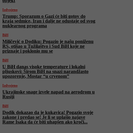
objekt
Izdvojeno
Trump: Sporazum o Gazi će biti gotov do
kraja sedmice, Iran i dalje ne odustaje od svog
nuklearnog programa
BiH
Miličević o Dodiku: Pogazio je našu poniženu
RS, otišao u Tužilaštvo i Sud BiH koje ne
priznaje i poklonio mu se
BiH
U BiH danas visoke temperature i lokalni
pljuskovi: Širom BiH na snazi narandžasto
upozorenje, Mostar “u crvenom”
Izdvojeno
Ukrajinske snage izvele napad na aerodrom u
Rusiji
BiH
Dodik dokazao da je kukavica! Pogazio svoje
zakone i predao se! Je li se uplašio najave
Rame Isaka da će biti uhapšen ako kroči...