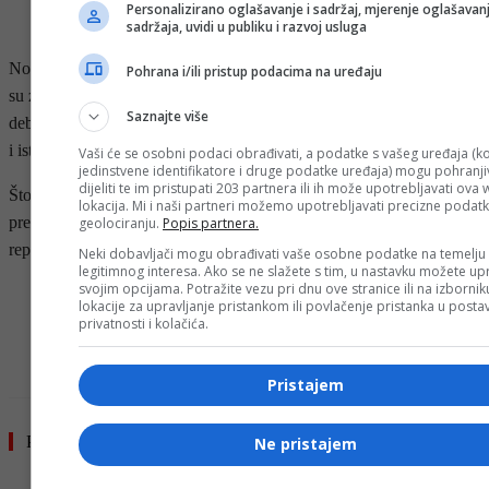
Personalizirano oglašavanje i sadržaj, mjerenje oglašavanj
sadržaja, uvidi u publiku i razvoj usluga
Nogometni putevi Jote i Nevesa su bili usko isprepleteni i praktično
Pohrana i/ili pristup podacima na uređaju
su zajedno igrali od 2015. godine kada su kao 19-godišnjaci
Saznajte više
debitovali za U21 reprezentaciju Portugala, a potom su igrali u Portu
i istovremeno prešli u Wolverhamton 2017. godine.
Vaši će se osobni podaci obrađivati, a podatke s vašeg uređaja (ko
jedinstvene identifikatore i druge podatke uređaja) mogu pohranjiv
dijeliti te im pristupati 203 partnera ili ih može upotrebljavati ova
Što se tiče klupske karijere, rastali su se 2020. godine kada je Jota
lokacija. Mi i naši partneri možemo upotrebljavati precizne podat
prešao u Liverpool, no od 2019. godine su bili saigrači u seniorskoj
geolociranju.
Popis partnera.
reprezentaciji Portugala.
Neki dobavljači mogu obrađivati vaše osobne podatke na temelju
legitimnog interesa. Ako se ne slažete s tim, u nastavku možete upr
svojim opcijama. Potražite vezu pri dnu ove stranice ili na izborni
- OGLAS -
lokacije za upravljanje pristankom ili povlačenje pristanka u post
privatnosti i kolačića.
Pristajem
Pročitajte još
Ne pristajem