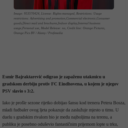
Image: 953570424, License: Rights-managed, Restrictions: Usage
restrictions: Advertising and promotion,Commercial electronic,Consumer
goods,Direct mail and brochures,Indoor display,Internal business
usage,Personal use, Model Release: no, Credit line: Orange Pictures,
Orange Pics BV / Alamy / Profimedia
Esmir Bajraktarević odigrao je zapaženu utakmicu u
gradskom derbiju protiv FC Eindhovena, u kojem je njegov
PSV slavio s 3:2.
Iako je prošle sezone rijetko dobijao šansu kod trenera Petera Bosza,
mladi fudbaler ovog ljeta pokazuje da zaslužuje mjesto u timu. U
duelu s gradskim rivalom bio je među najboljima na terenu, a
publiku je posebno oduševio fantastičnim prijemom lopte u trku,