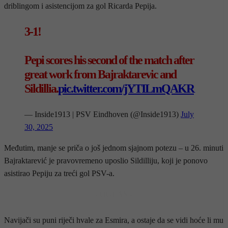
driblingom i asistencijom za gol Ricarda Pepija.
3-1!
Pepi scores his second of the match after
great work from Bajraktarevic and
Sildillia.
pic.twitter.com/jYTILmQAKR
— Inside1913 | PSV Eindhoven (@Inside1913)
July
30, 2025
Međutim, manje se priča o još jednom sjajnom potezu – u 26. minuti
Bajraktarević je pravovremeno uposlio Sildilliju, koji je ponovo
asistirao Pepiju za treći gol PSV-a.
- OGLAS -
Navijači su puni riječi hvale za Esmira, a ostaje da se vidi hoće li mu