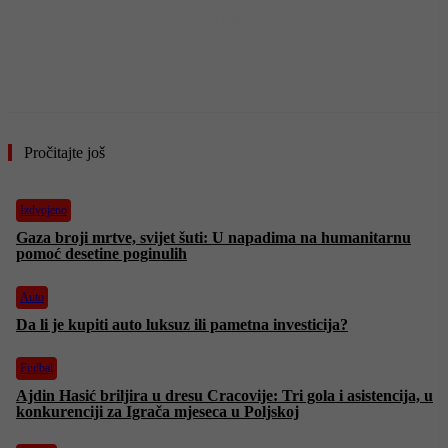
- OGLAS -
Pročitajte još
Izdvojeno
Gaza broji mrtve, svijet šuti: U napadima na humanitarnu
pomoć desetine poginulih
Auto
Da li je kupiti auto luksuz ili pametna investicija?
Fudbal
Ajdin Hasić briljira u dresu Cracovije: Tri gola i asistencija, u
konkurenciji za Igrača mjeseca u Poljskoj