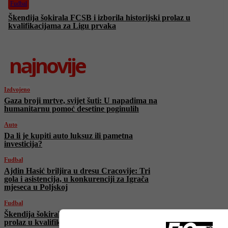
Fudbal
Škendija šokirala FCSB i izborila historijski prolaz u
kvalifikacijama za Ligu prvaka
najnovije
Izdvojeno
Gaza broji mrtve, svijet šuti: U napadima na
humanitarnu pomoć desetine poginulih
Auto
Da li je kupiti auto luksuz ili pametna
investicija?
Fudbal
Ajdin Hasić briljira u dresu Cracovije: Tri
gola i asistencija, u konkurenciji za Igrača
mjeseca u Poljskoj
Fudbal
Škendija šokirala FCSB i izborila historijski
prolaz u kvalifikacijama za Ligu prvaka