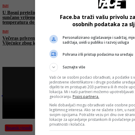
BiH
U Bosni pretežno oblačno, u Hercegovini
Face.ba traži vašu privolu z
sunčano vrijeme: Najveća dnevna
temperatura do 28 stepeni
osobnih podataka za sl
BiH
Personalizirano oglašavanje i sadržaj, mje
Večeras privremena obustava saobraćaja kod
sadržaja, uvidi u publiku i razvoj usluga
Vijećnice zbog koncerta Kultur Shocka
Pohrana i/ili pristup podacima na uređaju
Saznajte više
Vaši će se osobni podaci obrađivati, a podatke s v
jedinstvene identifikatore i druge podatke uređaja
Najnovije na Face TV
dijeliti te im pristupati 203 partnera ili ih može u
lokacija. Mi i naši partneri možemo upotrebljavat
geolociranju.
Popis partnera.
Neki dobavljači mogu obrađivati vaše osobne pod
Bosanski vjestnik
legitimnog interesa. Ako se ne slažete s tim, u nas
svojim opcijama. Potražite vezu pri dnu ove stranic
BOSANSKI VJESTNIK – 29.07.2025.
lokacije za upravljanje pristankom ili povlačenje
privatnosti i kolačića.
Bosanski vjestnik