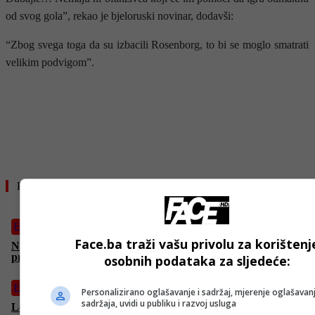
od svog gola”, rekao je bjeloruski novinar, dodavši:
“Zbog svega toga da su izbacili Rosenborg, to bi se moglo smatrati
velikim podvigom”.
- OGLAS -
Pročitajte još
Fudbal
Face.ba traži vašu privolu za korištenj
Nunez i dalje na izlaznim vratima “Liverpoola”, prvak Italije
pregovora s Urugvajcem
osobnih podataka za sljedeće:
Fudbal
Personalizirano oglašavanje i sadržaj, mjerenje oglašavanj
sadržaja, uvidi u publiku i razvoj usluga
Lewandowski uskoro mijenja klub?