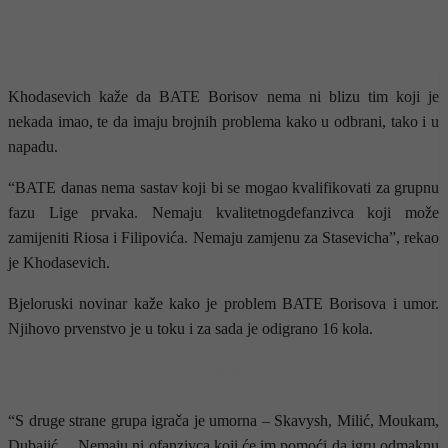
Khodasevich kaže da BATE Borisov nema ni blizu tim koji je
nekada imao, te da imaju brojnih problema kako u odbrani, tako i u
napadu.
“BATE danas nema sastav koji bi se mogao kvalifikovati za grupnu
fazu Lige prvaka. Nemaju
kvalitetnogdefanzivca koji može
zamijeniti Riosa i Filipovića. Nemaju zamjenu za Stasevicha”, rekao
je Khodasevich.
Bjeloruski novinar kaže kako je problem BATE Borisova i umor.
Njihovo prvenstvo je u toku i za sada je odigrano 16 kola.
- OGLAS -
“S druge strane grupa igrača je umorna – Skavysh, Milić, Moukam,
Dubajić… Nemaju ni ofanzivca koji će im pomoći da igru odmaknu