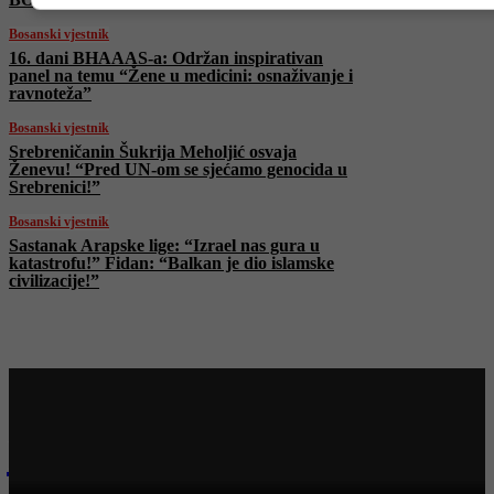
Bosanski vjestnik
16. dani BHAAAS-a: Održan inspirativan
panel na temu “Žene u medicini: osnaživanje i
ravnoteža”
Bosanski vjestnik
Srebreničanin Šukrija Meholjić osvaja
Ženevu! “Pred UN-om se sjećamo genocida u
Srebrenici!”
Bosanski vjestnik
Sastanak Arapske lige: “Izrael nas gura u
katastrofu!” Fidan: “Balkan je dio islamske
civilizacije!”
Najnovije na Face TV