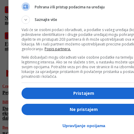
Pohrana i/ili pristup podacima na uređaju
Fudbal
Ništa od Sarajeva: Asmir Begović ima novi klub, branit će za
Saznajte više
nekadašnjeg prvaka Engleske
Vaši će se osobni podaci obrađivati, a podatke s vašeg uređaja (ko
jedinstvene identifikatore i druge podatke uređaja) mogu pohranjiv
Fudbal
dijeliti te im pristupati 203 partnera ili ih može upotrebljavati ova
Fiorentina će tek u julu zvanično predstaviti Džeku: Italijani
lokacija. Mi i naši partneri možemo upotrebljavati precizne podat
otkrili razlog
geolociranju.
Popis partnera.
Neki dobavljači mogu obrađivati vaše osobne podatke na temelju
legitimnog interesa. Ako se ne slažete s tim, u nastavku možete upr
najnovije
svojim opcijama. Potražite vezu pri dnu ove stranice ili na izborni
lokacije za upravljanje pristankom ili povlačenje pristanka u post
privatnosti i kolačića.
Crna hronika
Pet osoba povrijeđeno u sudaru kod Kalesije
Pristajem
BiH
Dodik napao članove SDS-a, stigao mu
Ne pristajem
ekspresan odgovor: “Opasnost si ti sa svojim
dahijama”
Upravljanje opcijama
Bosanski vjestnik
BOSANSKI VJESTNIK – 21. 6. 2025.