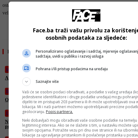
ostao čvrst: vjerovao je da je donio pravu odluku, da pripada među
velike igrače i da ima šta pokazati.
- OGLAS -
Face.ba traži vašu privolu za korištenj
osobnih podataka za sljedeće:
Personalizirano oglašavanje i sadržaj, mjerenje oglašavanj
Pročitajte još
sadržaja, uvidi u publiku i razvoj usluga
Pohrana i/ili pristup podacima na uređaju
Izdvojeno
Astrolozi tvrde: Ovo su znakovi koji vas nikada neće iznevjeriti
Saznajte više
Biznis
Vaši će se osobni podaci obrađivati, a podatke s vašeg uređaja (ko
jedinstvene identifikatore i druge podatke uređaja) mogu pohranjiv
Ovo su novi autobusi koji će voziti sarajevskim ulicama (FOTO)
dijeliti te im pristupati 203 partnera ili ih može upotrebljavati ova
lokacija. Mi i naši partneri možemo upotrebljavati precizne podat
geolociranju.
Popis partnera.
Fudbal
Neki dobavljači mogu obrađivati vaše osobne podatke na temelju
Navijači francuskog kluba pretukli vlastite zvijezde, oni bili
legitimnog interesa. Ako se ne slažete s tim, u nastavku možete upr
primorani uzeti bolovanje
svojim opcijama. Potražite vezu pri dnu ove stranice ili na izborni
lokacije za upravljanje pristankom ili povlačenje pristanka u post