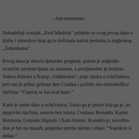
- Advertisement -
Nekadašnji veznjak „Real Madrida” prisjetio se svog prvog dana u
klubu i atmosfere koja ga je dočekala nakon prelaska iz engleskog
„Tottenhama”.
Prvog dana je obavio ljekarske preglede, potom je uslijedilo
zvanično predstavljanje na stadionu, a poslijepodne je trenirao.
Nakon dolaska u Kamp „Valdebebas”, prije ulaska u svlačionicu,
prvi mu je prišao golman Iker Casillas i poželio mu dobrodošlicu
riječima: “Osjećaj se kao kod kuće.”
Kada je zatim ušao u svlačionicu, čekao ga je prizor koji ga je, po
njegovim riječima, ostavio bez teksta: Cristiano Ronaldo, Karim
Benzema, Gonzalo Higuaín i Xabi Alonso. Ronaldo je, navodno
dok je bio na masaži, pogledao prema njemu i rekao: “Napokon si
došao.”