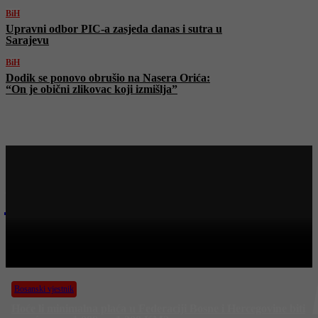
BiH
Upravni odbor PIC-a zasjeda danas i sutra u
Sarajevu
BiH
Dodik se ponovo obrušio na Nasera Orića:
“On je obični zlikovac koji izmišlja”
Najnovije na Face TV
Bosanski vjestnik
BOSANSKI VJESTNIK – 1. 12. 2025.
Bosanski vjestnik
Hoće li minimalna plaća u Federaciji Bosne i Hercegovine biti