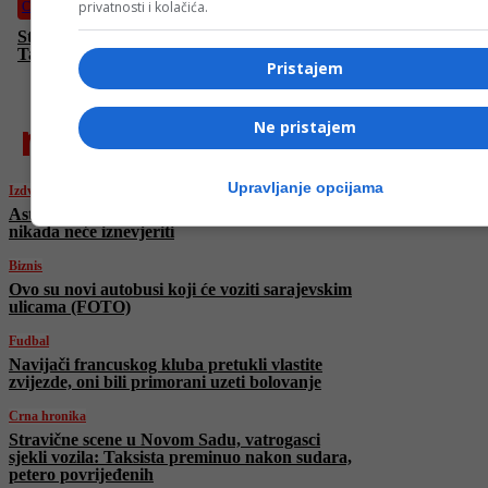
privatnosti i kolačića.
Crna hronika
Stravične scene u Novom Sadu, vatrogasci sjekli vozila:
Taksista preminuo nakon sudara, petero povrijeđenih
Pristajem
najnovije
Ne pristajem
Upravljanje opcijama
Izdvojeno
Astrolozi tvrde: Ovo su znakovi koji vas
nikada neće iznevjeriti
Biznis
Ovo su novi autobusi koji će voziti sarajevskim
ulicama (FOTO)
Fudbal
Navijači francuskog kluba pretukli vlastite
zvijezde, oni bili primorani uzeti bolovanje
Crna hronika
Stravične scene u Novom Sadu, vatrogasci
sjekli vozila: Taksista preminuo nakon sudara,
petero povrijeđenih