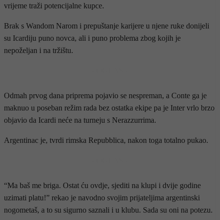
vrijeme traži potencijalne kupce.
Brak s Wandom Narom i prepuštanje karijere u njene ruke donijeli
su Icardiju puno novca, ali i puno problema zbog kojih je
nepoželjan i na tržištu.
- OGLAS -
Odmah prvog dana priprema pojavio se nespreman, a Conte ga je
maknuo u poseban režim rada bez ostatka ekipe pa je Inter vrlo brzo
objavio da Icardi neće na turneju s Nerazzurrima.
Argentinac je, tvrdi rimska Repubblica, nakon toga totalno pukao.
- OGLAS -
“Ma baš me briga. Ostat ću ovdje, sjediti na klupi i dvije godine
uzimati platu!” rekao je navodno svojim prijateljima argentinski
nogometaš, a to su sigurno saznali i u klubu. Sada su oni na potezu.