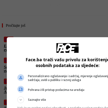
- OGLAS -
Pročitajte još
Fudbal
Edin Džeko je golom protiv “Rapida” ispisao historiju
evropskog fudbala (VIDEO)
Face.ba traži vašu privolu za korištenj
Fudbal
osobnih podataka za sljedeće:
Salah napušta “Liverpool”, uklonio sve spomene “Redsa” sa
svojih društvenih mreža
Personalizirano oglašavanje i sadržaj, mjerenje oglašavanj
sadržaja, uvidi u publiku i razvoj usluga
Fudbal
Još jedne loše vijesti za “Zmajeve”: Evo u kakvom je stanju
Pohrana i/ili pristup podacima na uređaju
Amar Dedić
Saznajte više
Fudbal
Vaši će se osobni podaci obrađivati, a podatke s vašeg uređaja (ko