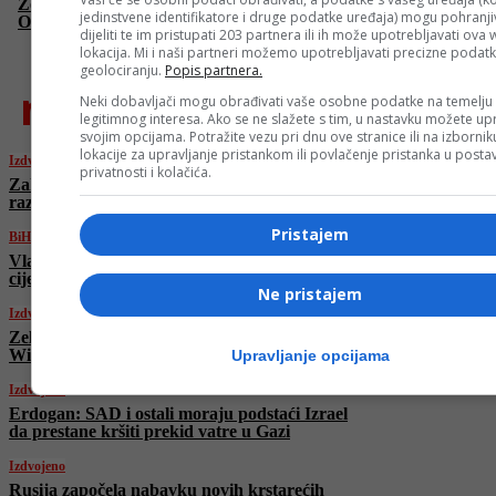
Željezničar doveo talentovanog veznjaka iz Arsenala: Ismail
jedinstvene identifikatore i druge podatke uređaja) mogu pohranjiv
Oulad M'Hand potpisao za tim sa Grbavice
dijeliti te im pristupati 203 partnera ili ih može upotrebljavati ova
lokacija. Mi i naši partneri možemo upotrebljavati precizne podat
geolociranju.
Popis partnera.
najnovije
Neki dobavljači mogu obrađivati vaše osobne podatke na temelju
legitimnog interesa. Ako se ne slažete s tim, u nastavku možete upr
svojim opcijama. Potražite vezu pri dnu ove stranice ili na izborni
lokacije za upravljanje pristankom ili povlačenje pristanka u post
Izdvojeno
privatnosti i kolačića.
Zahuktava se! NATO odgovorio Rusiji
razaračem, Putin širi propagandu
Pristajem
BiH
Vlada FBiH donijela Odluku: Ograničena
cijena peleta u Federaciji BiH
Ne pristajem
Izdvojeno
Zelenski se sastao s kraljem Charlesom u
Windsoru
Upravljanje opcijama
Izdvojeno
Erdogan: SAD i ostali moraju podstaći Izrael
da prestane kršiti prekid vatre u Gazi
Izdvojeno
Rusija započela nabavku novih krstarećih