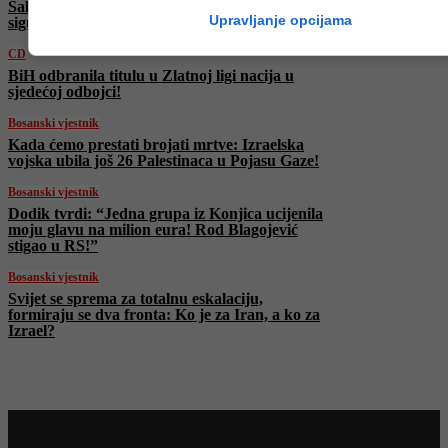
Salihović: “Sigurno je da ništa od ovoga nije
Upravljanje opcijama
sigurno”
CD
BiH odbranila titulu u Zlatnoj ligi nacija u
sjedećoj odbojci!
Bosanski vjestnik
Kada ćemo prestati brojati mrtve: Izraelska
vojska ubila još 26 Palestinaca u Pojasu Gaze!
Bosanski vjestnik
Dodik tvrdi: “Jedna grupa iz Konjica ucijenila
moju glavu na milion eura! Rod Blagojević
stigao u RS!”
Bosanski vjestnik
Svijet se sprema za totalnu eskalaciju,
formiraju se dva fronta: Ko je za Iran, a ko za
Izrael?