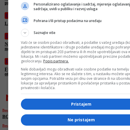
pregovora s Urugvajcem
Personalizirano oglašavanje i sadržaj, mjerenje oglašavanj
sadržaja, uvidi u publiku i razvoj usluga
Fudbal
Pohrana i/ili pristup podacima na uređaju
Lewandowski uskoro mijenja klub?
Saznajte više
Fudbal
Vaši će se osobni podaci obrađivati, a podatke s vašeg uređaja (ko
Ništa od Sarajeva: Asmir Begović ima novi klub, branit će za
jedinstvene identifikatore i druge podatke uređaja) mogu pohranjiv
nekadašnjeg prvaka Engleske
dijeliti te im pristupati 203 partnera ili ih može upotrebljavati ova
lokacija. Mi i naši partneri možemo upotrebljavati precizne podat
geolociranju.
Popis partnera.
Fudbal
Fiorentina će tek u julu zvanično predstaviti Džeku: Italijani
Neki dobavljači mogu obrađivati vaše osobne podatke na temelju
otkrili razlog
legitimnog interesa. Ako se ne slažete s tim, u nastavku možete upr
svojim opcijama. Potražite vezu pri dnu ove stranice ili na izborni
lokacije za upravljanje pristankom ili povlačenje pristanka u post
privatnosti i kolačića.
najnovije
Pristajem
Bosanski vjestnik
BOSANSKI VJESTNIK – 22. 6. 2025.
Ne pristajem
Bosanski vjestnik