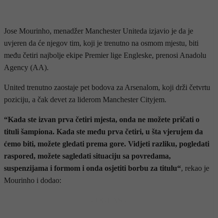
Jose Mourinho, menadžer Manchester Uniteda izjavio je da je
uvjeren da će njegov tim, koji je trenutno na osmom mjestu, biti
među četiri najbolje ekipe Premier lige Engleske, prenosi Anadolu
Agency (AA).
United trenutno zaostaje pet bodova za Arsenalom, koji drži četvrtu
poziciju, a čak devet za liderom Manchester Cityjem.
“Kada ste izvan prva četiri mjesta, onda ne možete pričati o
tituli šampiona. Kada ste među prva četiri, u šta vjerujem da
ćemo biti, možete gledati prema gore. Vidjeti razliku, pogledati
raspored, možete sagledati situaciju sa povredama,
suspenzijama i formom i onda osjetiti borbu za titulu“
, rekao je
Mourinho i dodao:
- OGLAS -