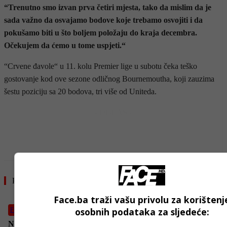
“Trenutno smo izvan prva četiri mjesta, tako da mislim da je
sada važno da osvajamo bodove koje trebamo osvojiti i da
pokušamo biti u što boljem položaju do kraja decembra.
Očekujem da ćemo u tome uspjeti.“
“Crvene đavole“ u 11. kolu Premier lige u subotu čeka teško
gostovanje kod ove sezone odličnog Bournemoutha, koji zauzima
šestu poziciju sa 20 bodova, tri više od Uniteda.
- OGLAS -
Pročitajte još
Face.ba traži vašu privolu za korištenj
osobnih podataka za sljedeće:
Fudbal
Nunez i dalje na izlaznim vratima “Liverpoola”, prvak Italije