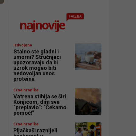
FACE.BA
najnovije
Izdvojeno
Stalno ste gladni i
umorni? Stručnjaci
o
upozoravaju da bi
uzrok mogao biti
nedovoljan unos
proteina
Crna hronika
Vatrena stihija se širi
Konjicom, dim sve
“preplavio”: “Čekamo
pomoć!”
Crna hronika
Pljačkaši raznijeli
bankomat u