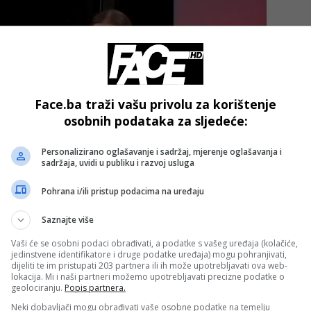
Face.ba traži vašu privolu za korištenje
osobnih podataka za sljedeće:
Personalizirano oglašavanje i sadržaj, mjerenje oglašavanja i
sadržaja, uvidi u publiku i razvoj usluga
Pohrana i/ili pristup podacima na uređaju
Saznajte više
Vaši će se osobni podaci obrađivati, a podatke s vašeg uređaja (kolačiće,
jstvo naše domovine koju smo životima i krvlju platili
jedinstvene identifikatore i druge podatke uređaja) mogu pohranjivati,
dijeliti te im pristupati 203 partnera ili ih može upotrebljavati ova web-
o se na mojoj tetovaži Ognjen nalazi na koljenima ispred
lokacija. Mi i naši partneri možemo upotrebljavati precizne podatke o
geolociranju.
Popis partnera.
e život dao
“, rekla je Bajrić.
Neki dobavljači mogu obrađivati vaše osobne podatke na temelju