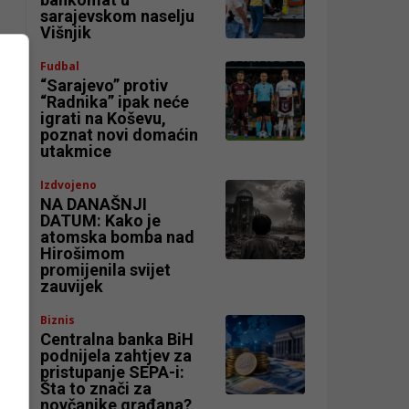
sarajevskom naselju
Višnjik
Fudbal
“Sarajevo” protiv
“Radnika” ipak neće
igrati na Koševu,
poznat novi domaćin
utakmice
Izdvojeno
NA DANAŠNJI
DATUM: Kako je
atomska bomba nad
Hirošimom
promijenila svijet
zauvijek
Biznis
Centralna banka BiH
podnijela zahtjev za
pristupanje SEPA-i:
Šta to znači za
novčanike građana?