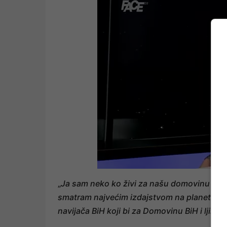
„
Ja sam neko ko živi za našu domovinu i izda
smatram najvećim izdajstvom na planeti. Zat
navijača BiH koji bi za Domovinu BiH i ljiljan