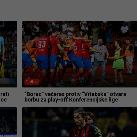
Fudbal
rati
“Borac” večeras protiv “Vitebska” otvara
ice
borbu za play-off Konferencijske lige