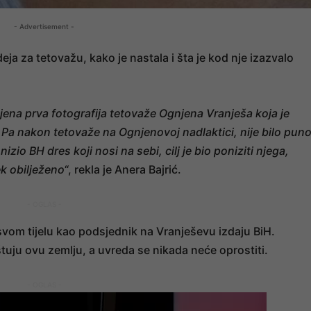
- Advertisement -
deja za tetovažu, kako je nastala i šta je kod nje izazvalo
jena prva fotografija tetovaže Ognjena Vranješa koja je
. Pa nakon tetovaže na Ognjenovoj nadlaktici, nije bilo pun
nizio BH dres koji nosi na sebi, cilj je bio poniziti njega,
ek obilježeno
“, rekla je Anera Bajrić.
- OGLAS -
a svom tijelu kao podsjednik na Vranješevu izdaju BiH.
tuju ovu zemlju, a uvreda se nikada neće oprostiti.
- OGLAS -