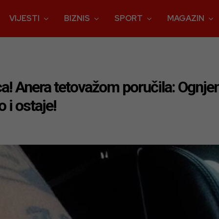
VIJESTI
BIZNIS
SPORT
MAGAZIN
ica! Anera tetovažom poručila: Ogn
i ostaje!