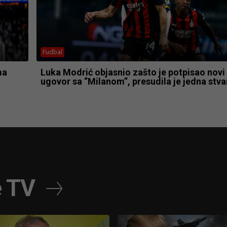
Fudbal
ma
Luka Modrić objasnio zašto je potpisao novi
ugovor sa “Milanom”, presudila je jedna stva
e TV