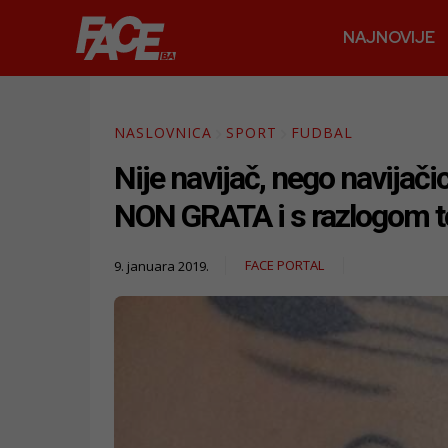
NAJNOVIJE
NASLOVNICA
SPORT
FUDBAL
Nije navijač, nego navijač
NON GRATA i s razlogom to 
FACE PORTAL
9. januara 2019.