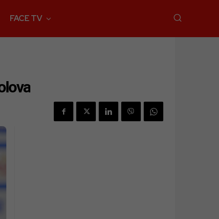
FACE TV
golova