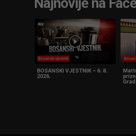
Najnovije na Fac
Bosanski vjestnik
Bosans
BOSANSKI VJESTNIK – 6. 8.
Matt
2026.
prizn
Grad