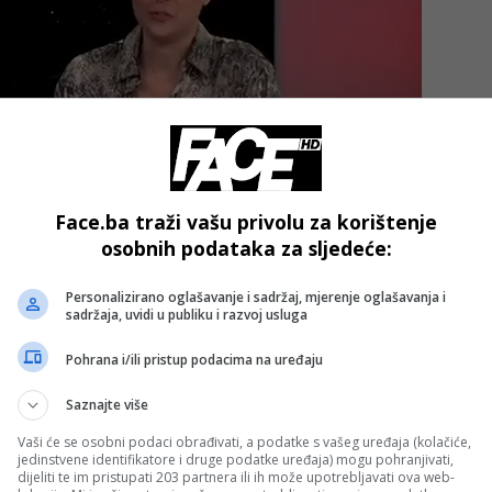
Face.ba traži vašu privolu za korištenje
osobnih podataka za sljedeće:
ltat je u drugom planu. Nije lako nikome dati 12 golova. Drag
Personalizirano oglašavanje i sadržaj, mjerenje oglašavanja i
sadržaja, uvidi u publiku i razvoj usluga
ati ispravno. Bilo je lijepo gledati”.
Pohrana i/ili pristup podacima na uređaju
povrijedio na turniru, te je istakao da je vidio neke dobre i
Saznajte više
Vaši će se osobni podaci obrađivati, a podatke s vašeg uređaja (kolačiće,
jedinstvene identifikatore i druge podatke uređaja) mogu pohranjivati,
dijeliti te im pristupati 203 partnera ili ih može upotrebljavati ova web-