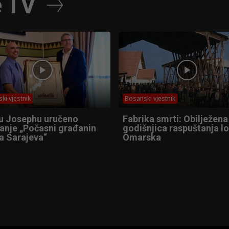
e TV
ki vjestnik
Bosanski vjestnik
u Josephu uručeno
Fabrika smrti: Obilježena
anje „Počasni građanin
godišnjica raspuštanja l
a Sarajeva“
Omarska