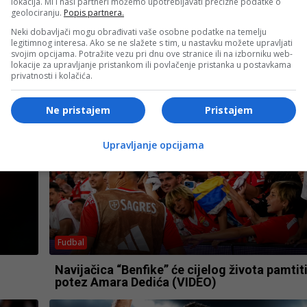
lokacija. Mi i naši partneri možemo upotrebljavati precizne podatke o
geolociranju.
Popis partnera.
- OGLAS -
Neki dobavljači mogu obrađivati vaše osobne podatke na temelju
legitimnog interesa. Ako se ne slažete s tim, u nastavku možete upravljati
svojim opcijama. Potražite vezu pri dnu ove stranice ili na izborniku web-
lokacije za upravljanje pristankom ili povlačenje pristanka u postavkama
privatnosti i kolačića.
Ne pristajem
Pristajem
Upravljanje opcijama
Fudbal
Navijačica “Benfike” će cijelog života pamtit
potez Amara Dedića (VIDEO)