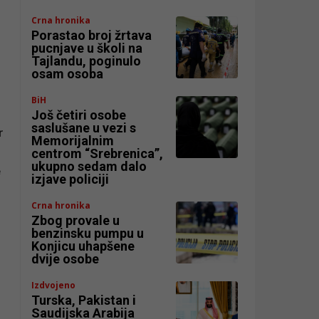
Crna hronika
Porastao broj žrtava
pucnjave u školi na
Tajlandu, poginulo
osam osoba
BiH
Još četiri osobe
saslušane u vezi s
r
Memorijalnim
centrom “Srebrenica”,
ukupno sedam dalo
e
izjave policiji
Crna hronika
Zbog provale u
benzinsku pumpu u
Konjicu uhapšene
dvije osobe
Izdvojeno
Turska, Pakistan i
Saudijska Arabija