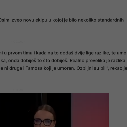
 Osim izveo novu ekipu u kojoj je bilo nekoliko standardnih
- OGLAS -
ni u prvom timu i kada na to dodaš dvije lige razlike, te umo
a, onda dobiješ to što dobiješ. Realno prevelika je razlika
e ni druga i Famosa koji je umoran. Ozbiljni su bili”, rekao j
- OGLAS -