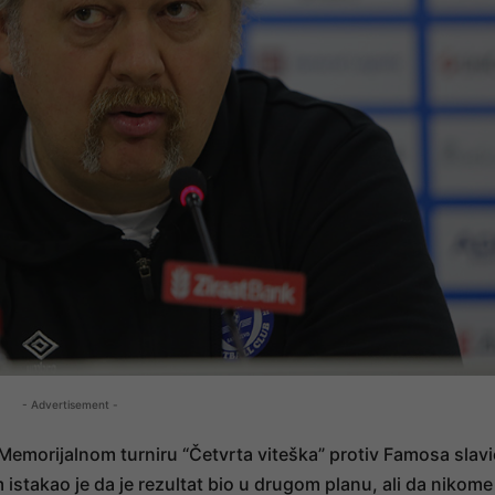
- Advertisement -
a Memorijalnom turniru “Četvrta viteška” protiv Famosa slav
m istakao je da je rezultat bio u drugom planu, ali da nikome