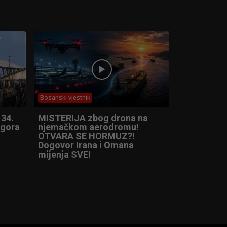
Bosanski vjestnik
 34.
MISTERIJA zbog drona na
ogora
njemačkom aerodromu!
OTVARA SE HORMUZ?!
Dogovor Irana i Omana
mijenja SVE!