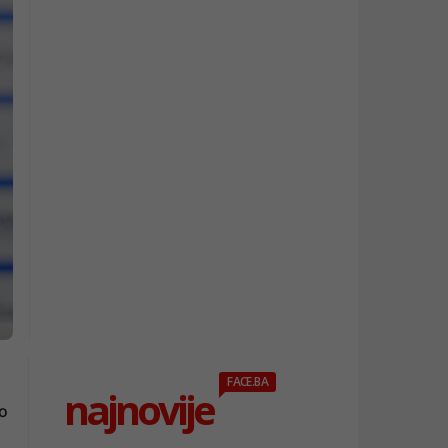
FACE.BA
najnovije
io