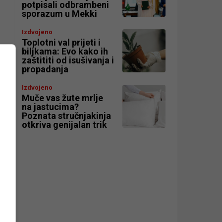
potpisali odbrambeni
sporazum u Mekki
Izdvojeno
Toplotni val prijeti i
biljkama: Evo kako ih
zaštititi od isušivanja i
propadanja
Izdvojeno
Muče vas žute mrlje
na jastucima?
Poznata stručnjakinja
otkriva genijalan trik
o