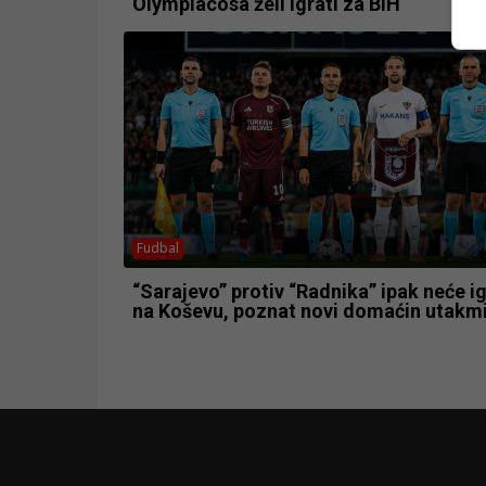
Olympiacosa želi igrati za BiH
Fudbal
“Sarajevo” protiv “Radnika” ipak neće ig
na Koševu, poznat novi domaćin utakm