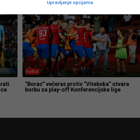
Ujedinjenih Arapskih Emirata
Upravljanje opcijama
Fudbal
rati
“Borac” večeras protiv “Vitebska” otvara
ice
borbu za play-off Konferencijske lige