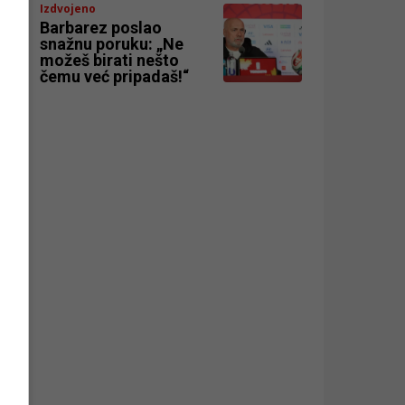
Izdvojeno
Barbarez poslao
snažnu poruku: „Ne
možeš birati nešto
čemu već pripadaš!“