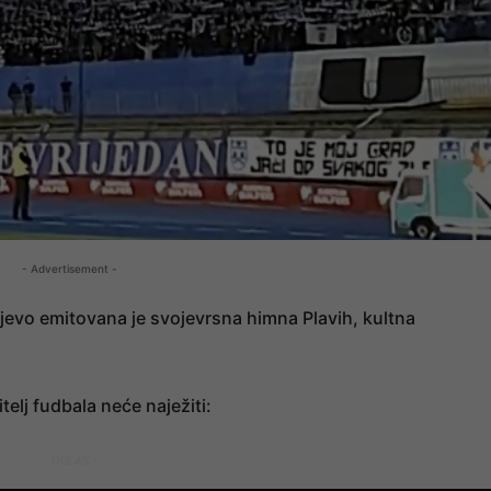
- Advertisement -
ajevo emitovana je svojevrsna himna Plavih, kultna
itelj fudbala neće naježiti:
- OGLAS -