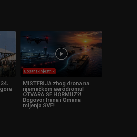
Bosanski vjestnik
 34.
MISTERIJA zbog drona na
ogora
njemačkom aerodromu!
OTVARA SE HORMUZ?!
Dogovor Irana i Omana
mijenja SVE!