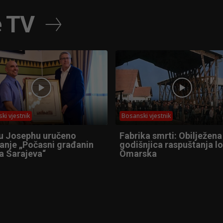
e TV
ki vjestnik
Bosanski vjestnik
u Josephu uručeno
Fabrika smrti: Obilježena
anje „Počasni građanin
godišnjica raspuštanja l
a Sarajeva“
Omarska