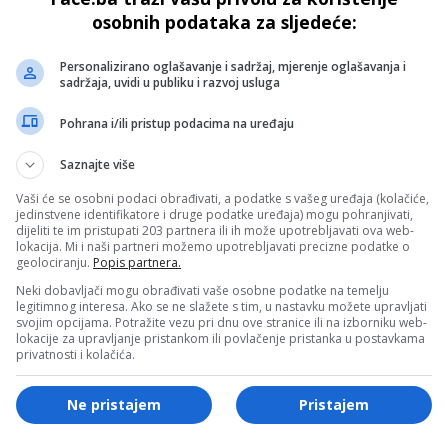
osobnih podataka za sljedeće:
Personalizirano oglašavanje i sadržaj, mjerenje oglašavanja i
- OGLAS -
sadržaja, uvidi u publiku i razvoj usluga
Pohrana i/ili pristup podacima na uređaju
Saznajte više
Vaši će se osobni podaci obrađivati, a podatke s vašeg uređaja (kolačiće,
jedinstvene identifikatore i druge podatke uređaja) mogu pohranjivati,
dijeliti te im pristupati 203 partnera ili ih može upotrebljavati ova web-
lokacija. Mi i naši partneri možemo upotrebljavati precizne podatke o
geolociranju.
Popis partnera.
Neki dobavljači mogu obrađivati vaše osobne podatke na temelju
legitimnog interesa. Ako se ne slažete s tim, u nastavku možete upravljati
svojim opcijama. Potražite vezu pri dnu ove stranice ili na izborniku web-
lokacije za upravljanje pristankom ili povlačenje pristanka u postavkama
privatnosti i kolačića.
Fudbal
Ne pristajem
Pristajem
Zlatko Dalić preuzima reprezentaciju