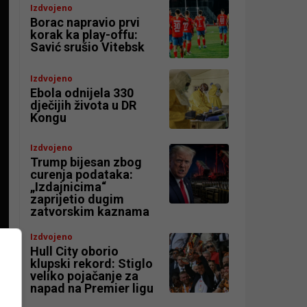
Izdvojeno
Borac napravio prvi
korak ka play-offu:
Savić srušio Vitebsk
Izdvojeno
Ebola odnijela 330
dječijih života u DR
Kongu
Izdvojeno
Trump bijesan zbog
curenja podataka:
„Izdajnicima“
zaprijetio dugim
zatvorskim kaznama
Izdvojeno
Hull City oborio
klupski rekord: Stiglo
veliko pojačanje za
napad na Premier ligu