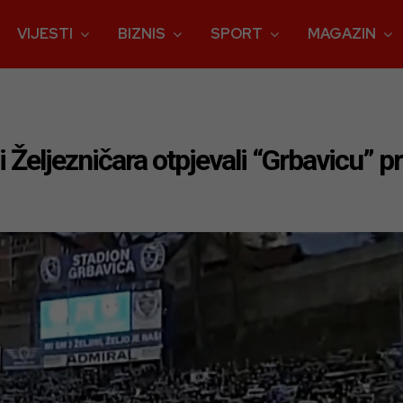
VIJESTI
BIZNIS
SPORT
MAGAZIN
 Željezničara otpjevali “Grbavicu” pr