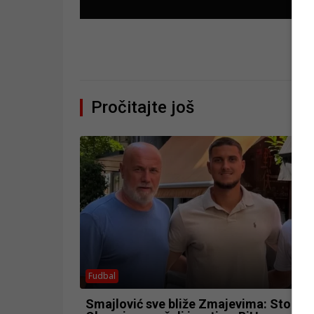
Pročitajte još
Fudbal
Smajlović sve bliže Zmajevima: Stoper