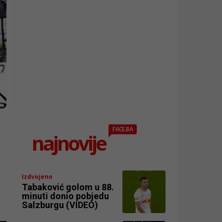
FACE.BA
najnovije
Izdvojeno
Tabaković golom u 88.
minuti donio pobjedu
Salzburgu (VIDEO)